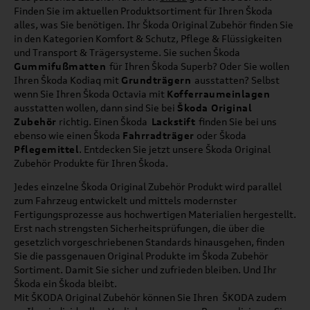
Finden Sie im aktuellen Produktsortiment für Ihren Škoda
alles, was Sie benötigen. Ihr Škoda Original Zubehör finden Sie
in den Kategorien Komfort & Schutz, Pflege & Flüssigkeiten
und Transport & Trägersysteme. Sie suchen Škoda
Gummifußmatten
für Ihren Škoda Superb? Oder Sie wollen
Ihren Škoda Kodiaq mit
Grundträgern
ausstatten? Selbst
wenn Sie Ihren Škoda Octavia mit
Kofferraumeinlagen
ausstatten wollen, dann sind Sie bei
Škoda Original
Zubehör
richtig. Einen Škoda
Lackstift
finden Sie bei uns
ebenso wie einen Škoda
Fahrradträger
oder Škoda
Pflegemittel
. Entdecken Sie jetzt unsere Škoda Original
Zubehör Produkte für Ihren Škoda.
Jedes einzelne Škoda Original Zubehör Produkt wird parallel
zum Fahrzeug entwickelt und mittels modernster
Fertigungsprozesse aus hochwertigen Materialien hergestellt.
Erst nach strengsten Sicherheitsprüfungen, die über die
gesetzlich vorgeschriebenen Standards hinausgehen, finden
Sie die passgenauen Original Produkte im Škoda Zubehör
Sortiment. Damit Sie sicher und zufrieden bleiben. Und Ihr
Škoda ein Škoda bleibt.
Mit ŠKODA Original Zubehör können Sie Ihren ŠKODA zudem