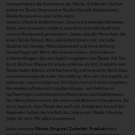
transportieren die Kernwerte der Marke. Entdecken Sie hier
online im Škoda Shop unsere Škoda Lifestyle Kollektionen,
Škoda Accessoires und vieles mehr.
Unsere Lifestyle Kollektionen. Unsere anziehenden Beweise
dafür, wie innovativ, modern, sportlich und individuell sich
unsere Markenwelt präsentiert. Genau wie die Menschen, die
einen Škoda fahren. Was alle Kollektionen eint: die hohe
Qualität bei Design, Materialauswahl und Verarbeitung.
Darauf legen wir Wert. Bei unseren Autos. Und anderen
schönen Dingen, die uns täglich umgeben. Von Škoda. Für Sie.
Es ist doch so: Klasse ist etwas anderes als Stil. Produkte von
Škoda haben Klasse, sind hochwertig und innovativ. Noch dazu
verantwortungsvoll in der Herstellung. Was den Stil angeht, so
haben wir unseren eigenen; Stil lässt man sich nicht vorgeben.
Ihn wiederzufinden ist trotzdem klasse - am liebsten in
hochwertigen und innovativen Materialien und Kollektionen.
Die Menschheit vereint die unterschiedlichsten Charaktere. Da
ist es logisch, dass Škoda das auch tut. Entdecken Sie auf den
folgenden Seiten die Vielfalt des Lebens mit Škoda Lifestyle.
Jeder für sich. Mit allen zusammen!
Jedes einzelne
Škoda Original Zubehör Produkt
wird
parallel zum Fahrzeug entwickelt und mittels modernster