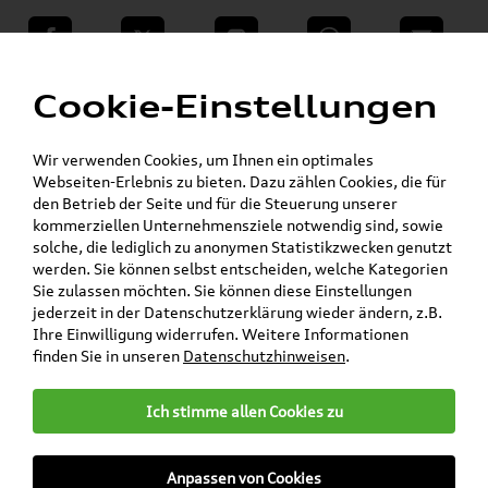
teilen
Twitter
Instagram
WhatsApp
E-Mail
Menü
Cookie-Einstellungen
Für die gegebenen Parameter wurde kein Artikel oder keine Artikelvariante gefunden.
Wir verwenden Cookies, um Ihnen ein optimales
Zurück
Webseiten-Erlebnis zu bieten. Dazu zählen Cookies, die für
den Betrieb der Seite und für die Steuerung unserer
kommerziellen Unternehmensziele notwendig sind, sowie
solche, die lediglich zu anonymen Statistikzwecken genutzt
Versandkostenfrei*
werden. Sie können selbst entscheiden, welche Kategorien
Sie zulassen möchten. Sie können diese Einstellungen
jederzeit in der Datenschutzerklärung wieder ändern, z.B.
Ihre Einwilligung widerrufen. Weitere Informationen
finden Sie in unseren
Datenschutzhinweisen
.
Ich stimme allen Cookies zu
Anpassen von Cookies