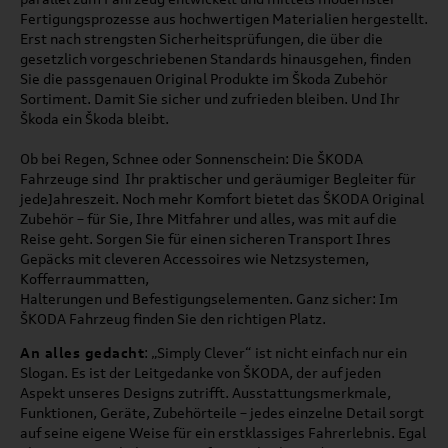
Fertigungsprozesse aus hochwertigen Materialien hergestellt.
Erst nach strengsten Sicherheitsprüfungen, die über die
gesetzlich vorgeschriebenen Standards hinausgehen, finden
Sie die passgenauen Original Produkte im
Škoda Zubehör
Sortiment. Damit Sie sicher und zufrieden bleiben. Und Ihr
Škoda
ein
Škoda
bleibt.
Ob bei Regen, Schnee oder Sonnenschein: Die ŠKODA
Fahrzeuge sind Ihr praktischer und geräumiger Begleiter für
jedeJahreszeit. Noch mehr Komfort bietet das ŠKODA Original
Zubehör – für Sie, Ihre Mitfahrer und alles, was mit auf die
Reise geht. Sorgen Sie für einen sicheren Transport Ihres
Gepäcks mit cleveren Accessoires wie Netzsystemen,
Kofferraummatten,
Halterungen und Befestigungselementen. Ganz sicher: Im
ŠKODA Fahrzeug finden Sie den richtigen Platz.
An alles gedacht
: „Simply Clever“ ist nicht einfach nur ein
Slogan. Es ist der Leitgedanke von ŠKODA, der auf jeden
Aspekt unseres Designs zutrifft. Ausstattungsmerkmale,
Funktionen, Geräte, Zubehörteile – jedes einzelne Detail sorgt
auf seine eigene Weise für ein erstklassiges Fahrerlebnis. Egal