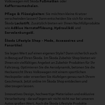
Volkswagen mit Škoda
Fußmatten
oder
Kofferraumschalen
.
Pflege & Flüssigkeiten
: Sie möchten kleine Kratzer
verschwinden lassen? Dann entscheiden Sie sich für einen
Škoda
Lackstift
. Zusätzlich bieten wir Ihnen Nachfüllprodukte
wie
AdBlue Harnstofflösung
,
Hydrauliköl
und
Servolenkungsöl
.
Škoda Lifestyle Shop - Mode, Accessoires und
Fanartikel
Sie legen Wert auf einen eigenen Style? Dann sicherlich auch
in Bezug auf Ihren Škoda. Im Škoda Zubehör Shop bieten wir
Ihnen ein vielfältiges Angebot an Zubehör Produkten für Ihr
Fahrzeug. Optimieren Sie die Aerodynamik, betonen Sie die
Heckansicht Ihres Volkswagen mit einem sportlichen
Heckspoiler oder erwerben Sie Alufelgen genau nach Ihrem
Geschmack. Jetzt online im Škoda Shop entdecken und
überzeugen lassen.
Innovatives Design, hochwertige Materialien und exklusive
Verarbeitung - darauf legen wir nicht nicht nur bei unseren
Autos großen Wert. Auch die Škoda Lifestyle Produkte