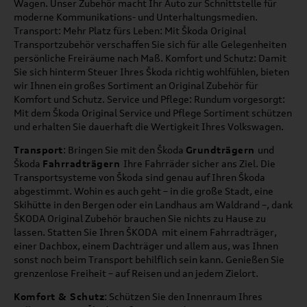
Wagen. Unser Zubehör macht Ihr Auto zur Schnittstelle für
moderne Kommunikations- und Unterhaltungsmedien.
Transport: Mehr Platz fürs Leben: Mit Škoda Original
Transportzubehör verschaffen Sie sich für alle Gelegenheiten
persönliche Freiräume nach Maß. Komfort und Schutz: Damit
Sie sich hinterm Steuer Ihres Škoda richtig wohlfühlen, bieten
wir Ihnen ein großes Sortiment an Original Zubehör für
Komfort und Schutz. Service und Pflege: Rundum vorgesorgt:
Mit dem Škoda Original Service und Pflege Sortiment schützen
und erhalten Sie dauerhaft die Wertigkeit Ihres Volkswagen.
Transport
: Bringen Sie mit den Škoda
Grundträgern
und
Škoda
Fahrradträgern
Ihre Fahrräder sicher ans Ziel. Die
Transportsysteme von Škoda sind genau auf Ihren Škoda
abgestimmt. Wohin es auch geht – in die große Stadt, eine
Skihütte in den Bergen oder ein Landhaus am Waldrand –, dank
ŠKODA Original Zubehör brauchen Sie nichts zu Hause zu
lassen. Statten Sie Ihren ŠKODA mit einem Fahrradträger,
einer Dachbox, einem Dachträger und allem aus, was Ihnen
sonst noch beim Transport behilflich sein kann. Genießen Sie
grenzenlose Freiheit – auf Reisen und an jedem Zielort.
Komfort & Schutz
: Schützen Sie den Innenraum Ihres