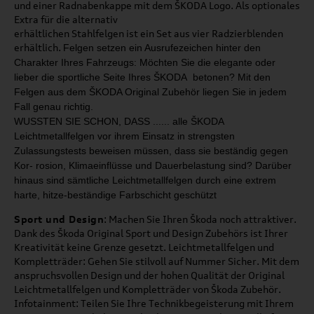
und einer Radnabenkappe mit dem ŠKODA Logo. Als optionales
Extra für die alternativ
erhältlichen Stahlfelgen ist ein Set aus vier Radzierblenden
erhältlich.
Felgen setzen ein Ausrufezeichen hinter den
Charakter
Ihres Fahrzeugs: Möchten Sie die elegante oder
lieber
die sportliche Seite Ihres ŠKODA betonen?
Mit den
Felgen aus dem ŠKODA Original Zubehör liegen
Sie in jedem
Fall genau richtig.
WUSSTEN SIE SCHON, DASS ...
... alle ŠKODA
Leichtmetallfelgen
vor ihrem Einsatz in strengsten
Zulassungstests beweisen müs
sen,
dass sie beständig gegen
Kor
-
rosion, Klimaeinflüsse und Dauer­
belastung sind? Darüber
hinaus
sind sämtliche Leichtmetallfelgen
durch eine extrem
harte, hitze
-
beständige Farbschicht geschützt
Sport und Design
: Machen Sie Ihren Škoda noch attraktiver.
Dank des Škoda Original Sport und Design Zubehörs ist Ihrer
Kreativität keine Grenze gesetzt. Leichtmetallfelgen und
Kompletträder: Gehen Sie stilvoll auf Nummer Sicher. Mit dem
anspruchsvollen Design und der hohen Qualität der Original
Leichtmetallfelgen und Kompletträder von Škoda Zubehör.
Infotainment: Teilen Sie Ihre Technikbegeisterung mit Ihrem