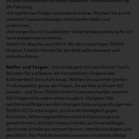
an Ihre individuellen Vorlieben anpassen. Personalisieren Sie
Ihr Fahrzeug
mit sportlichen Felgen und anderen Extras. Machen Sie es mit
cleveren Transportlösungen noch komfortabler und
praktischer.
Und sorgen Sie mit zusätzlicher Sicherheitsausstattung für ein
noch entspannteres Fahren.
Wohin Ihr Weg Sie auch führt: Mit dem vielseitigen ŠKODA
Original Zubehör können Sie die Welt selbstbewusst und
stilvoll erfahren.
Reifen und Felgen:
Stilvoll-elegant mit sportlichem Touch.
Betonen Sie wahlweise die Verspieltheit, Eleganz oder
Kultiviertheit Ihres Fahrzeugs: Wählen Sie aus einer großen
Produktpalette genau die Felgen, die perfekt zu Ihrem Stil
passen – und Ihren ŠKODA einfach unverwechselbar machen.
Alle Felgen sind zudem wintertauglich. Übrigens: Alle
Leichtmetallfelgen werden strengen Zulassungsprüfungen von
ŠKODA AUTO unterzogen, um ihre Beständigkeit gegen
Korrosion, Witterungseinflüsse und Fahrbelastungen zu
gewährleisten. Darüber hinaus sind die Leichtmetallfelgen
durch eine Schicht aus extrem hartem, hitzebeständigem Lack
geschützt. Das Produkt besteht aus einer Leichtmetallfelge