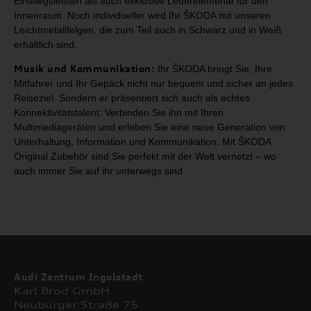
Einstiegsleisten als auch exklusive Lederelemente für
den
Innenraum. Noch individueller wird Ihr ŠKODA mit unseren
Leichtmetallfelgen, die zum
Teil auch in Schwarz und in Weiß
erhältlich sind.
Musik und Kommunikation:
Ihr
ŠKODA bringt Sie, Ihre
Mitfahrer und Ihr Gepäck nicht nur
bequem und sicher an jedes
Reiseziel. Sondern er präsentiert sich auch als
echtes
Konnektivitätstalent: Verbinden Sie ihn mit Ihren
Multimediageräten
und erleben Sie eine neue Generation von
Unterhaltung, Information und
Kommunikation. Mit ŠKODA
Original Zubehör sind Sie perfekt mit der Welt
vernetzt – wo
auch immer Sie auf ihr unterwegs sind
Audi Zentrum Ingolstadt
Karl Brod GmbH
Neuburger Straße 75