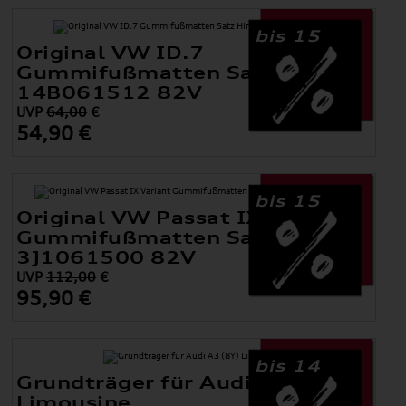
bis 15
Original VW ID.7
Gummifußmatten Satz Hinten
14B061512 82V
UVP
64,00
€
54,90 €
bis 15
Original VW Passat IX Variant
Gummifußmatten Satz V+H
3J1061500 82V
UVP
112,00
€
95,90 €
bis 14
Grundträger für Audi A3 (8Y)
Limousine