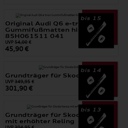
bis 15
Original Audi Q6 e-tron
Gummifußmatten hinten
85H061511 041
UVP
54,00
€
45,90 €
bis 14
Grundträger für Skoda Octavia
UVP
349,95
€
301,90 €
bis 13
Grundträger für Skoda Karoq
mit erhöhter Reling
UVP
304,95
€