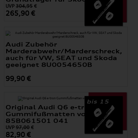
UVP
304,95
€
265,90 €
Audi Zubehör
Marderabwehr/Marderschreck,
auch für VW, SEAT und Skoda
geeignet 8U0054650B
99,90 €
bis 15
Original Audi Q6 e-tron
Gummifußmatten vorne
85B061501 041
UVP
97,00
€
82,90 €