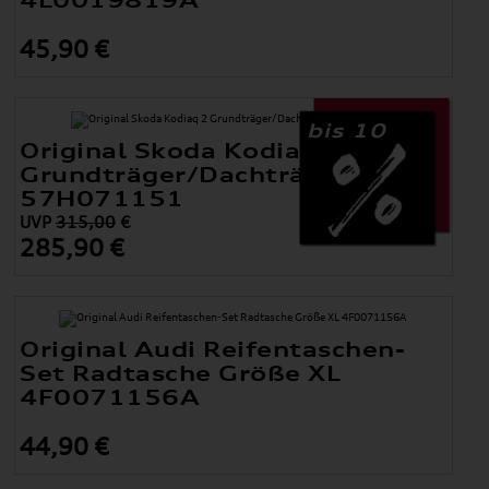
4L0019819A
45,90 €
bis 10
Original Skoda Kodiaq 2
Grundträger/Dachträger
57H071151
UVP
315,00
€
285,90 €
Original Audi Reifentaschen-
Set Radtasche Größe XL
4F0071156A
44,90 €