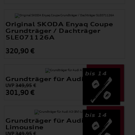
Original SKODA Enyaq Coupe
Grundträger / Dachträger
5LE071126A
320,90 €
bis 14
Grundträger für Audi A1
UVP
349,95
€
301,90 €
bis 14
Grundträger für Audi A3 (8V)
Limousine
UVP
349,95
€