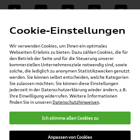
teilen
Twitter
Instagram
WhatsApp
E-Mail
Menü
Cookie-Einstellungen
Skoda Shop - Skoda Originalteile und Zubehör
»
% Sale
Wir verwenden Cookies, um Ihnen ein optimales
Mein Kundenkonto
Warenkorb
Webseiten-Erlebnis zu bieten. Dazu zählen Cookies, die für
den Betrieb der Seite und für die Steuerung unserer
Artikel für ihr Modell
kommerziellen Unternehmensziele notwendig sind, sowie
solche, die lediglich zu anonymen Statistikzwecken genutzt
werden. Sie können selbst entscheiden, welche Kategorien
Marke wählen
Sie zulassen möchten. Sie können diese Einstellungen
jederzeit in der Datenschutzerklärung wieder ändern, z.B.
Modell wählen
Ihre Einwilligung widerrufen. Weitere Informationen
finden Sie in unseren
Datenschutzhinweisen
.
Karosserieform wählen
Ich stimme allen Cookies zu
Anpassen von Cookies