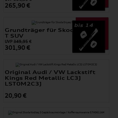
265,90 €
bis 14
Grundträger für Skoda Enyaq 5-
T SUV
UVP
349,95
€
301,90 €
Original Audi / VW Lackstift
Kings Red Metallic LC3J
LST0M2C3J
20,90 €