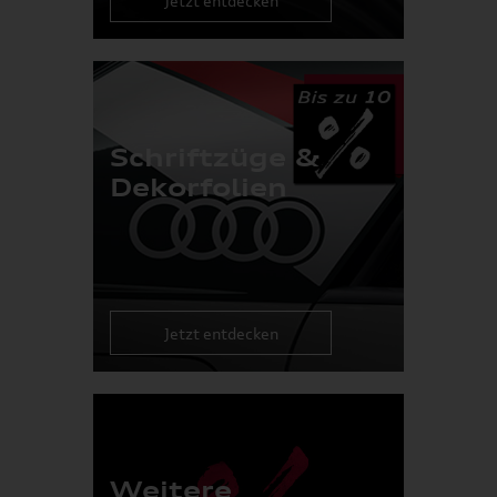
Jetzt entdecken
Schriftzüge &
Dekorfolien
Jetzt entdecken
Weitere