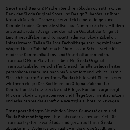
Sport und Design
: Machen Sie Ihren Škoda noch attraktiver.
Dank des Škoda Original Sport und Design Zubehörs ist Ihrer
Kreativität keine Grenze gesetzt. Leichtmetallfelgen und
Kompletträder: Gehen Sie stilvoll auf Nummer Sicher. Mit dem
anspruchsvollen Design und der hohen Qualität der Original
Leichtmetallfelgen und Kompletträder von Škoda Zubehör.
Infotainment: Teilen Sie Ihre Technikbegeisterung mit Ihrem
Wagen. Unser Zubehör macht Ihr Auto zur Schnittstelle für
moderne Kommunikations- und Unterhaltungsmedien.
Transport: Mehr Platz fürs Leben: Mit Škoda Original
Transportzubehör verschaffen Sie sich für alle Gelegenheiten
persönliche Freiräume nach Maß. Komfort und Schutz: Damit
Sie sich hinterm Steuer Ihres Škoda richtig wohlfühlen, bieten
wir Ihnen ein großes Sortiment an Original Zubehör für
Komfort und Schutz. Service und Pflege: Rundum vorgesorgt:
Mit dem Škoda Original Service und Pflege Sortiment schützen
und erhalten Sie dauerhaft die Wertigkeit Ihres Volkswagen.
Transport
: Bringen Sie mit den Škoda
Grundträgern
und
Škoda
Fahrradträgern
Ihre Fahrräder sicher ans Ziel. Die
Transportsysteme von Škoda sind genau auf Ihren Škoda
abgestimmt. Wohin es auch geht – in die große Stadt, eine