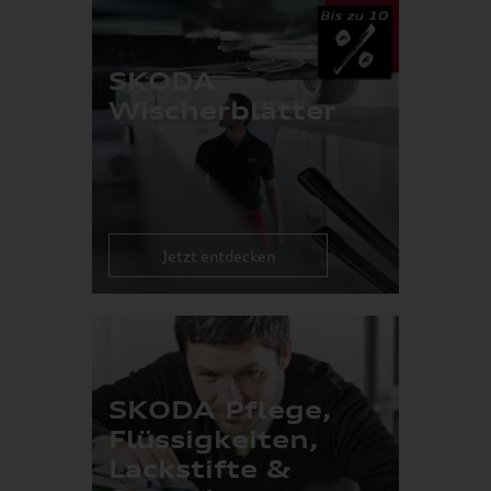
SKODA
Wischerblätter
Jetzt entdecken
SKODA Pflege,
Flüssigkeiten,
Lackstifte &