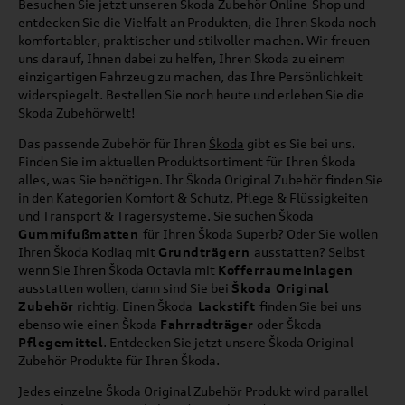
Besuchen Sie jetzt unseren Skoda Zubehör Online-Shop und
entdecken Sie die Vielfalt an Produkten, die Ihren Skoda noch
komfortabler, praktischer und stilvoller machen. Wir freuen
uns darauf, Ihnen dabei zu helfen, Ihren Skoda zu einem
einzigartigen Fahrzeug zu machen, das Ihre Persönlichkeit
widerspiegelt. Bestellen Sie noch heute und erleben Sie die
Skoda Zubehörwelt!
Das passende Zubehör für Ihren
Škoda
gibt es Sie bei uns.
Finden Sie im aktuellen Produktsortiment für Ihren Škoda
alles, was Sie benötigen. Ihr Škoda Original Zubehör finden Sie
in den Kategorien Komfort & Schutz, Pflege & Flüssigkeiten
und Transport & Trägersysteme. Sie suchen Škoda
Gummifußmatten
für Ihren Škoda Superb? Oder Sie wollen
Ihren Škoda Kodiaq mit
Grundträgern
ausstatten? Selbst
wenn Sie Ihren Škoda Octavia mit
Kofferraumeinlagen
ausstatten wollen, dann sind Sie bei
Škoda Original
Zubehör
richtig. Einen Škoda
Lackstift
finden Sie bei uns
ebenso wie einen Škoda
Fahrradträger
oder Škoda
Pflegemittel
. Entdecken Sie jetzt unsere Škoda Original
Zubehör Produkte für Ihren Škoda.
Jedes einzelne Škoda Original Zubehör Produkt wird parallel