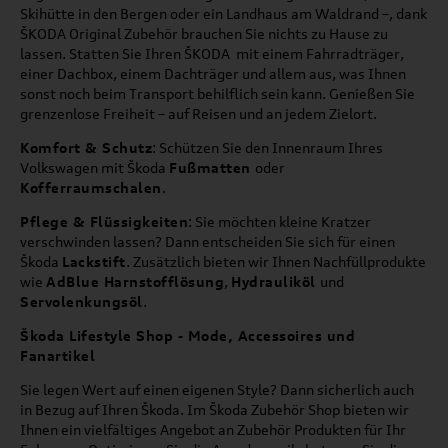
Skihütte in den Bergen oder ein Landhaus am Waldrand –, dank
ŠKODA Original Zubehör brauchen Sie nichts zu Hause zu
lassen. Statten Sie Ihren ŠKODA mit einem Fahrradträger,
einer Dachbox, einem Dachträger und allem aus, was Ihnen
sonst noch beim Transport behilflich sein kann. Genießen Sie
grenzenlose Freiheit – auf Reisen und an jedem Zielort.
Komfort & Schutz
: Schützen Sie den Innenraum Ihres
Volkswagen mit Škoda
Fußmatten
oder
Kofferraumschalen
.
Pflege & Flüssigkeiten
: Sie möchten kleine Kratzer
verschwinden lassen? Dann entscheiden Sie sich für einen
Škoda
Lackstift
. Zusätzlich bieten wir Ihnen Nachfüllprodukte
wie
AdBlue Harnstofflösung
,
Hydrauliköl
und
Servolenkungsöl
.
Škoda Lifestyle Shop - Mode, Accessoires und
Fanartikel
Sie legen Wert auf einen eigenen Style? Dann sicherlich auch
in Bezug auf Ihren Škoda. Im Škoda Zubehör Shop bieten wir
Ihnen ein vielfältiges Angebot an Zubehör Produkten für Ihr