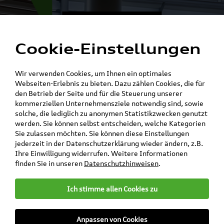
Motoröl zum
Menü
Schnäppchenpreis
Cookie-Einstellungen
Valentina zeigt Ihnen das Richtige
Wir verwenden Cookies, um Ihnen ein optimales
für Ihren Motor ist!
Webseiten-Erlebnis zu bieten. Dazu zählen Cookies, die für
den Betrieb der Seite und für die Steuerung unserer
kommerziellen Unternehmensziele notwendig sind, sowie
solche, die lediglich zu anonymen Statistikzwecken genutzt
werden. Sie können selbst entscheiden, welche Kategorien
Sie zulassen möchten. Sie können diese Einstellungen
jederzeit in der Datenschutzerklärung wieder ändern, z.B.
Ihre Einwilligung widerrufen. Weitere Informationen
finden Sie in unseren
Datenschutzhinweisen
.
Ich stimme allen Cookies zu
teilen
Twitter
Instagram
WhatsApp
E-Mail
Anpassen von Cookies