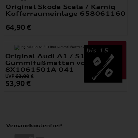
Original Skoda Scala / Kamiq
Kofferraumeinlage 658061160
64,90 €
bis 15
Original Audi A1 / S1 (8X)
Gummifußmatten vorne
8X1061501A 041
UVP
63,00
€
53,90 €
Versandkostenfrei*