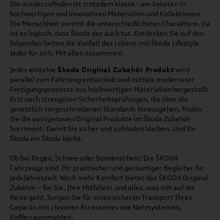
Ihn wiederzufinden ist trotzdem klasse - am liebsten in
hochwertigen und innovativen Materialien und Kollektionen.
Die Menschheit vereint die unterschiedlichsten Charaktere. Da
ist es logisch, dass Škoda das auch tut. Entdecken Sie auf den
folgenden Seiten die Vielfalt des Lebens mit Škoda Lifestyle.
Jeder für sich. Mit allen zusammen!
Jedes einzelne
Škoda Original Zubehör Produkt
wird
parallel zum Fahrzeug entwickelt und mittels modernster
Fertigungsprozesse aus hochwertigen Materialien hergestellt.
Erst nach strengsten Sicherheitsprüfungen, die über die
gesetzlich vorgeschriebenen Standards hinausgehen, finden
Sie die passgenauen Original Produkte im
Škoda Zubehör
Sortiment. Damit Sie sicher und zufrieden bleiben. Und Ihr
Škoda
ein
Škoda
bleibt.
Ob bei Regen, Schnee oder Sonnenschein: Die ŠKODA
Fahrzeuge sind Ihr praktischer und geräumiger Begleiter für
jedeJahreszeit. Noch mehr Komfort bietet das ŠKODA Original
Zubehör – für Sie, Ihre Mitfahrer und alles, was mit auf die
Reise geht. Sorgen Sie für einen sicheren Transport Ihres
Gepäcks mit cleveren Accessoires wie Netzsystemen,
Kofferraummatten,