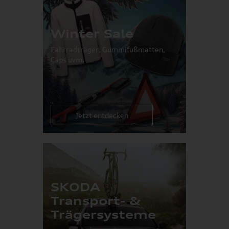
Winter Sale
Fahrradträger, Gummifußmatten,
Caps uvm.
Jetzt entdecken
SKODA
Transport- &
Trägersysteme