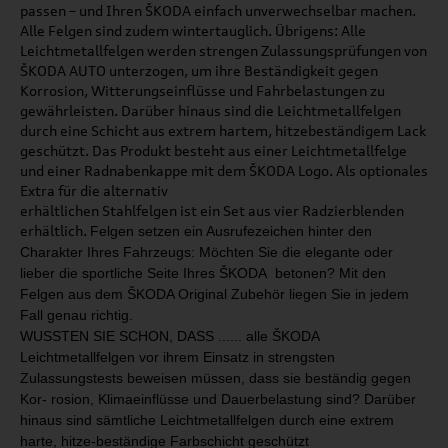
passen – und Ihren ŠKODA einfach unverwechselbar machen.
Alle Felgen sind zudem wintertauglich. Übrigens: Alle
Leichtmetallfelgen werden strengen Zulassungsprüfungen von
ŠKODA AUTO unterzogen, um ihre Beständigkeit gegen
Korrosion, Witterungseinflüsse und Fahrbelastungen zu
gewährleisten. Darüber hinaus sind die Leichtmetallfelgen
durch eine Schicht aus extrem hartem, hitzebeständigem Lack
geschützt. Das Produkt besteht aus einer Leichtmetallfelge
und einer Radnabenkappe mit dem ŠKODA Logo. Als optionales
Extra für die alternativ
erhältlichen Stahlfelgen ist ein Set aus vier Radzierblenden
erhältlich.
Felgen setzen ein Ausrufezeichen hinter den
Charakter
Ihres Fahrzeugs: Möchten Sie die elegante oder
lieber
die sportliche Seite Ihres ŠKODA betonen?
Mit den
Felgen aus dem ŠKODA Original Zubehör liegen
Sie in jedem
Fall genau richtig.
WUSSTEN SIE SCHON, DASS ...
... alle ŠKODA
Leichtmetallfelgen
vor ihrem Einsatz in strengsten
Zulassungstests beweisen müs
sen,
dass sie beständig gegen
Kor
-
rosion, Klimaeinflüsse und Dauer­
belastung sind? Darüber
hinaus
sind sämtliche Leichtmetallfelgen
durch eine extrem
harte, hitze
-
beständige Farbschicht geschützt