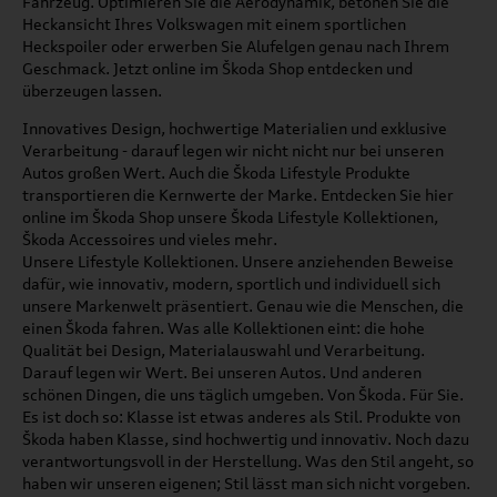
Fahrzeug. Optimieren Sie die Aerodynamik, betonen Sie die
Heckansicht Ihres Volkswagen mit einem sportlichen
Heckspoiler oder erwerben Sie Alufelgen genau nach Ihrem
Geschmack. Jetzt online im Škoda Shop entdecken und
überzeugen lassen.
Innovatives Design, hochwertige Materialien und exklusive
Verarbeitung - darauf legen wir nicht nicht nur bei unseren
Autos großen Wert. Auch die Škoda Lifestyle Produkte
transportieren die Kernwerte der Marke. Entdecken Sie hier
online im Škoda Shop unsere Škoda Lifestyle Kollektionen,
Škoda Accessoires und vieles mehr.
Unsere Lifestyle Kollektionen. Unsere anziehenden Beweise
dafür, wie innovativ, modern, sportlich und individuell sich
unsere Markenwelt präsentiert. Genau wie die Menschen, die
einen Škoda fahren. Was alle Kollektionen eint: die hohe
Qualität bei Design, Materialauswahl und Verarbeitung.
Darauf legen wir Wert. Bei unseren Autos. Und anderen
schönen Dingen, die uns täglich umgeben. Von Škoda. Für Sie.
Es ist doch so: Klasse ist etwas anderes als Stil. Produkte von
Škoda haben Klasse, sind hochwertig und innovativ. Noch dazu
verantwortungsvoll in der Herstellung. Was den Stil angeht, so
haben wir unseren eigenen; Stil lässt man sich nicht vorgeben.