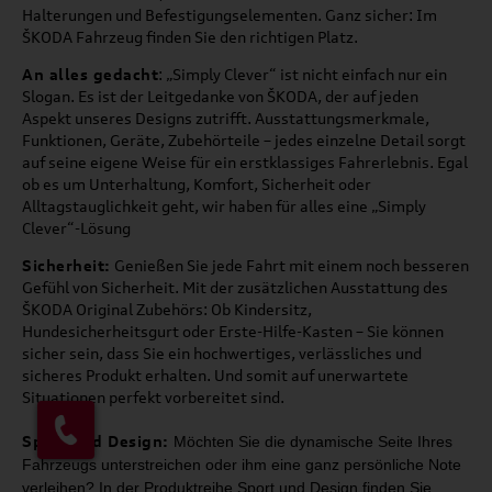
Halterungen und Befestigungselementen. Ganz sicher: Im
ŠKODA Fahrzeug finden Sie den richtigen Platz.
An alles gedacht
: „Simply Clever“ ist nicht einfach nur ein
Slogan. Es ist der Leitgedanke von ŠKODA, der auf jeden
Aspekt unseres Designs zutrifft. Ausstattungsmerkmale,
Funktionen, Geräte, Zubehörteile – jedes einzelne Detail sorgt
auf seine eigene Weise für ein erstklassiges Fahrerlebnis. Egal
ob es um Unterhaltung, Komfort, Sicherheit oder
Alltagstauglichkeit geht, wir haben für alles eine „Simply
Clever“-Lösung
Sicherheit:
Genießen Sie jede Fahrt mit einem noch besseren
Gefühl von Sicherheit. Mit der zusätzlichen Ausstattung des
ŠKODA Original Zubehörs: Ob Kindersitz,
Hundesicherheitsgurt oder Erste-Hilfe-Kasten – Sie können
sicher sein, dass Sie ein hochwertiges, verlässliches und
sicheres Produkt erhalten. Und somit auf unerwartete
Situationen perfekt vorbereitet sind.
Sport und Design:
Möchten Sie die dynamische Seite Ihres
Fahrzeugs unterstreichen oder ihm
eine ganz persönliche Note
verleihen? In der Produktreihe Sport und Design
finden Sie