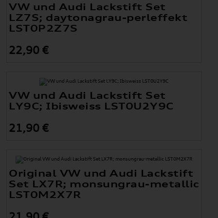
VW und Audi Lackstift Set
LZ7S; daytonagrau-perleffekt
LST0P2Z7S
22,90 €
VW und Audi Lackstift Set
LY9C; Ibisweiss LST0U2Y9C
21,90 €
Original VW und Audi Lackstift
Set LX7R; monsungrau-metallic
LST0M2X7R
21,90 €