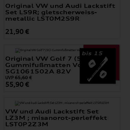
Original VW und Audi Lackstift
Set LS9R; gletscherweiss-
metallic LST0M2S9R
21,90 €
bis 15
Original VW Golf 7 (5G)
Gummifußmatten Vorne
5G1061502A 82V
UVP
65,60
€
55,90 €
VW und Audi Lackstift Set
LZ3M ; misanorot-perleffekt
LST0P2Z3M