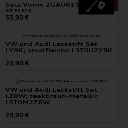
Satz Vorne 2GA061502 82V
UVP
65,60
€
55,90 €
VW und Audi Lackstift Set
LY9K; amalfiweiss LST0U2Y9K
20,90 €
VW und Audi Lackstift Set
LZ8W; teakbraun-metallic
LST0M2Z8W
20,90 €