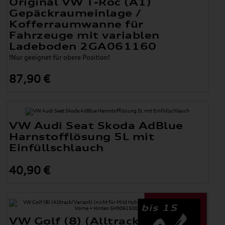
Original VW T-Roc (A1)
Gepäckraumeinlage /
Kofferraumwanne für
Fahrzeuge mit variablen
Ladeboden 2GA061160
!Nur geeignet für obere Position!
87,90 €
VW Audi Seat Skoda AdBlue
Harnstofflösung 5L mit
Einfüllschlauch
40,90 €
bis 15
VW Golf (8) (Alltrack/Variant)