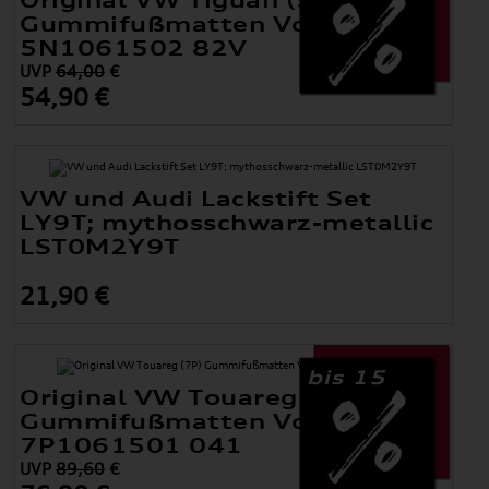
Original VW Tiguan (5N)
Gummifußmatten Vorne
5N1061502 82V
UVP
64,00
€
54,90 €
VW und Audi Lackstift Set
LY9T; mythosschwarz-metallic
LST0M2Y9T
21,90 €
bis 15
Original VW Touareg (7P)
Gummifußmatten Vorne
7P1061501 041
UVP
89,60
€