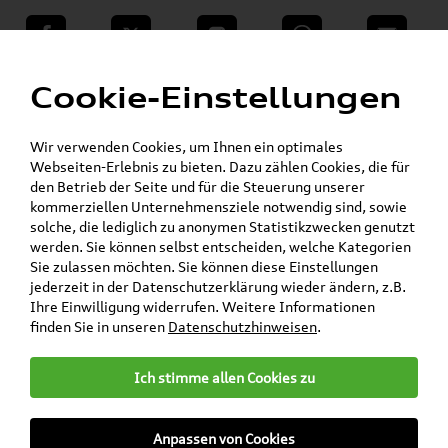
teilen
Twitter
Instagram
WhatsApp
E-Mail
Menü
Cookie-Einstellungen
Skoda Shop - Skoda Originalteile und Zubehör
»
Volkswagen Produkte
Wir verwenden Cookies, um Ihnen ein optimales
Mein Kundenkonto
Warenkorb
Webseiten-Erlebnis zu bieten. Dazu zählen Cookies, die für
den Betrieb der Seite und für die Steuerung unserer
Artikel für ihr Modell
kommerziellen Unternehmensziele notwendig sind, sowie
solche, die lediglich zu anonymen Statistikzwecken genutzt
werden. Sie können selbst entscheiden, welche Kategorien
Marke wählen
Sie zulassen möchten. Sie können diese Einstellungen
jederzeit in der Datenschutzerklärung wieder ändern, z.B.
Modell wählen
Ihre Einwilligung widerrufen. Weitere Informationen
finden Sie in unseren
Datenschutzhinweisen
.
Karosserieform wählen
Ich stimme allen Cookies zu
Anpassen von Cookies