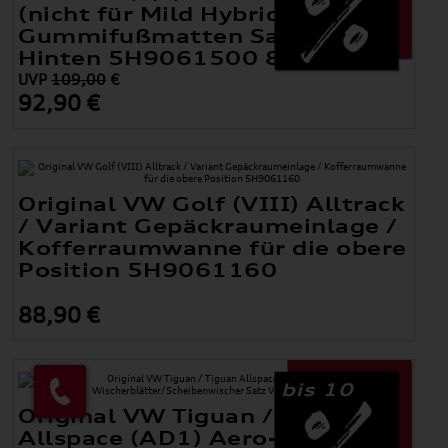
(nicht für Mild Hybrid)
Gummifußmatten Satz Vorne +
Hinten 5H9061500 82V
UVP
109,00
€
92,90 €
Original VW Golf (VIII) Alltrack
/ Variant Gepäckraumeinlage /
Kofferraumwanne für die obere
Position 5H9061160
88,90 €
bis 10
Original VW Tiguan / Tiguan
Allspace (AD1) Aero-