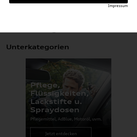
Impressum
Volkswagen Produkte
Unterkategorien
Pflege,
Flüssigkeiten,
Lackstifte u.
Spraydosen
Pflegemittel, AdBlue, Motoröl, uvm.
Jetzt entdecken