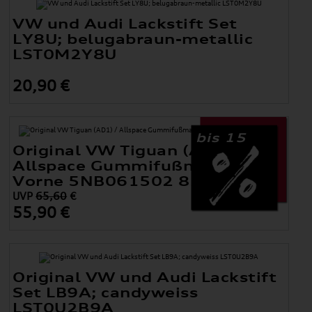
VW und Audi Lackstift Set
LY8U; belugabraun-metallic
LST0M2Y8U
20,90 €
bis 15
Original VW Tiguan (AD1) /
Allspace Gummifußmatten
Vorne 5NB061502 82V
UVP
65,60
€
55,90 €
Original VW und Audi Lackstift
Set LB9A; candyweiss
LST0U2B9A