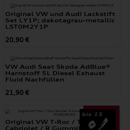
Original VW und Audi Lackstift
Set LY1P; dakotagrau-metallic
LST0M2Y1P
20,90 €
VW Audi Seat Skoda AdBlue®
Harnstoff 5L Diesel Exhaust
Fluid Nachfüllen
21,90 €
bis 15
Original VW T-Roc / T-Roc
Cabriolet / R Gummifußmatten