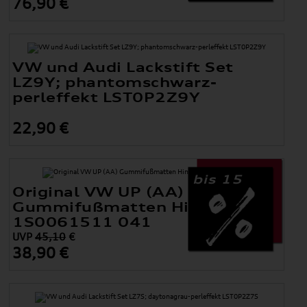
76,90 €
VW und Audi Lackstift Set
LZ9Y; phantomschwarz-
perleffekt LST0P2Z9Y
22,90 €
bis 15
Original VW UP (AA)
Gummifußmatten Hinten
1S0061511 041
UVP
45,10
€
38,90 €