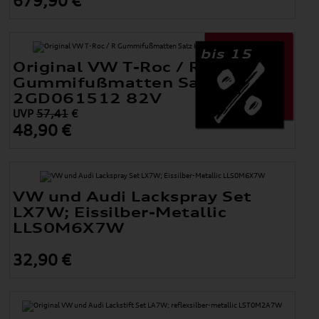
679,90 €
bis 15
Original VW T-Roc / R
Gummifußmatten Satz Hinten
2GD061512 82V
UVP
57,41
€
48,90 €
VW und Audi Lackspray Set
LX7W; Eissilber-Metallic
LLS0M6X7W
32,90 €