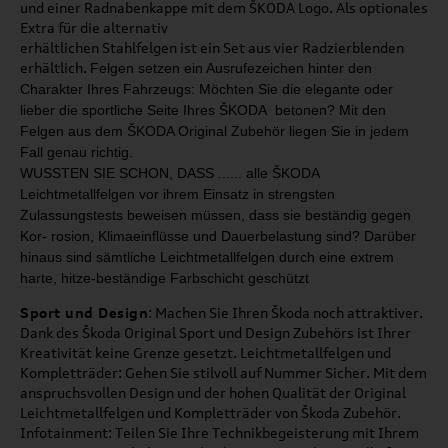
und einer Radnabenkappe mit dem ŠKODA Logo. Als optionales
Extra für die alternativ
erhältlichen Stahlfelgen ist ein Set aus vier Radzierblenden
erhältlich.
Felgen setzen ein Ausrufezeichen hinter den
Charakter
Ihres Fahrzeugs: Möchten Sie die elegante oder
lieber
die sportliche Seite Ihres ŠKODA betonen?
Mit den
Felgen aus dem ŠKODA Original Zubehör liegen
Sie in jedem
Fall genau richtig.
WUSSTEN SIE SCHON, DASS ...
... alle ŠKODA
Leichtmetallfelgen
vor ihrem Einsatz in strengsten
Zulassungstests beweisen müs
sen,
dass sie beständig gegen
Kor
-
rosion, Klimaeinflüsse und Dauer­
belastung sind? Darüber
hinaus
sind sämtliche Leichtmetallfelgen
durch eine extrem
harte, hitze
-
beständige Farbschicht geschützt
Sport und Design
: Machen Sie Ihren Škoda noch attraktiver.
Dank des Škoda Original Sport und Design Zubehörs ist Ihrer
Kreativität keine Grenze gesetzt. Leichtmetallfelgen und
Kompletträder: Gehen Sie stilvoll auf Nummer Sicher. Mit dem
anspruchsvollen Design und der hohen Qualität der Original
Leichtmetallfelgen und Kompletträder von Škoda Zubehör.
Infotainment: Teilen Sie Ihre Technikbegeisterung mit Ihrem