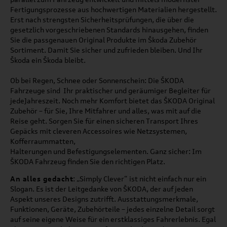
Fertigungsprozesse aus hochwertigen Materialien hergestellt.
Erst nach strengsten Sicherheitsprüfungen, die über die
gesetzlich vorgeschriebenen Standards hinausgehen, finden
Sie die passgenauen Original Produkte im
Škoda Zubehör
Sortiment. Damit Sie sicher und zufrieden bleiben. Und Ihr
Škoda
ein
Škoda
bleibt.
Ob bei Regen, Schnee oder Sonnenschein: Die ŠKODA
Fahrzeuge sind Ihr praktischer und geräumiger Begleiter für
jedeJahreszeit. Noch mehr Komfort bietet das ŠKODA Original
Zubehör – für Sie, Ihre Mitfahrer und alles, was mit auf die
Reise geht. Sorgen Sie für einen sicheren Transport Ihres
Gepäcks mit cleveren Accessoires wie Netzsystemen,
Kofferraummatten,
Halterungen und Befestigungselementen. Ganz sicher: Im
ŠKODA Fahrzeug finden Sie den richtigen Platz.
An alles gedacht
: „Simply Clever“ ist nicht einfach nur ein
Slogan. Es ist der Leitgedanke von ŠKODA, der auf jeden
Aspekt unseres Designs zutrifft. Ausstattungsmerkmale,
Funktionen, Geräte, Zubehörteile – jedes einzelne Detail sorgt
auf seine eigene Weise für ein erstklassiges Fahrerlebnis. Egal