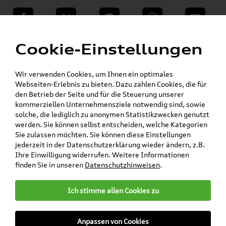
teilen
Twitter
Instagram
WhatsApp
E-Mail
Menü
Cookie-Einstellungen
Für die gegebenen Parameter wurde kein Artikel oder keine Artikelvariante gefunden.
Wir verwenden Cookies, um Ihnen ein optimales
Zurück
Webseiten-Erlebnis zu bieten. Dazu zählen Cookies, die für
den Betrieb der Seite und für die Steuerung unserer
kommerziellen Unternehmensziele notwendig sind, sowie
solche, die lediglich zu anonymen Statistikzwecken genutzt
Versandkostenfrei*
werden. Sie können selbst entscheiden, welche Kategorien
Sie zulassen möchten. Sie können diese Einstellungen
jederzeit in der Datenschutzerklärung wieder ändern, z.B.
Ihre Einwilligung widerrufen. Weitere Informationen
finden Sie in unseren
Datenschutzhinweisen
.
Ich stimme allen Cookies zu
Anpassen von Cookies