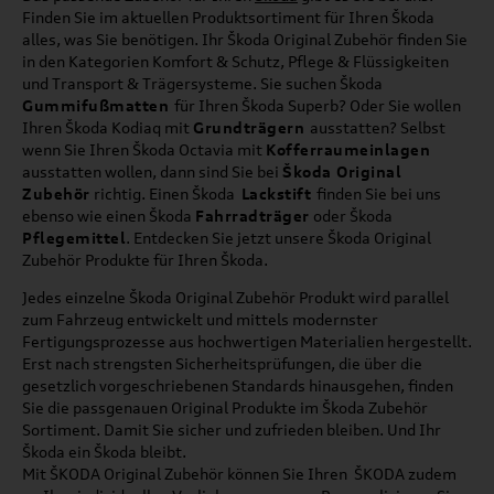
Finden Sie im aktuellen Produktsortiment für Ihren Škoda
alles, was Sie benötigen. Ihr Škoda Original Zubehör finden Sie
in den Kategorien Komfort & Schutz, Pflege & Flüssigkeiten
und Transport & Trägersysteme. Sie suchen Škoda
Gummifußmatten
für Ihren Škoda Superb? Oder Sie wollen
Ihren Škoda Kodiaq mit
Grundträgern
ausstatten? Selbst
wenn Sie Ihren Škoda Octavia mit
Kofferraumeinlagen
ausstatten wollen, dann sind Sie bei
Škoda Original
Zubehör
richtig. Einen Škoda
Lackstift
finden Sie bei uns
ebenso wie einen Škoda
Fahrradträger
oder Škoda
Pflegemittel
. Entdecken Sie jetzt unsere Škoda Original
Zubehör Produkte für Ihren Škoda.
Jedes einzelne Škoda Original Zubehör Produkt wird parallel
zum Fahrzeug entwickelt und mittels modernster
Fertigungsprozesse aus hochwertigen Materialien hergestellt.
Erst nach strengsten Sicherheitsprüfungen, die über die
gesetzlich vorgeschriebenen Standards hinausgehen, finden
Sie die passgenauen Original Produkte im Škoda Zubehör
Sortiment. Damit Sie sicher und zufrieden bleiben. Und Ihr
Škoda ein Škoda bleibt.
Mit ŠKODA Original Zubehör können Sie Ihren ŠKODA zudem