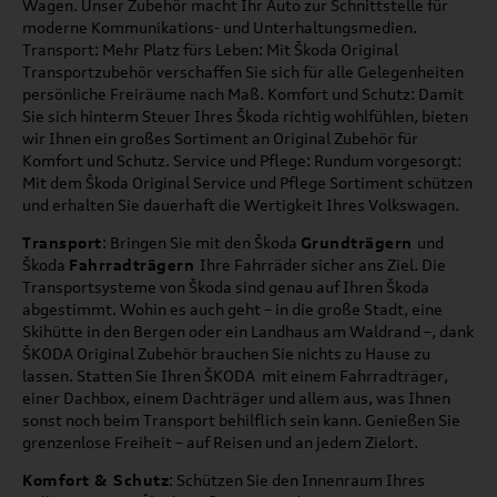
Wagen. Unser Zubehör macht Ihr Auto zur Schnittstelle für
moderne Kommunikations- und Unterhaltungsmedien.
Transport: Mehr Platz fürs Leben: Mit Škoda Original
Transportzubehör verschaffen Sie sich für alle Gelegenheiten
persönliche Freiräume nach Maß. Komfort und Schutz: Damit
Sie sich hinterm Steuer Ihres Škoda richtig wohlfühlen, bieten
wir Ihnen ein großes Sortiment an Original Zubehör für
Komfort und Schutz. Service und Pflege: Rundum vorgesorgt:
Mit dem Škoda Original Service und Pflege Sortiment schützen
und erhalten Sie dauerhaft die Wertigkeit Ihres Volkswagen.
Transport
: Bringen Sie mit den Škoda
Grundträgern
und
Škoda
Fahrradträgern
Ihre Fahrräder sicher ans Ziel. Die
Transportsysteme von Škoda sind genau auf Ihren Škoda
abgestimmt. Wohin es auch geht – in die große Stadt, eine
Skihütte in den Bergen oder ein Landhaus am Waldrand –, dank
ŠKODA Original Zubehör brauchen Sie nichts zu Hause zu
lassen. Statten Sie Ihren ŠKODA mit einem Fahrradträger,
einer Dachbox, einem Dachträger und allem aus, was Ihnen
sonst noch beim Transport behilflich sein kann. Genießen Sie
grenzenlose Freiheit – auf Reisen und an jedem Zielort.
Komfort & Schutz
: Schützen Sie den Innenraum Ihres