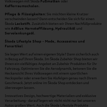
Volkswagen mit Škoda
Fußmatten
oder
Kofferraumschalen
.
Pflege & Flüssigkeiten
: Sie möchten kleine Kratzer
verschwinden lassen? Dann entscheiden Sie sich für einen
Škoda
Lackstift
. Zusätzlich bieten wir Ihnen Nachfüllprodukte
wie
AdBlue Harnstofflösung
,
Hydrauliköl
und
Servolenkungsöl
.
Škoda Lifestyle Shop - Mode, Accessoires und
Fanartikel
Sie legen Wert auf einen eigenen Style? Dann sicherlich auch
in Bezug auf Ihren Škoda. Im Škoda Zubehör Shop bieten wir
Ihnen ein vielfältiges Angebot an Zubehör Produkten für Ihr
Fahrzeug. Optimieren Sie die Aerodynamik, betonen Sie die
Heckansicht Ihres Volkswagen mit einem sportlichen
Heckspoiler oder erwerben Sie Alufelgen genau nach Ihrem
Geschmack. Jetzt online im Škoda Shop entdecken und
überzeugen lassen.
Innovatives Design, hochwertige Materialien und exklusive
Verarbeitung - darauf legen wir nicht nicht nur bei unseren
Autos großen Wert. Auch die Škoda Lifestyle Produkte