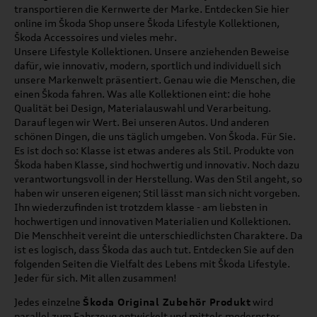
transportieren die Kernwerte der Marke. Entdecken Sie hier
online im Škoda Shop unsere Škoda Lifestyle Kollektionen,
Škoda Accessoires und vieles mehr.
Unsere Lifestyle Kollektionen. Unsere anziehenden Beweise
dafür, wie innovativ, modern, sportlich und individuell sich
unsere Markenwelt präsentiert. Genau wie die Menschen, die
einen Škoda fahren. Was alle Kollektionen eint: die hohe
Qualität bei Design, Materialauswahl und Verarbeitung.
Darauf legen wir Wert. Bei unseren Autos. Und anderen
schönen Dingen, die uns täglich umgeben. Von Škoda. Für Sie.
Es ist doch so: Klasse ist etwas anderes als Stil. Produkte von
Škoda haben Klasse, sind hochwertig und innovativ. Noch dazu
verantwortungsvoll in der Herstellung. Was den Stil angeht, so
haben wir unseren eigenen; Stil lässt man sich nicht vorgeben.
Ihn wiederzufinden ist trotzdem klasse - am liebsten in
hochwertigen und innovativen Materialien und Kollektionen.
Die Menschheit vereint die unterschiedlichsten Charaktere. Da
ist es logisch, dass Škoda das auch tut. Entdecken Sie auf den
folgenden Seiten die Vielfalt des Lebens mit Škoda Lifestyle.
Jeder für sich. Mit allen zusammen!
Jedes einzelne
Škoda Original Zubehör Produkt
wird
parallel zum Fahrzeug entwickelt und mittels modernster