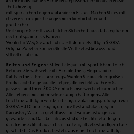
an Ihre individuellen Vorlieben anpassen. Personalisieren Sie
Ihr Fahrzeug
mit sportlichen Felgen und anderen Extras. Machen Sie es mit
cleveren Transportlösungen noch komfortabler und
praktischer.
Und sorgen Sie mit zusätzlicher Sicherheitsausstattung für ein
noch entspannteres Fahren.
Wohin Ihr Weg Sie auch führt: Mit dem vielseitigen ŠKODA
Original Zubehör können Sie die Welt selbstbewusst und
stilvoll erfahren.
Reifen und Felgen:
Stilvoll-elegant mit sportlichem Touch.
Betonen Sie wahlweise die Verspieltheit, Eleganz oder
Kultiviertheit Ihres Fahrzeugs: Wählen Sie aus einer großen
Produktpalette genau die Felgen, die perfekt zu Ihrem Stil
passen – und Ihren ŠKODA einfach unverwechselbar machen.
Alle Felgen sind zudem wintertauglich. Übrigens: Alle
Leichtmetallfelgen werden strengen Zulassungsprüfungen von
ŠKODA AUTO unterzogen, um ihre Beständigkeit gegen
Korrosion, Witterungseinflüsse und Fahrbelastungen zu
gewährleisten. Darüber hinaus sind die Leichtmetallfelgen
durch eine Schicht aus extrem hartem, hitzebeständigem Lack
geschützt. Das Produkt besteht aus einer Leichtmetallfelge