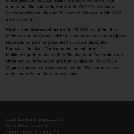
Einstiegsleisten als auch exklusive Lederelemente für
den
Innenraum. Noch individueller wird Ihr ŠKODA mit unseren
Leichtmetallfelgen, die zum
Teil auch in Schwarz und in Weiß
erhältlich sind.
Musik und Kommunikation:
Ihr
ŠKODA bringt Sie, Ihre
Mitfahrer und Ihr Gepäck nicht nur
bequem und sicher an jedes
Reiseziel. Sondern er präsentiert sich auch als
echtes
Konnektivitätstalent: Verbinden Sie ihn mit Ihren
Multimediageräten
und erleben Sie eine neue Generation von
Unterhaltung, Information und
Kommunikation. Mit ŠKODA
Original Zubehör sind Sie perfekt mit der Welt
vernetzt – wo
auch immer Sie auf ihr unterwegs sind
Audi Zentrum Ingolstadt
Karl Brod GmbH
Neuburger Straße 75