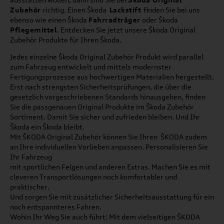
Zubehör
richtig. Einen Škoda
Lackstift
finden Sie bei uns
ebenso wie einen Škoda
Fahrradträger
oder Škoda
Pflegemittel
. Entdecken Sie jetzt unsere Škoda Original
Zubehör Produkte für Ihren Škoda.
Jedes einzelne Škoda Original Zubehör Produkt wird parallel
zum Fahrzeug entwickelt und mittels modernster
Fertigungsprozesse aus hochwertigen Materialien hergestellt.
Erst nach strengsten Sicherheitsprüfungen, die über die
gesetzlich vorgeschriebenen Standards hinausgehen, finden
Sie die passgenauen Original Produkte im Škoda Zubehör
Sortiment. Damit Sie sicher und zufrieden bleiben. Und Ihr
Škoda ein Škoda bleibt.
Mit ŠKODA Original Zubehör können Sie Ihren ŠKODA zudem
an Ihre individuellen Vorlieben anpassen. Personalisieren Sie
Ihr Fahrzeug
mit sportlichen Felgen und anderen Extras. Machen Sie es mit
cleveren Transportlösungen noch komfortabler und
praktischer.
Und sorgen Sie mit zusätzlicher Sicherheitsausstattung für ein
noch entspannteres Fahren.
Wohin Ihr Weg Sie auch führt: Mit dem vielseitigen ŠKODA