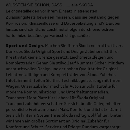
WUSSTEN SIE SCHON, DASS ...
... alle ŠKODA
Leichtmetallfelgen
vor ihrem Einsatz in strengsten
Zulassungstests beweisen müs
sen,
dass sie beständig gegen
Kor
-
rosion, Klimaeinflüsse und Dauer­
belastung sind? Darüber
hinaus
sind sämtliche Leichtmetallfelgen
durch eine extrem
harte, hitze
-
beständige Farbschicht geschützt
Sport und Design
: Machen Sie Ihren Škoda noch attraktiver.
Dank des Škoda Original Sport und Design Zubehörs ist Ihrer
Kreativität keine Grenze gesetzt. Leichtmetallfelgen und
Kompletträder: Gehen Sie stilvoll auf Nummer Sicher. Mit dem
anspruchsvollen Design und der hohen Qualität der Original
Leichtmetallfelgen und Kompletträder von Škoda Zubehör.
Infotainment: Teilen Sie Ihre Technikbegeisterung mit Ihrem
Wagen. Unser Zubehör macht Ihr Auto zur Schnittstelle für
moderne Kommunikations- und Unterhaltungsmedien.
Transport: Mehr Platz fürs Leben: Mit Škoda Original
Transportzubehör verschaffen Sie sich für alle Gelegenheiten
persönliche Freiräume nach Maß. Komfort und Schutz: Damit
Sie sich hinterm Steuer Ihres Škoda richtig wohlfühlen, bieten
wir Ihnen ein großes Sortiment an Original Zubehör für
Komfort und Schutz. Service und Pflege: Rundum vorgesorgt: