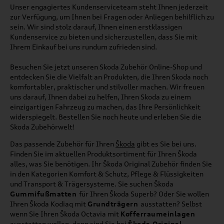
Unser engagiertes Kundenserviceteam steht Ihnen jederzeit
zur Verfügung, um Ihnen bei Fragen oder Anliegen behilflich zu
sein. Wir sind stolz darauf, Ihnen einen erstklassigen
Kundenservice zu bieten und sicherzustellen, dass Sie mit
Ihrem Einkauf bei uns rundum zufrieden sind.
Besuchen Sie jetzt unseren Skoda Zubehör Online-Shop und
entdecken Sie die Vielfalt an Produkten, die Ihren Skoda noch
komfortabler, praktischer und stilvoller machen. Wir freuen
uns darauf, Ihnen dabei zu helfen, Ihren Skoda zu einem
einzigartigen Fahrzeug zu machen, das Ihre Persönlichkeit
widerspiegelt. Bestellen Sie noch heute und erleben Sie die
Skoda Zubehörwelt!
Das passende Zubehör für Ihren
Škoda
gibt es Sie bei uns.
Finden Sie im aktuellen Produktsortiment für Ihren Škoda
alles, was Sie benötigen. Ihr Škoda Original Zubehör finden Sie
in den Kategorien Komfort & Schutz, Pflege & Flüssigkeiten
und Transport & Trägersysteme. Sie suchen Škoda
Gummifußmatten
für Ihren Škoda Superb? Oder Sie wollen
Ihren Škoda Kodiaq mit
Grundträgern
ausstatten? Selbst
wenn Sie Ihren Škoda Octavia mit
Kofferraumeinlagen
ausstatten wollen, dann sind Sie bei
Škoda Original