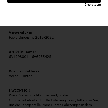
6V6955425
Impressum
Artikelbeschreibung
Verwendung:
Fabia Limousine 2015-2022
Artikelnummer:
6V1998001 + 6V6955425
Wischerblätterart:
Vorne + Hinten
! WICHTIG !
Wenn Sie sich nicht sicher sind, ob das
Originalzubehörteil für Ihr Fahrzeug passt, bitten wir Sie,
uns die Fahrgestellnummer Ihres Fahrzeuges in dem