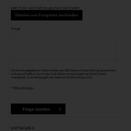
oder Foto vom Fahrzeugschein hochladen
Dateien von Festplatte hochladen
Frage
Die hier eingegebenen Daten werden gemäß
Datenschutzerklärung
gespeichert
und ausschließlich durch das Audi Zentrum Ingolstadt Karl Brod GmbH
verarbeitet. Eine Weitergabe der Daten an Dritte erfolgt nicht.
* Pflichtfelder
UVP
67,05
€