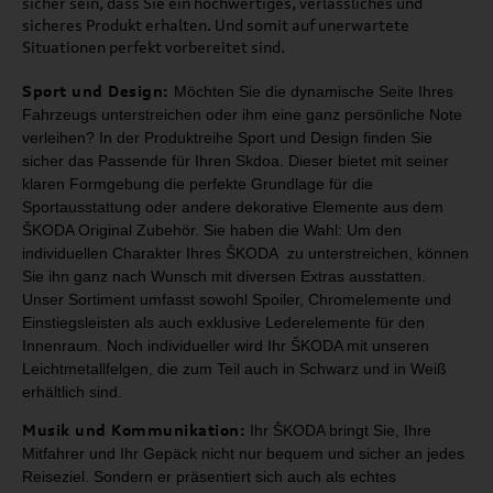
sicher sein, dass Sie ein hochwertiges, verlässliches und
sicheres Produkt erhalten. Und somit auf unerwartete
Situationen perfekt vorbereitet sind.
Sport und Design:
Möchten Sie die dynamische Seite Ihres
Fahrzeugs unterstreichen oder ihm
eine ganz persönliche Note
verleihen? In der Produktreihe Sport und Design
finden Sie
sicher das Passende für Ihren Skdoa. Dieser bietet mit seiner
klaren Formgebung die perfekte Grundlage für die
Sportausstattung oder
andere dekorative Elemente aus dem
ŠKODA Original Zubehör.
Sie haben die Wahl: Um den
individuellen Charakter Ihres ŠKODA zu unterstreichen,
können
Sie ihn ganz nach Wunsch mit diversen Extras ausstatten.
Unser Sortiment umfasst
sowohl Spoiler, Chromelemente und
Einstiegsleisten als auch exklusive Lederelemente für
den
Innenraum. Noch individueller wird Ihr ŠKODA mit unseren
Leichtmetallfelgen, die zum
Teil auch in Schwarz und in Weiß
erhältlich sind.
Musik und Kommunikation:
Ihr
ŠKODA bringt Sie, Ihre
Mitfahrer und Ihr Gepäck nicht nur
bequem und sicher an jedes
Reiseziel. Sondern er präsentiert sich auch als
echtes