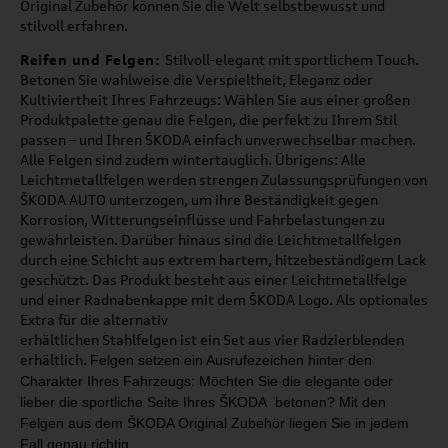
Original Zubehör können Sie die Welt selbstbewusst und
stilvoll erfahren.
Reifen und Felgen:
Stilvoll-elegant mit sportlichem Touch.
Betonen Sie wahlweise die Verspieltheit, Eleganz oder
Kultiviertheit Ihres Fahrzeugs: Wählen Sie aus einer großen
Produktpalette genau die Felgen, die perfekt zu Ihrem Stil
passen – und Ihren ŠKODA einfach unverwechselbar machen.
Alle Felgen sind zudem wintertauglich. Übrigens: Alle
Leichtmetallfelgen werden strengen Zulassungsprüfungen von
ŠKODA AUTO unterzogen, um ihre Beständigkeit gegen
Korrosion, Witterungseinflüsse und Fahrbelastungen zu
gewährleisten. Darüber hinaus sind die Leichtmetallfelgen
durch eine Schicht aus extrem hartem, hitzebeständigem Lack
geschützt. Das Produkt besteht aus einer Leichtmetallfelge
und einer Radnabenkappe mit dem ŠKODA Logo. Als optionales
Extra für die alternativ
erhältlichen Stahlfelgen ist ein Set aus vier Radzierblenden
erhältlich.
Felgen setzen ein Ausrufezeichen hinter den
Charakter
Ihres Fahrzeugs: Möchten Sie die elegante oder
lieber
die sportliche Seite Ihres ŠKODA betonen?
Mit den
Felgen aus dem ŠKODA Original Zubehör liegen
Sie in jedem
Fall genau richtig.