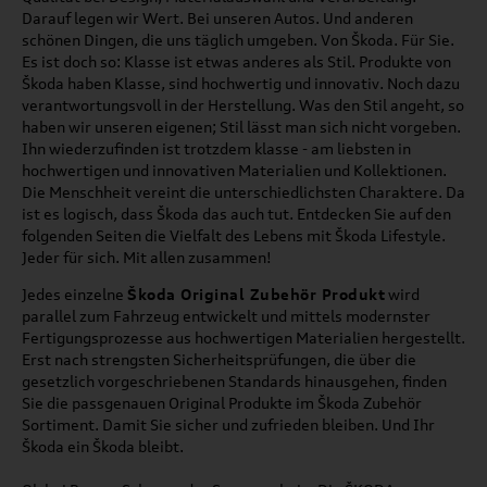
Darauf legen wir Wert. Bei unseren Autos. Und anderen
schönen Dingen, die uns täglich umgeben. Von Škoda. Für Sie.
Es ist doch so: Klasse ist etwas anderes als Stil. Produkte von
Škoda haben Klasse, sind hochwertig und innovativ. Noch dazu
verantwortungsvoll in der Herstellung. Was den Stil angeht, so
haben wir unseren eigenen; Stil lässt man sich nicht vorgeben.
Ihn wiederzufinden ist trotzdem klasse - am liebsten in
hochwertigen und innovativen Materialien und Kollektionen.
Die Menschheit vereint die unterschiedlichsten Charaktere. Da
ist es logisch, dass Škoda das auch tut. Entdecken Sie auf den
folgenden Seiten die Vielfalt des Lebens mit Škoda Lifestyle.
Jeder für sich. Mit allen zusammen!
Jedes einzelne
Škoda Original Zubehör Produkt
wird
parallel zum Fahrzeug entwickelt und mittels modernster
Fertigungsprozesse aus hochwertigen Materialien hergestellt.
Erst nach strengsten Sicherheitsprüfungen, die über die
gesetzlich vorgeschriebenen Standards hinausgehen, finden
Sie die passgenauen Original Produkte im
Škoda Zubehör
Sortiment. Damit Sie sicher und zufrieden bleiben. Und Ihr
Škoda
ein
Škoda
bleibt.