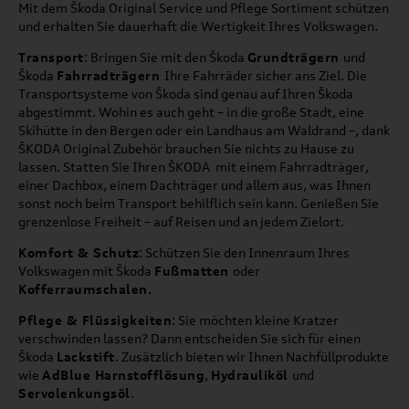
Mit dem Škoda Original Service und Pflege Sortiment schützen
und erhalten Sie dauerhaft die Wertigkeit Ihres Volkswagen.
Transport
: Bringen Sie mit den Škoda
Grundträgern
und
Škoda
Fahrradträgern
Ihre Fahrräder sicher ans Ziel. Die
Transportsysteme von Škoda sind genau auf Ihren Škoda
abgestimmt. Wohin es auch geht – in die große Stadt, eine
Skihütte in den Bergen oder ein Landhaus am Waldrand –, dank
ŠKODA Original Zubehör brauchen Sie nichts zu Hause zu
lassen. Statten Sie Ihren ŠKODA mit einem Fahrradträger,
einer Dachbox, einem Dachträger und allem aus, was Ihnen
sonst noch beim Transport behilflich sein kann. Genießen Sie
grenzenlose Freiheit – auf Reisen und an jedem Zielort.
Komfort & Schutz
: Schützen Sie den Innenraum Ihres
Volkswagen mit Škoda
Fußmatten
oder
Kofferraumschalen
.
Pflege & Flüssigkeiten
: Sie möchten kleine Kratzer
verschwinden lassen? Dann entscheiden Sie sich für einen
Škoda
Lackstift
. Zusätzlich bieten wir Ihnen Nachfüllprodukte
wie
AdBlue Harnstofflösung
,
Hydrauliköl
und
Servolenkungsöl
.