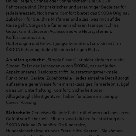
Ob bei Regen, Schnee oder Sonnenschein: Die ŠKODA
Fahrzeuge sind Ihr praktischer und geräumiger Begleiter für
jedeJahreszeit. Noch mehr Komfort bietet das ŠKODA Original
Zubehör – für Sie, Ihre Mitfahrer und alles, was mit auf die
Reise geht. Sorgen Sie für einen sicheren Transport Ihres
Gepäcks mit cleveren Accessoires wie Netzsystemen,
Kofferraummatten,
Halterungen und Befestigungselementen. Ganz sicher: Im
ŠKODA Fahrzeug finden Sie den richtigen Platz.
An alles gedacht
: „Simply Clever“ ist nicht einfach nur ein
Slogan. Es ist der Leitgedanke von ŠKODA, der auf jeden
Aspekt unseres Designs zutrifft. Ausstattungsmerkmale,
Funktionen, Geräte, Zubehörteile – jedes einzelne Detail sorgt
auf seine eigene Weise für ein erstklassiges Fahrerlebnis. Egal
ob es um Unterhaltung, Komfort, Sicherheit oder
Alltagstauglichkeit geht, wir haben für alles eine „Simply
Clever“-Lösung
Sicherheit:
Genießen Sie jede Fahrt mit einem noch besseren
Gefühl von Sicherheit. Mit der zusätzlichen Ausstattung des
ŠKODA Original Zubehörs: Ob Kindersitz,
Hundesicherheitsgurt oder Erste-Hilfe-Kasten – Sie können