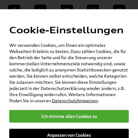
teilen
Twitter
Instagram
WhatsApp
E-Mail
Menü
Cookie-Einstellungen
Wir verwenden Cookies, um Ihnen ein optimales
Skoda Shop - Skoda Originalteile und Zubehör
»
»
Webseiten-Erlebnis zu bieten. Dazu zählen Cookies, die für
SKODA Original Teile
Wischerblätter
den Betrieb der Seite und für die Steuerung unserer
»
»
Fabia
kommerziellen Unternehmensziele notwendig sind, sowie
Original Skoda Fabia (3) (Limousine) Aero
solche, die lediglich zu anonymen Statistikzwecken genutzt
Wischerblätter / Scheibenwischer Satz Vorne +
werden. Sie können selbst entscheiden, welche Kategorien
Hinten / 6V1998001 + 6V6955425
Sie zulassen möchten. Sie können diese Einstellungen
jederzeit in der Datenschutzerklärung wieder ändern, z.B.
Original Skoda Fabia (3)
Ihre Einwilligung widerrufen. Weitere Informationen
finden Sie in unseren
Datenschutzhinweisen
.
(Limousine) Aero
Wischerblätter /
Ich stimme allen Cookies zu
Scheibenwischer Satz Vorne
+ Hinten / 6V1998001 +
Anpassen von Cookies