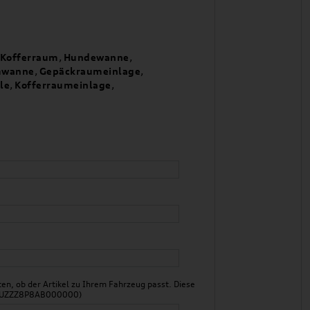
Kofferraum
,
Hundewanne
,
mwanne
,
Gepäckraumeinlage
,
le
,
Kofferraumeinlage
,
n, ob der Artikel zu Ihrem Fahrzeug passt. Diese
 WAUZZZ8P8AB000000)