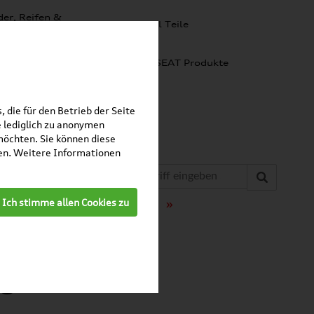
er, Reifen &
SKODA Original Teile
lgen
omobilität
Audi Produkte
SEAT Produkte
 die für den Betrieb der Seite
 lediglich zu anonymen
möchten. Sie können diese
fen. Weitere Informationen
»
»
Ich stimme allen Cookies zu
ckraumeinlagen
Fabia
mbelag /
0