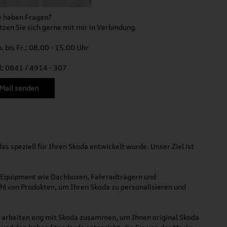
e haben Fragen?
tzen Sie sich gerne mit mir in Verbindung.
. bis Fr.: 08.00 - 15.00 Uhr
l: 0841 / 4914 - 307
Mail senden
s speziell für Ihren Skoda entwickelt wurde. Unser Ziel ist
m Equipment wie Dachboxen, Fahrradträgern und
ahl von Produkten, um Ihren Skoda zu personalisieren und
ir arbeiten eng mit Skoda zusammen, um Ihnen original Skoda