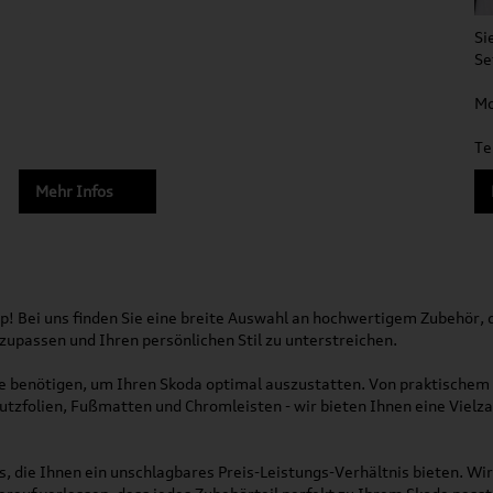
Si
Se
Mo
Te
Mehr Infos
! Bei uns finden Sie eine breite Auswahl an hochwertigem Zubehör, da
nzupassen und Ihren persönlichen Stil zu unterstreichen.
Sie benötigen, um Ihren Skoda optimal auszustatten. Von praktische
utzfolien, Fußmatten und Chromleisten - wir bieten Ihnen eine Vielz
s, die Ihnen ein unschlagbares Preis-Leistungs-Verhältnis bieten. W