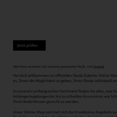
Jetzt prüfen
Alle Preise verstehen sich inklusive gesetzlicher MwSt. und
Versand
Herzlich willkommen im offiziellen Skoda Zubehör Online-Shop
es, Ihnen die Möglichkeit zu geben, Ihren Skoda individuell a
In unserem umfangreichen Sortiment finden Sie alles, was 
Anhängerkupplungen bis hin zu stilvollen Accessoires wie Sch
Ihren Bedürfnissen gerecht zu werden.
Unser Online-Shop zeichnet sich durch exklusive Angebote au