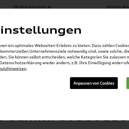
SKODA Komfort &
SKODA Räd
SKODA Zubehör
Schutz
Fe
e
% Sale
Mystery Boxen
Nachrüstlösungen
Elektr
instellungen
lboxen
Lackierungen
en ein optimales Webseiten-Erlebnis zu bieten. Dazu zählen Cookies,
r kommerziellen Unternehmensziele notwendig sind, sowie solche, die
en. Sie können selbst entscheiden, welche Kategorien Sie zulassen 
E-Mail
r Datenschutzerklärung wieder ändern, z.B. Ihre Einwilligung widerru
hutzhinweisen
.
»
»
»
Anpassen von Cookies
r
SKODA Zubehör
Komfort & Schutz
Gepä
ag / Kofferraumwanne Gummi 6V9061160
bia (III) Kofferrau
e Gummi 6V906116