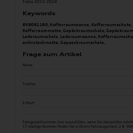
Fabia 2015-2024
Keywords
6V9061160
,
Kofferraumwanne
,
Kofferraumschutz
,
Kofferraummatte
,
Gepäckraumschale
,
Gepäckrau
Laderaumschale
,
Laderaumwanne
,
Kofferraumscha
antirutschmatte
,
Gepaeckraumschale
,
Frage zum Artikel
Name
Telefon
E-Mail*
Fahrgestellnummer (nur auszufüllen, wenn Sie überprüfen möchte
17-stellige Nummer finden Sie in Ihrem Fahrzeugschein, z.B.