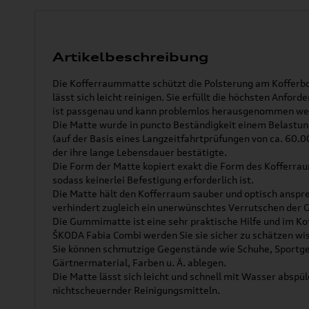
Artikelbeschreibung
Die Kofferraummatte schützt die Polsterung am Kofferb
lässt sich leicht reinigen. Sie erfüllt die höchsten Anford
ist passgenau und kann problemlos herausgenommen we
Die Matte wurde in puncto Beständigkeit einem Belastu
(auf der Basis eines Langzeitfahrtprüfungen von ca. 60.0
der ihre lange Lebensdauer bestätigte.
Die Form der Matte kopiert exakt die Form des Kofferra
sodass keinerlei Befestigung erforderlich ist.
Die Matte hält den Kofferraum sauber und optisch anspr
verhindert zugleich ein unerwünschtes Verrutschen der 
Die Gummimatte ist eine sehr praktische Hilfe und im K
ŠKODA Fabia Combi werden Sie sie sicher zu schätzen wi
Sie können schmutzige Gegenstände wie Schuhe, Sportge
Gärtnermaterial, Farben u. Ä. ablegen.
Die Matte lässt sich leicht und schnell mit Wasser abspü
nichtscheuernder Reinigungsmitteln.