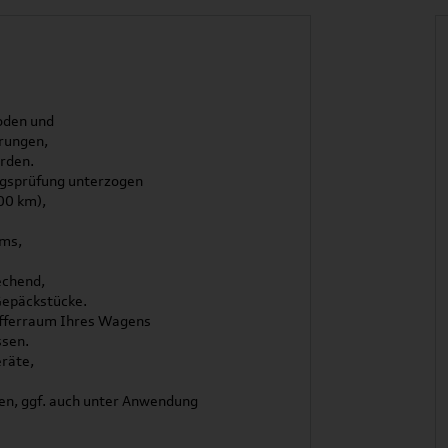
oden und
erungen,
rden.
ngsprüfung unterzogen
00 km),
ums,
echend,
Gepäckstücke.
offerraum Ihres Wagens
ssen.
räte,
len, ggf. auch unter Anwendung