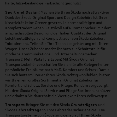
harte, hitze
-
beständige Farbschicht geschützt
Sport und Design
: Machen Sie Ihren Škoda noch attraktiver.
Dank des Škoda Original Sport und Design Zubehörs ist Ihrer
Kreativität keine Grenze gesetzt. Leichtmetallfelgen und
Kompletträder: Gehen Sie stilvoll auf Nummer Sicher. Mit dem
anspruchsvollen Design und der hohen Qualität der Original
Leichtmetallfelgen und Kompletträder von Škoda Zubehör.
Infotainment: Teilen Sie Ihre Technikbegeisterung mit Ihrem
Wagen. Unser Zubehör macht Ihr Auto zur Schnittstelle für
moderne Kommunikations- und Unterhaltungsmedien.
Transport: Mehr Platz fürs Leben: Mit Škoda Original
Transportzubehör verschaffen Sie sich für alle Gelegenheiten
persönliche Freiräume nach Maß. Komfort und Schutz: Damit
Sie sich hinterm Steuer Ihres Škoda richtig wohlfühlen, bieten
wir Ihnen ein großes Sortiment an Original Zubehör für
Komfort und Schutz. Service und Pflege: Rundum vorgesorgt:
Mit dem Škoda Original Service und Pflege Sortiment schützen
und erhalten Sie dauerhaft die Wertigkeit Ihres Volkswagen.
Transport
: Bringen Sie mit den Škoda
Grundträgern
und
Škoda
Fahrradträgern
Ihre Fahrräder sicher ans Ziel. Die
Transportsysteme von Škoda sind genau auf Ihren Škoda