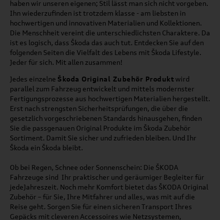
haben wir unseren eigenen; Stil lässt man sich nicht vorgeben.
Ihn wiederzufinden ist trotzdem klasse - am liebsten in
hochwertigen und innovativen Materialien und Kollektionen.
Die Menschheit vereint die unterschiedlichsten Charaktere. Da
ist es logisch, dass Škoda das auch tut. Entdecken Sie auf den
folgenden Seiten die Vielfalt des Lebens mit Škoda Lifestyle.
Jeder für sich. Mit allen zusammen!
Jedes einzelne
Škoda Original Zubehör Produkt
wird
parallel zum Fahrzeug entwickelt und mittels modernster
Fertigungsprozesse aus hochwertigen Materialien hergestellt.
Erst nach strengsten Sicherheitsprüfungen, die über die
gesetzlich vorgeschriebenen Standards hinausgehen, finden
Sie die passgenauen Original Produkte im
Škoda Zubehör
Sortiment. Damit Sie sicher und zufrieden bleiben. Und Ihr
Škoda
ein
Škoda
bleibt.
Ob bei Regen, Schnee oder Sonnenschein: Die ŠKODA
Fahrzeuge sind Ihr praktischer und geräumiger Begleiter für
jedeJahreszeit. Noch mehr Komfort bietet das ŠKODA Original
Zubehör – für Sie, Ihre Mitfahrer und alles, was mit auf die
Reise geht. Sorgen Sie für einen sicheren Transport Ihres
Gepäcks mit cleveren Accessoires wie Netzsystemen,