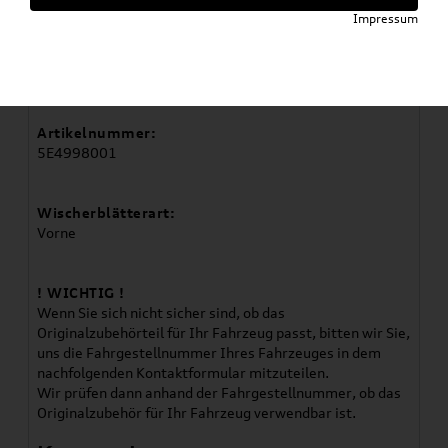
Artikelbeschreibung
Impressum
Verwendung:
Octavia 2020-2022
Artikelnummer:
5E4998001
Wischerblätterart:
Vorne
! WICHTIG !
Wenn Sie sich nicht sicher sind, ob das
Originalzubehörteil für Ihr Fahrzeug passt, bitten wir Sie,
uns die Fahrgestellnummer Ihres Fahrzeuges in dem
nachfolgenden Kontaktformular mitzuteilen.
Wir prüfen dann anhand der Fahrgestellnummer, ob das
Originalzubehör für Ihr Fahrzeug verwendbar ist.