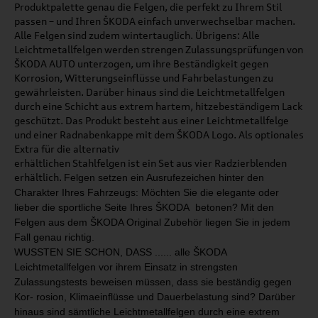
Produktpalette genau die Felgen, die perfekt zu Ihrem Stil
passen – und Ihren ŠKODA einfach unverwechselbar machen.
Alle Felgen sind zudem wintertauglich. Übrigens: Alle
Leichtmetallfelgen werden strengen Zulassungsprüfungen von
ŠKODA AUTO unterzogen, um ihre Beständigkeit gegen
Korrosion, Witterungseinflüsse und Fahrbelastungen zu
gewährleisten. Darüber hinaus sind die Leichtmetallfelgen
durch eine Schicht aus extrem hartem, hitzebeständigem Lack
geschützt. Das Produkt besteht aus einer Leichtmetallfelge
und einer Radnabenkappe mit dem ŠKODA Logo. Als optionales
Extra für die alternativ
erhältlichen Stahlfelgen ist ein Set aus vier Radzierblenden
erhältlich.
Felgen setzen ein Ausrufezeichen hinter den
Charakter
Ihres Fahrzeugs: Möchten Sie die elegante oder
lieber
die sportliche Seite Ihres ŠKODA betonen?
Mit den
Felgen aus dem ŠKODA Original Zubehör liegen
Sie in jedem
Fall genau richtig.
WUSSTEN SIE SCHON, DASS ...
... alle ŠKODA
Leichtmetallfelgen
vor ihrem Einsatz in strengsten
Zulassungstests beweisen müs
sen,
dass sie beständig gegen
Kor
-
rosion, Klimaeinflüsse und Dauer­
belastung sind? Darüber
hinaus
sind sämtliche Leichtmetallfelgen
durch eine extrem