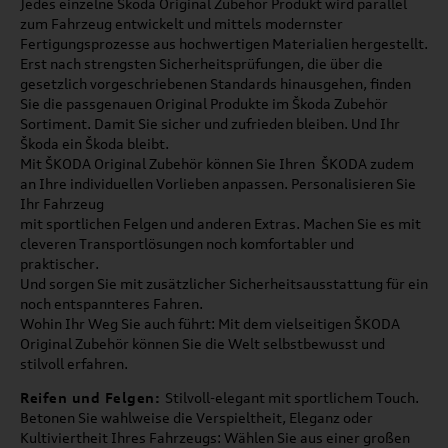
Jedes einzelne Škoda Original Zubehör Produkt wird parallel
zum Fahrzeug entwickelt und mittels modernster
Fertigungsprozesse aus hochwertigen Materialien hergestellt.
Erst nach strengsten Sicherheitsprüfungen, die über die
gesetzlich vorgeschriebenen Standards hinausgehen, finden
Sie die passgenauen Original Produkte im Škoda Zubehör
Sortiment. Damit Sie sicher und zufrieden bleiben. Und Ihr
Škoda ein Škoda bleibt.
Mit ŠKODA Original Zubehör können Sie Ihren ŠKODA zudem
an Ihre individuellen Vorlieben anpassen. Personalisieren Sie
Ihr Fahrzeug
mit sportlichen Felgen und anderen Extras. Machen Sie es mit
cleveren Transportlösungen noch komfortabler und
praktischer.
Und sorgen Sie mit zusätzlicher Sicherheitsausstattung für ein
noch entspannteres Fahren.
Wohin Ihr Weg Sie auch führt: Mit dem vielseitigen ŠKODA
Original Zubehör können Sie die Welt selbstbewusst und
stilvoll erfahren.
Reifen und Felgen:
Stilvoll-elegant mit sportlichem Touch.
Betonen Sie wahlweise die Verspieltheit, Eleganz oder
Kultiviertheit Ihres Fahrzeugs: Wählen Sie aus einer großen