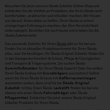
Besuchen Sie jetzt unseren Skoda Zubehör Online-Shop und
entdecken Sie die Vielfalt an Produkten, die Ihren Skoda noch
komfortabler, praktischer und stilvoller machen. Wir freuen
uns darauf, Ihnen dabei zu helfen, Ihren Skoda zu einem
einzigartigen Fahrzeug zu machen, das Ihre Persönlichkeit
widerspiegelt. Bestellen Sie noch heute und erleben Sie die
Skoda Zubehörwelt!
Das passende Zubehör für Ihren
Škoda
gibt es Sie bei uns.
Finden Sie im aktuellen Produktsortiment für Ihren Škoda
alles, was Sie benötigen. Ihr Škoda Original Zubehör finden Sie
in den Kategorien Komfort & Schutz, Pflege & Flüssigkeiten
und Transport & Trägersysteme. Sie suchen Škoda
Gummifußmatten
für Ihren Škoda Superb? Oder Sie wollen
Ihren Škoda Kodiaq mit
Grundträgern
ausstatten? Selbst
wenn Sie Ihren Škoda Octavia mit
Kofferraumeinlagen
ausstatten wollen, dann sind Sie bei
Škoda Original
Zubehör
richtig. Einen Škoda
Lackstift
finden Sie bei uns
ebenso wie einen Škoda
Fahrradträger
oder Škoda
Pflegemittel
. Entdecken Sie jetzt unsere Škoda Original
Zubehör Produkte für Ihren Škoda.