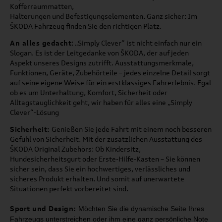
Kofferraummatten,
Halterungen und Befestigungselementen. Ganz sicher: Im
ŠKODA Fahrzeug finden Sie den richtigen Platz.
An alles gedacht
: „Simply Clever“ ist nicht einfach nur ein
Slogan. Es ist der Leitgedanke von ŠKODA, der auf jeden
Aspekt unseres Designs zutrifft. Ausstattungsmerkmale,
Funktionen, Geräte, Zubehörteile – jedes einzelne Detail sorgt
auf seine eigene Weise für ein erstklassiges Fahrerlebnis. Egal
ob es um Unterhaltung, Komfort, Sicherheit oder
Alltagstauglichkeit geht, wir haben für alles eine „Simply
Clever“-Lösung
Sicherheit:
Genießen Sie jede Fahrt mit einem noch besseren
Gefühl von Sicherheit. Mit der zusätzlichen Ausstattung des
ŠKODA Original Zubehörs: Ob Kindersitz,
Hundesicherheitsgurt oder Erste-Hilfe-Kasten – Sie können
sicher sein, dass Sie ein hochwertiges, verlässliches und
sicheres Produkt erhalten. Und somit auf unerwartete
Situationen perfekt vorbereitet sind.
Sport und Design:
Möchten Sie die dynamische Seite Ihres
Fahrzeugs unterstreichen oder ihm
eine ganz persönliche Note