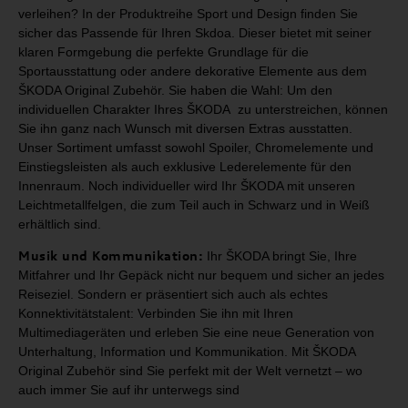
verleihen? In der Produktreihe Sport und Design
finden Sie
sicher das Passende für Ihren Skdoa. Dieser bietet mit seiner
klaren Formgebung die perfekte Grundlage für die
Sportausstattung oder
andere dekorative Elemente aus dem
ŠKODA Original Zubehör.
Sie haben die Wahl: Um den
individuellen Charakter Ihres ŠKODA zu unterstreichen,
können
Sie ihn ganz nach Wunsch mit diversen Extras ausstatten.
Unser Sortiment umfasst
sowohl Spoiler, Chromelemente und
Einstiegsleisten als auch exklusive Lederelemente für
den
Innenraum. Noch individueller wird Ihr ŠKODA mit unseren
Leichtmetallfelgen, die zum
Teil auch in Schwarz und in Weiß
erhältlich sind.
Musik und Kommunikation:
Ihr
ŠKODA bringt Sie, Ihre
Mitfahrer und Ihr Gepäck nicht nur
bequem und sicher an jedes
Reiseziel. Sondern er präsentiert sich auch als
echtes
Konnektivitätstalent: Verbinden Sie ihn mit Ihren
Multimediageräten
und erleben Sie eine neue Generation von
Unterhaltung, Information und
Kommunikation. Mit ŠKODA
Original Zubehör sind Sie perfekt mit der Welt
vernetzt – wo
auch immer Sie auf ihr unterwegs sind