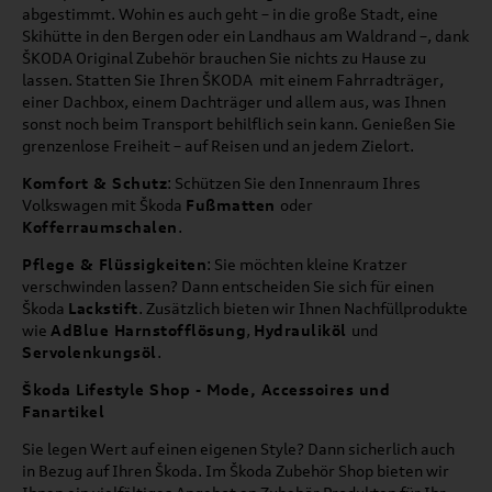
abgestimmt. Wohin es auch geht – in die große Stadt, eine
Skihütte in den Bergen oder ein Landhaus am Waldrand –, dank
ŠKODA Original Zubehör brauchen Sie nichts zu Hause zu
lassen. Statten Sie Ihren ŠKODA mit einem Fahrradträger,
einer Dachbox, einem Dachträger und allem aus, was Ihnen
sonst noch beim Transport behilflich sein kann. Genießen Sie
grenzenlose Freiheit – auf Reisen und an jedem Zielort.
Komfort & Schutz
: Schützen Sie den Innenraum Ihres
Volkswagen mit Škoda
Fußmatten
oder
Kofferraumschalen
.
Pflege & Flüssigkeiten
: Sie möchten kleine Kratzer
verschwinden lassen? Dann entscheiden Sie sich für einen
Škoda
Lackstift
. Zusätzlich bieten wir Ihnen Nachfüllprodukte
wie
AdBlue Harnstofflösung
,
Hydrauliköl
und
Servolenkungsöl
.
Škoda Lifestyle Shop - Mode, Accessoires und
Fanartikel
Sie legen Wert auf einen eigenen Style? Dann sicherlich auch
in Bezug auf Ihren Škoda. Im Škoda Zubehör Shop bieten wir