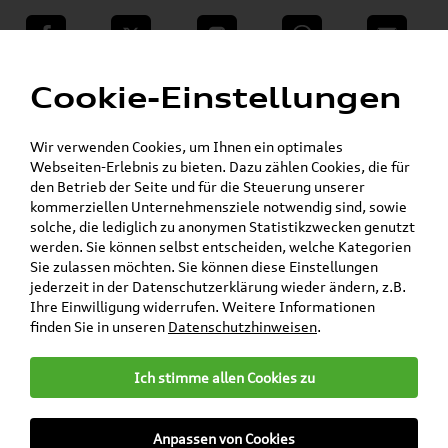
teilen
Twitter
Instagram
WhatsApp
E-Mail
Menü
Cookie-Einstellungen
Wir verwenden Cookies, um Ihnen ein optimales
Skoda Shop - Skoda Originalteile und Zubehör
»
»
Webseiten-Erlebnis zu bieten. Dazu zählen Cookies, die für
SKODA Original Teile
Wischerblätter
den Betrieb der Seite und für die Steuerung unserer
»
»
Octavia
kommerziellen Unternehmensziele notwendig sind, sowie
Original Skoda Octavia (4) Aero Wischerblätter
solche, die lediglich zu anonymen Statistikzwecken genutzt
/ Scheibenwischer Satz Vorne 5E4998001
werden. Sie können selbst entscheiden, welche Kategorien
Sie zulassen möchten. Sie können diese Einstellungen
Original Skoda Octavia (4)
jederzeit in der Datenschutzerklärung wieder ändern, z.B.
Ihre Einwilligung widerrufen. Weitere Informationen
Aero Wischerblätter /
finden Sie in unseren
Datenschutzhinweisen
.
Scheibenwischer Satz Vorne
5E4998001
Ich stimme allen Cookies zu
Anpassen von Cookies