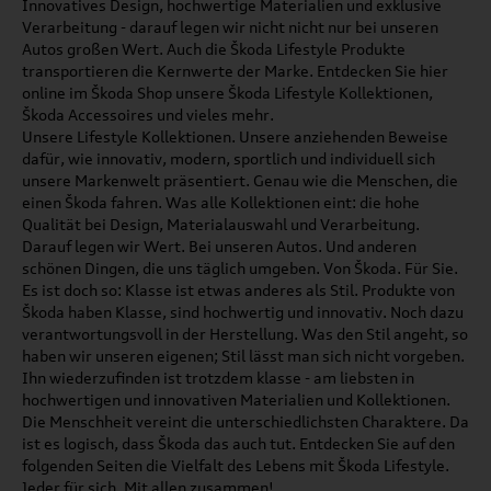
Innovatives Design, hochwertige Materialien und exklusive
Verarbeitung - darauf legen wir nicht nicht nur bei unseren
Autos großen Wert. Auch die Škoda Lifestyle Produkte
transportieren die Kernwerte der Marke. Entdecken Sie hier
online im Škoda Shop unsere Škoda Lifestyle Kollektionen,
Škoda Accessoires und vieles mehr.
Unsere Lifestyle Kollektionen. Unsere anziehenden Beweise
dafür, wie innovativ, modern, sportlich und individuell sich
unsere Markenwelt präsentiert. Genau wie die Menschen, die
einen Škoda fahren. Was alle Kollektionen eint: die hohe
Qualität bei Design, Materialauswahl und Verarbeitung.
Darauf legen wir Wert. Bei unseren Autos. Und anderen
schönen Dingen, die uns täglich umgeben. Von Škoda. Für Sie.
Es ist doch so: Klasse ist etwas anderes als Stil. Produkte von
Škoda haben Klasse, sind hochwertig und innovativ. Noch dazu
verantwortungsvoll in der Herstellung. Was den Stil angeht, so
haben wir unseren eigenen; Stil lässt man sich nicht vorgeben.
Ihn wiederzufinden ist trotzdem klasse - am liebsten in
hochwertigen und innovativen Materialien und Kollektionen.
Die Menschheit vereint die unterschiedlichsten Charaktere. Da
ist es logisch, dass Škoda das auch tut. Entdecken Sie auf den
folgenden Seiten die Vielfalt des Lebens mit Škoda Lifestyle.
Jeder für sich. Mit allen zusammen!