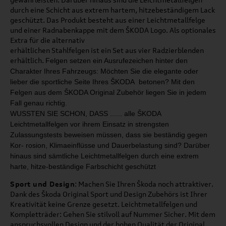
durch eine Schicht aus extrem hartem, hitzebeständigem Lack
geschützt. Das Produkt besteht aus einer Leichtmetallfelge
und einer Radnabenkappe mit dem ŠKODA Logo. Als optionales
Extra für die alternativ
erhältlichen Stahlfelgen ist ein Set aus vier Radzierblenden
erhältlich.
Felgen setzen ein Ausrufezeichen hinter den
Charakter
Ihres Fahrzeugs: Möchten Sie die elegante oder
lieber
die sportliche Seite Ihres ŠKODA betonen?
Mit den
Felgen aus dem ŠKODA Original Zubehör liegen
Sie in jedem
Fall genau richtig.
WUSSTEN SIE SCHON, DASS ...
... alle ŠKODA
Leichtmetallfelgen
vor ihrem Einsatz in strengsten
Zulassungstests beweisen müs
sen,
dass sie beständig gegen
Kor
-
rosion, Klimaeinflüsse und Dauer­
belastung sind? Darüber
hinaus
sind sämtliche Leichtmetallfelgen
durch eine extrem
harte, hitze
-
beständige Farbschicht geschützt
Sport und Design
: Machen Sie Ihren Škoda noch attraktiver.
Dank des Škoda Original Sport und Design Zubehörs ist Ihrer
Kreativität keine Grenze gesetzt. Leichtmetallfelgen und
Kompletträder: Gehen Sie stilvoll auf Nummer Sicher. Mit dem
anspruchsvollen Design und der hohen Qualität der Original