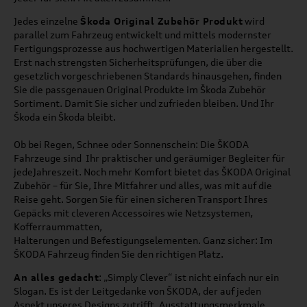
Jedes einzelne
Škoda Original Zubehör Produkt
wird
parallel zum Fahrzeug entwickelt und mittels modernster
Fertigungsprozesse aus hochwertigen Materialien hergestellt.
Erst nach strengsten Sicherheitsprüfungen, die über die
gesetzlich vorgeschriebenen Standards hinausgehen, finden
Sie die passgenauen Original Produkte im
Škoda Zubehör
Sortiment. Damit Sie sicher und zufrieden bleiben. Und Ihr
Škoda
ein
Škoda
bleibt.
Ob bei Regen, Schnee oder Sonnenschein: Die ŠKODA
Fahrzeuge sind Ihr praktischer und geräumiger Begleiter für
jedeJahreszeit. Noch mehr Komfort bietet das ŠKODA Original
Zubehör – für Sie, Ihre Mitfahrer und alles, was mit auf die
Reise geht. Sorgen Sie für einen sicheren Transport Ihres
Gepäcks mit cleveren Accessoires wie Netzsystemen,
Kofferraummatten,
Halterungen und Befestigungselementen. Ganz sicher: Im
ŠKODA Fahrzeug finden Sie den richtigen Platz.
An alles gedacht
: „Simply Clever“ ist nicht einfach nur ein
Slogan. Es ist der Leitgedanke von ŠKODA, der auf jeden
Aspekt unseres Designs zutrifft. Ausstattungsmerkmale,