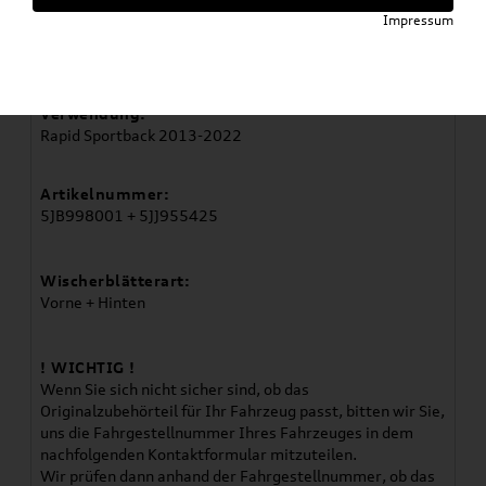
Impressum
Artikelbeschreibung
Verwendung:
Rapid Sportback 2013-2022
Artikelnummer:
5JB998001 + 5JJ955425
Wischerblätterart:
Vorne + Hinten
! WICHTIG !
Wenn Sie sich nicht sicher sind, ob das
Originalzubehörteil für Ihr Fahrzeug passt, bitten wir Sie,
uns die Fahrgestellnummer Ihres Fahrzeuges in dem
nachfolgenden Kontaktformular mitzuteilen.
Wir prüfen dann anhand der Fahrgestellnummer, ob das