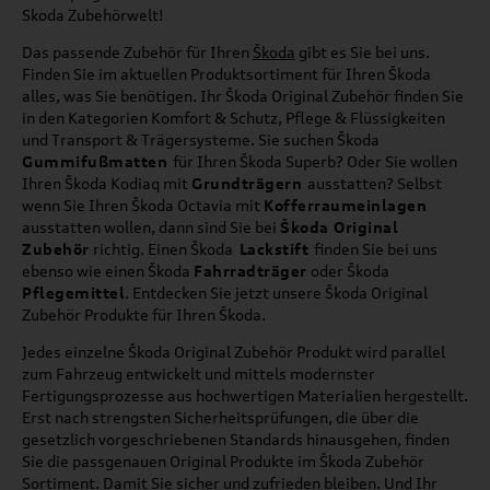
Skoda Zubehörwelt!
Das passende Zubehör für Ihren
Škoda
gibt es Sie bei uns.
Finden Sie im aktuellen Produktsortiment für Ihren Škoda
alles, was Sie benötigen. Ihr Škoda Original Zubehör finden Sie
in den Kategorien Komfort & Schutz, Pflege & Flüssigkeiten
und Transport & Trägersysteme. Sie suchen Škoda
Gummifußmatten
für Ihren Škoda Superb? Oder Sie wollen
Ihren Škoda Kodiaq mit
Grundträgern
ausstatten? Selbst
wenn Sie Ihren Škoda Octavia mit
Kofferraumeinlagen
ausstatten wollen, dann sind Sie bei
Škoda Original
Zubehör
richtig. Einen Škoda
Lackstift
finden Sie bei uns
ebenso wie einen Škoda
Fahrradträger
oder Škoda
Pflegemittel
. Entdecken Sie jetzt unsere Škoda Original
Zubehör Produkte für Ihren Škoda.
Jedes einzelne Škoda Original Zubehör Produkt wird parallel
zum Fahrzeug entwickelt und mittels modernster
Fertigungsprozesse aus hochwertigen Materialien hergestellt.
Erst nach strengsten Sicherheitsprüfungen, die über die
gesetzlich vorgeschriebenen Standards hinausgehen, finden
Sie die passgenauen Original Produkte im Škoda Zubehör
Sortiment. Damit Sie sicher und zufrieden bleiben. Und Ihr