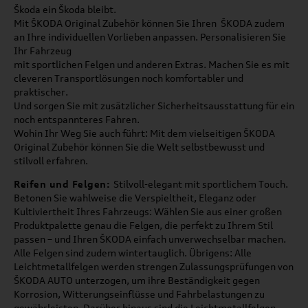
Škoda ein Škoda bleibt.
Mit ŠKODA Original Zubehör können Sie Ihren ŠKODA zudem
an Ihre individuellen Vorlieben anpassen. Personalisieren Sie
Ihr Fahrzeug
mit sportlichen Felgen und anderen Extras. Machen Sie es mit
cleveren Transportlösungen noch komfortabler und
praktischer.
Und sorgen Sie mit zusätzlicher Sicherheitsausstattung für ein
noch entspannteres Fahren.
Wohin Ihr Weg Sie auch führt: Mit dem vielseitigen ŠKODA
Original Zubehör können Sie die Welt selbstbewusst und
stilvoll erfahren.
Reifen und Felgen:
Stilvoll-elegant mit sportlichem Touch.
Betonen Sie wahlweise die Verspieltheit, Eleganz oder
Kultiviertheit Ihres Fahrzeugs: Wählen Sie aus einer großen
Produktpalette genau die Felgen, die perfekt zu Ihrem Stil
passen – und Ihren ŠKODA einfach unverwechselbar machen.
Alle Felgen sind zudem wintertauglich. Übrigens: Alle
Leichtmetallfelgen werden strengen Zulassungsprüfungen von
ŠKODA AUTO unterzogen, um ihre Beständigkeit gegen
Korrosion, Witterungseinflüsse und Fahrbelastungen zu
gewährleisten. Darüber hinaus sind die Leichtmetallfelgen