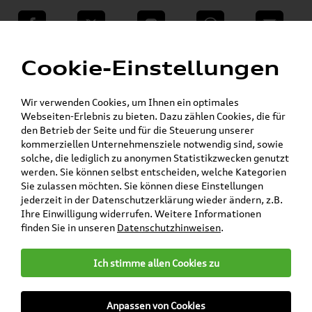
teilen
Twitter
Instagram
WhatsApp
E-Mail
Menü
Cookie-Einstellungen
Wir verwenden Cookies, um Ihnen ein optimales
Skoda Shop - Skoda Originalteile und Zubehör
»
»
Webseiten-Erlebnis zu bieten. Dazu zählen Cookies, die für
SKODA Original Teile
Wischerblätter
den Betrieb der Seite und für die Steuerung unserer
»
»
Rapid
kommerziellen Unternehmensziele notwendig sind, sowie
Original Skoda Rapid (Sportback)
solche, die lediglich zu anonymen Statistikzwecken genutzt
Wischerblätter / Scheibenwischer Satz Vorne +
werden. Sie können selbst entscheiden, welche Kategorien
Hinten 5JB998001 + 5JJ955425
Sie zulassen möchten. Sie können diese Einstellungen
jederzeit in der Datenschutzerklärung wieder ändern, z.B.
Original Skoda Rapid
Ihre Einwilligung widerrufen. Weitere Informationen
finden Sie in unseren
Datenschutzhinweisen
.
(Sportback) Wischerblätter /
Scheibenwischer Satz Vorne
Ich stimme allen Cookies zu
+ Hinten 5JB998001 +
5JJ955425
Anpassen von Cookies