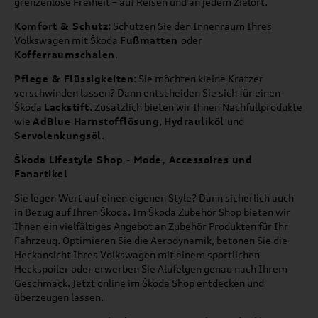
grenzenlose Freiheit – auf Reisen und an jedem Zielort.
Komfort & Schutz
: Schützen Sie den Innenraum Ihres
Volkswagen mit Škoda
Fußmatten
oder
Kofferraumschalen
.
Pflege & Flüssigkeiten
: Sie möchten kleine Kratzer
verschwinden lassen? Dann entscheiden Sie sich für einen
Škoda
Lackstift
. Zusätzlich bieten wir Ihnen Nachfüllprodukte
wie
AdBlue Harnstofflösung
,
Hydrauliköl
und
Servolenkungsöl
.
Škoda Lifestyle Shop - Mode, Accessoires und
Fanartikel
Sie legen Wert auf einen eigenen Style? Dann sicherlich auch
in Bezug auf Ihren Škoda. Im Škoda Zubehör Shop bieten wir
Ihnen ein vielfältiges Angebot an Zubehör Produkten für Ihr
Fahrzeug. Optimieren Sie die Aerodynamik, betonen Sie die
Heckansicht Ihres Volkswagen mit einem sportlichen
Heckspoiler oder erwerben Sie Alufelgen genau nach Ihrem
Geschmack. Jetzt online im Škoda Shop entdecken und
überzeugen lassen.