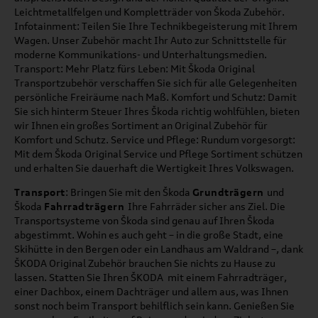
Leichtmetallfelgen und Kompletträder von Škoda Zubehör.
Infotainment: Teilen Sie Ihre Technikbegeisterung mit Ihrem
Wagen. Unser Zubehör macht Ihr Auto zur Schnittstelle für
moderne Kommunikations- und Unterhaltungsmedien.
Transport: Mehr Platz fürs Leben: Mit Škoda Original
Transportzubehör verschaffen Sie sich für alle Gelegenheiten
persönliche Freiräume nach Maß. Komfort und Schutz: Damit
Sie sich hinterm Steuer Ihres Škoda richtig wohlfühlen, bieten
wir Ihnen ein großes Sortiment an Original Zubehör für
Komfort und Schutz. Service und Pflege: Rundum vorgesorgt:
Mit dem Škoda Original Service und Pflege Sortiment schützen
und erhalten Sie dauerhaft die Wertigkeit Ihres Volkswagen.
Transport
: Bringen Sie mit den Škoda
Grundträgern
und
Škoda
Fahrradträgern
Ihre Fahrräder sicher ans Ziel. Die
Transportsysteme von Škoda sind genau auf Ihren Škoda
abgestimmt. Wohin es auch geht – in die große Stadt, eine
Skihütte in den Bergen oder ein Landhaus am Waldrand –, dank
ŠKODA Original Zubehör brauchen Sie nichts zu Hause zu
lassen. Statten Sie Ihren ŠKODA mit einem Fahrradträger,
einer Dachbox, einem Dachträger und allem aus, was Ihnen
sonst noch beim Transport behilflich sein kann. Genießen Sie