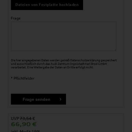
Dateien von Festplatte hochladen
Frage
Die hier eingegebenen Daten werden gemäß
Datenschutzerklärung
gespeichert
und ausschließlich durch das Audi Zentrum Ingolstadt Karl Brod GmbH
verarbeitet. Eine Weitergabe der Daten an Dritte erfolgt nicht.
* Pflichtfelder
UVP
73,54
€
66,90
€
inkl. MwSt 19%