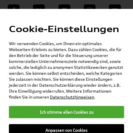
teilen
Twitter
Instagram
WhatsApp
E-Mail
Menü
Cookie-Einstellungen
Skoda Shop - Skoda Originalteile und Zubehör
»
»
»
SKODA Zubehör
Komfort & Schutz
»
Fußmatten
Kamiq
Wir verwenden Cookies, um Ihnen ein optimales
Webseiten-Erlebnis zu bieten. Dazu zählen Cookies, die für
Mein Kundenkonto
Warenkorb
den Betrieb der Seite und für die Steuerung unserer
kommerziellen Unternehmensziele notwendig sind, sowie
solche, die lediglich zu anonymen Statistikzwecken genutzt
Artikel für ihr Modell
werden. Sie können selbst entscheiden, welche Kategorien
Sie zulassen möchten. Sie können diese Einstellungen
Marke wählen
jederzeit in der Datenschutzerklärung wieder ändern, z.B.
Ihre Einwilligung widerrufen. Weitere Informationen
Modell wählen
finden Sie in unseren
Datenschutzhinweisen
.
Karosserieform wählen
Ich stimme allen Cookies zu
Anpassen von Cookies