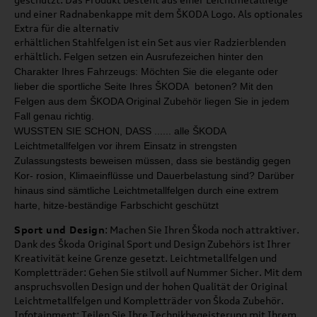
und einer Radnabenkappe mit dem ŠKODA Logo. Als optionales
Extra für die alternativ
erhältlichen Stahlfelgen ist ein Set aus vier Radzierblenden
erhältlich.
Felgen setzen ein Ausrufezeichen hinter den
Charakter
Ihres Fahrzeugs: Möchten Sie die elegante oder
lieber
die sportliche Seite Ihres ŠKODA betonen?
Mit den
Felgen aus dem ŠKODA Original Zubehör liegen
Sie in jedem
Fall genau richtig.
WUSSTEN SIE SCHON, DASS ...
... alle ŠKODA
Leichtmetallfelgen
vor ihrem Einsatz in strengsten
Zulassungstests beweisen müs
sen,
dass sie beständig gegen
Kor
-
rosion, Klimaeinflüsse und Dauer­
belastung sind? Darüber
hinaus
sind sämtliche Leichtmetallfelgen
durch eine extrem
harte, hitze
-
beständige Farbschicht geschützt
Sport und Design
: Machen Sie Ihren Škoda noch attraktiver.
Dank des Škoda Original Sport und Design Zubehörs ist Ihrer
Kreativität keine Grenze gesetzt. Leichtmetallfelgen und
Kompletträder: Gehen Sie stilvoll auf Nummer Sicher. Mit dem
anspruchsvollen Design und der hohen Qualität der Original
Leichtmetallfelgen und Kompletträder von Škoda Zubehör.
Infotainment: Teilen Sie Ihre Technikbegeisterung mit Ihrem