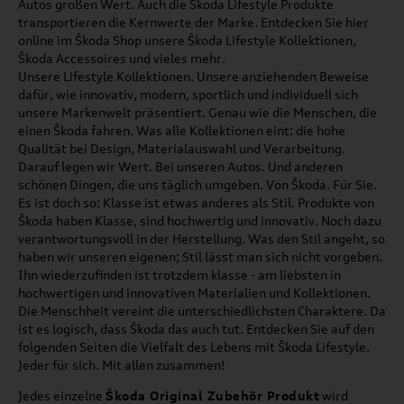
Autos großen Wert. Auch die Škoda Lifestyle Produkte
transportieren die Kernwerte der Marke. Entdecken Sie hier
online im Škoda Shop unsere Škoda Lifestyle Kollektionen,
Škoda Accessoires und vieles mehr.
Unsere Lifestyle Kollektionen. Unsere anziehenden Beweise
dafür, wie innovativ, modern, sportlich und individuell sich
unsere Markenwelt präsentiert. Genau wie die Menschen, die
einen Škoda fahren. Was alle Kollektionen eint: die hohe
Qualität bei Design, Materialauswahl und Verarbeitung.
Darauf legen wir Wert. Bei unseren Autos. Und anderen
schönen Dingen, die uns täglich umgeben. Von Škoda. Für Sie.
Es ist doch so: Klasse ist etwas anderes als Stil. Produkte von
Škoda haben Klasse, sind hochwertig und innovativ. Noch dazu
verantwortungsvoll in der Herstellung. Was den Stil angeht, so
haben wir unseren eigenen; Stil lässt man sich nicht vorgeben.
Ihn wiederzufinden ist trotzdem klasse - am liebsten in
hochwertigen und innovativen Materialien und Kollektionen.
Die Menschheit vereint die unterschiedlichsten Charaktere. Da
ist es logisch, dass Škoda das auch tut. Entdecken Sie auf den
folgenden Seiten die Vielfalt des Lebens mit Škoda Lifestyle.
Jeder für sich. Mit allen zusammen!
Jedes einzelne
Škoda Original Zubehör Produkt
wird