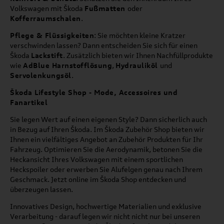
Volkswagen mit Škoda
Fußmatten
oder
Kofferraumschalen
.
Pflege & Flüssigkeiten
: Sie möchten kleine Kratzer
verschwinden lassen? Dann entscheiden Sie sich für einen
Škoda
Lackstift
. Zusätzlich bieten wir Ihnen Nachfüllprodukte
wie
AdBlue Harnstofflösung
,
Hydrauliköl
und
Servolenkungsöl
.
Škoda Lifestyle Shop - Mode, Accessoires und
Fanartikel
Sie legen Wert auf einen eigenen Style? Dann sicherlich auch
in Bezug auf Ihren Škoda. Im Škoda Zubehör Shop bieten wir
Ihnen ein vielfältiges Angebot an Zubehör Produkten für Ihr
Fahrzeug. Optimieren Sie die Aerodynamik, betonen Sie die
Heckansicht Ihres Volkswagen mit einem sportlichen
Heckspoiler oder erwerben Sie Alufelgen genau nach Ihrem
Geschmack. Jetzt online im Škoda Shop entdecken und
überzeugen lassen.
Innovatives Design, hochwertige Materialien und exklusive
Verarbeitung - darauf legen wir nicht nicht nur bei unseren