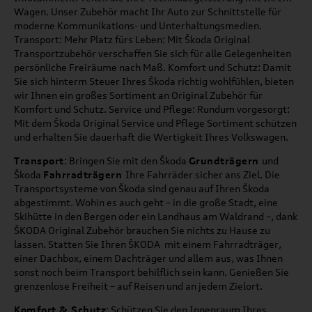
Wagen. Unser Zubehör macht Ihr Auto zur Schnittstelle für
moderne Kommunikations- und Unterhaltungsmedien.
Transport: Mehr Platz fürs Leben: Mit Škoda Original
Transportzubehör verschaffen Sie sich für alle Gelegenheiten
persönliche Freiräume nach Maß. Komfort und Schutz: Damit
Sie sich hinterm Steuer Ihres Škoda richtig wohlfühlen, bieten
wir Ihnen ein großes Sortiment an Original Zubehör für
Komfort und Schutz. Service und Pflege: Rundum vorgesorgt:
Mit dem Škoda Original Service und Pflege Sortiment schützen
und erhalten Sie dauerhaft die Wertigkeit Ihres Volkswagen.
Transport
: Bringen Sie mit den Škoda
Grundträgern
und
Škoda
Fahrradträgern
Ihre Fahrräder sicher ans Ziel. Die
Transportsysteme von Škoda sind genau auf Ihren Škoda
abgestimmt. Wohin es auch geht – in die große Stadt, eine
Skihütte in den Bergen oder ein Landhaus am Waldrand –, dank
ŠKODA Original Zubehör brauchen Sie nichts zu Hause zu
lassen. Statten Sie Ihren ŠKODA mit einem Fahrradträger,
einer Dachbox, einem Dachträger und allem aus, was Ihnen
sonst noch beim Transport behilflich sein kann. Genießen Sie
grenzenlose Freiheit – auf Reisen und an jedem Zielort.
Komfort & Schutz
: Schützen Sie den Innenraum Ihres