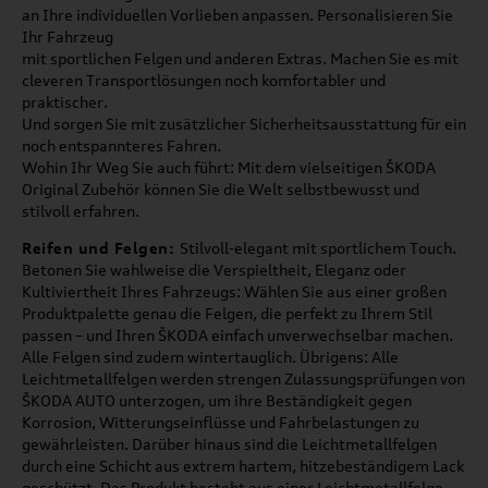
an Ihre individuellen Vorlieben anpassen. Personalisieren Sie
Ihr Fahrzeug
mit sportlichen Felgen und anderen Extras. Machen Sie es mit
cleveren Transportlösungen noch komfortabler und
praktischer.
Und sorgen Sie mit zusätzlicher Sicherheitsausstattung für ein
noch entspannteres Fahren.
Wohin Ihr Weg Sie auch führt: Mit dem vielseitigen ŠKODA
Original Zubehör können Sie die Welt selbstbewusst und
stilvoll erfahren.
Reifen und Felgen:
Stilvoll-elegant mit sportlichem Touch.
Betonen Sie wahlweise die Verspieltheit, Eleganz oder
Kultiviertheit Ihres Fahrzeugs: Wählen Sie aus einer großen
Produktpalette genau die Felgen, die perfekt zu Ihrem Stil
passen – und Ihren ŠKODA einfach unverwechselbar machen.
Alle Felgen sind zudem wintertauglich. Übrigens: Alle
Leichtmetallfelgen werden strengen Zulassungsprüfungen von
ŠKODA AUTO unterzogen, um ihre Beständigkeit gegen
Korrosion, Witterungseinflüsse und Fahrbelastungen zu
gewährleisten. Darüber hinaus sind die Leichtmetallfelgen
durch eine Schicht aus extrem hartem, hitzebeständigem Lack
geschützt. Das Produkt besteht aus einer Leichtmetallfelge