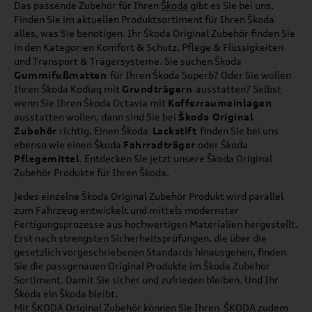
Das passende Zubehör für Ihren
Škoda
gibt es Sie bei uns.
Finden Sie im aktuellen Produktsortiment für Ihren Škoda
alles, was Sie benötigen. Ihr Škoda Original Zubehör finden Sie
in den Kategorien Komfort & Schutz, Pflege & Flüssigkeiten
und Transport & Trägersysteme. Sie suchen Škoda
Gummifußmatten
für Ihren Škoda Superb? Oder Sie wollen
Ihren Škoda Kodiaq mit
Grundträgern
ausstatten? Selbst
wenn Sie Ihren Škoda Octavia mit
Kofferraumeinlagen
ausstatten wollen, dann sind Sie bei
Škoda Original
Zubehör
richtig. Einen Škoda
Lackstift
finden Sie bei uns
ebenso wie einen Škoda
Fahrradträger
oder Škoda
Pflegemittel
. Entdecken Sie jetzt unsere Škoda Original
Zubehör Produkte für Ihren Škoda.
Jedes einzelne Škoda Original Zubehör Produkt wird parallel
zum Fahrzeug entwickelt und mittels modernster
Fertigungsprozesse aus hochwertigen Materialien hergestellt.
Erst nach strengsten Sicherheitsprüfungen, die über die
gesetzlich vorgeschriebenen Standards hinausgehen, finden
Sie die passgenauen Original Produkte im Škoda Zubehör
Sortiment. Damit Sie sicher und zufrieden bleiben. Und Ihr
Škoda ein Škoda bleibt.
Mit ŠKODA Original Zubehör können Sie Ihren ŠKODA zudem