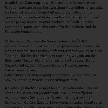
parallel zum Fahrzeug entwickelt und mittels modernster
Fertigungsprozesse aus hochwertigen Materialien hergestellt.
Erst nach strengsten Sicherheitsprüfungen, die über die
gesetzlich vorgeschriebenen Standards hinausgehen, finden
Sie die passgenauen Original Produkte im
Škoda Zubehör
Sortiment. Damit Sie sicher und zufrieden bleiben. Und Ihr
Škoda
ein
Škoda
bleibt.
Ob bei Regen, Schnee oder Sonnenschein: Die ŠKODA
Fahrzeuge sind Ihr praktischer und geräumiger Begleiter für
jedeJahreszeit. Noch mehr Komfort bietet das ŠKODA Original
Zubehör – für Sie, Ihre Mitfahrer und alles, was mit auf die
Reise geht. Sorgen Sie für einen sicheren Transport Ihres
Gepäcks mit cleveren Accessoires wie Netzsystemen,
Kofferraummatten,
Halterungen und Befestigungselementen. Ganz sicher: Im
ŠKODA Fahrzeug finden Sie den richtigen Platz.
An alles gedacht
: „Simply Clever“ ist nicht einfach nur ein
Slogan. Es ist der Leitgedanke von ŠKODA, der auf jeden
Aspekt unseres Designs zutrifft. Ausstattungsmerkmale,
Funktionen, Geräte, Zubehörteile – jedes einzelne Detail sorgt
auf seine eigene Weise für ein erstklassiges Fahrerlebnis. Egal