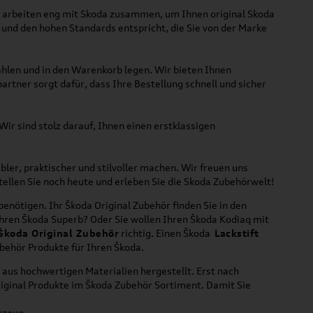
ir arbeiten eng mit Skoda zusammen, um Ihnen original Skoda
 und den hohen Standards entspricht, die Sie von der Marke
ählen und in den Warenkorb legen. Wir bieten Ihnen
tner sorgt dafür, dass Ihre Bestellung schnell und sicher
ir sind stolz darauf, Ihnen einen erstklassigen
ler, praktischer und stilvoller machen. Wir freuen uns
tellen Sie noch heute und erleben Sie die Skoda Zubehörwelt!
 benötigen. Ihr Škoda Original Zubehör finden Sie in den
Ihren Škoda Superb? Oder Sie wollen Ihren Škoda Kodiaq mit
Škoda Original Zubehör
richtig. Einen Škoda
Lackstift
ubehör Produkte für Ihren Škoda.
aus hochwertigen Materialien hergestellt. Erst nach
riginal Produkte im Škoda Zubehör Sortiment. Damit Sie
hrzeug