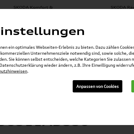
SKODA Komfort &
SKODA Räd
SKODA Zubehör
Schutz
Fe
e
% Sale
Mystery Boxen
Nachrüstlösungen
Elektr
instellungen
lboxen
Lackierungen
en ein optimales Webseiten-Erlebnis zu bieten. Dazu zählen Cookies,
r kommerziellen Unternehmensziele notwendig sind, sowie solche, die
en. Sie können selbst entscheiden, welche Kategorien Sie zulassen 
E-Mail
r Datenschutzerklärung wieder ändern, z.B. Ihre Einwilligung widerru
hutzhinweisen
.
»
»
Anpassen von Cookies
r
Volkswagen Produkte
Pflege, Flüssigkeiten
nkelblau, nachfüllbar 000096311AD530
ayreiniger, 2-in1, D
0096311AD530