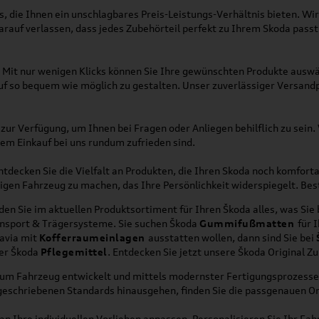
s, die Ihnen ein unschlagbares Preis-Leistungs-Verhältnis bieten. W
arauf verlassen, dass jedes Zubehörteil perfekt zu Ihrem Skoda passt
r. Mit nur wenigen Klicks können Sie Ihre gewünschten Produkte ausw
 so bequem wie möglich zu gestalten. Unser zuverlässiger Versandpar
r Verfügung, um Ihnen bei Fragen oder Anliegen behilflich zu sein. W
rem Einkauf bei uns rundum zufrieden sind.
decken Sie die Vielfalt an Produkten, die Ihren Skoda noch komfortab
tigen Fahrzeug zu machen, das Ihre Persönlichkeit widerspiegelt. Bes
nden Sie im aktuellen Produktsortiment für Ihren Škoda alles, was Sie
ansport & Trägersysteme. Sie suchen Škoda
Gummifußmatten
für 
tavia mit
Kofferraumeinlagen
ausstatten wollen, dann sind Sie bei
er Škoda
Pflegemittel
. Entdecken Sie jetzt unsere Škoda Original Z
 zum Fahrzeug entwickelt und mittels modernster Fertigungsprozesse 
rgeschriebenen Standards hinausgehen, finden Sie die passgenauen O
 Ihre individuellen Vorlieben anpassen. Personalisieren Sie Ihr Fa