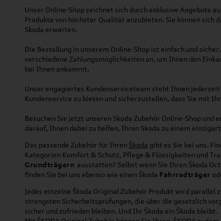
Unser Online-Shop zeichnet sich durch exklusive Angebote au
Produkte von höchster Qualität anzubieten. Sie können sich d
Skoda erwarten.
Die Bestellung in unserem Online-Shop ist einfach und siche
verschiedene Zahlungsmöglichkeiten an, um Ihnen den Einkauf
bei Ihnen ankommt.
Unser engagiertes Kundenserviceteam steht Ihnen jederzeit zu
Kundenservice zu bieten und sicherzustellen, dass Sie mit Ih
Besuchen Sie jetzt unseren Skoda Zubehör Online-Shop und ent
darauf, Ihnen dabei zu helfen, Ihren Skoda zu einem einzigar
Das passende Zubehör für Ihren
Škoda
gibt es Sie bei uns. Fi
Kategorien Komfort & Schutz, Pflege & Flüssigkeiten und Tr
Grundträgern
ausstatten? Selbst wenn Sie Ihren Škoda Oc
finden Sie bei uns ebenso wie einen Škoda
Fahrradträger
od
Jedes einzelne Škoda Original Zubehör Produkt wird parallel
strengsten Sicherheitsprüfungen, die über die gesetzlich vo
sicher und zufrieden bleiben. Und Ihr Škoda ein Škoda bleibt.
Mit ŠKODA Original Zubehör können Sie Ihren ŠKODA zudem an