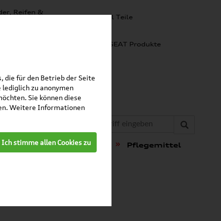
er, Reifen &
SKODA Original Teile
lgen
omobilität
Audi Produkte
SEAT Produkte
 die für den Betrieb der Seite
 lediglich zu anonymen
möchten. Sie können diese
fen. Weitere Informationen
»
Ich stimme allen Cookies zu
, Lackstifte u. Spraydosen
Pflegemittel
unkelblau,