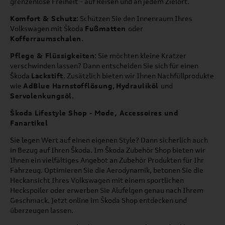
grenzenlose Freiheit – auf Reisen und an jedem Zielort.
Komfort & Schutz
: Schützen Sie den Innenraum Ihres
Volkswagen mit Škoda
Fußmatten
oder
Kofferraumschalen
.
Pflege & Flüssigkeiten
: Sie möchten kleine Kratzer
verschwinden lassen? Dann entscheiden Sie sich für einen
Škoda
Lackstift
. Zusätzlich bieten wir Ihnen Nachfüllprodukte
wie
AdBlue Harnstofflösung
,
Hydrauliköl
und
Servolenkungsöl
.
Škoda Lifestyle Shop - Mode, Accessoires und
Fanartikel
Sie legen Wert auf einen eigenen Style? Dann sicherlich auch
in Bezug auf Ihren Škoda. Im Škoda Zubehör Shop bieten wir
Ihnen ein vielfältiges Angebot an Zubehör Produkten für Ihr
Fahrzeug. Optimieren Sie die Aerodynamik, betonen Sie die
Heckansicht Ihres Volkswagen mit einem sportlichen
Heckspoiler oder erwerben Sie Alufelgen genau nach Ihrem
Geschmack. Jetzt online im Škoda Shop entdecken und
überzeugen lassen.