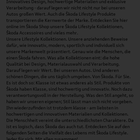
Innovatives Design, hochwertige Materialien und exklusive
Verarbeitung - darauf legen wir nicht nicht nur bei unseren
Autos großen Wert. Auch die Škoda Lifestyle Produkte
transportieren die Kernwerte der Marke. Entdecken Sie hier
online im Škoda Shop unsere Škoda Lifestyle Kollektionen,
Škoda Accessoires und vieles mehr.
Unsere Lifestyle Kollektionen. Unsere anziehenden Beweise
dafür, wie innovativ, modern, sportlich und individuell sich
unsere Markenwelt präsentiert. Genau wie die Menschen, die
einen Škoda fahren. Was alle Kollektionen eint: die hohe
Qualität bei Design, Materialauswahl und Verarbeitung.
Darauf legen wir Wert. Bei unseren Autos. Und anderen
schönen Dingen, die uns täglich umgeben. Von Škoda. Für Sie.
Es ist doch so: Klasse ist etwas anderes als Stil. Produkte von
Škoda haben Klasse, sind hochwertig und innovativ. Noch dazu
verantwortungsvoll in der Herstellung. Was den Stil angeht, so
haben wir unseren eigenen; Stil lässt man sich nicht vorgeben.
Ihn wiederzufinden ist trotzdem klasse - am liebsten in
hochwertigen und innovativen Materialien und Kollektionen.
Die Menschheit vereint die unterschiedlichsten Charaktere. Da
ist es logisch, dass Škoda das auch tut. Entdecken Sie auf den
folgenden Seiten die Vielfalt des Lebens mit Škoda Lifestyle.
Jeder für sich. Mit allen zusammen!