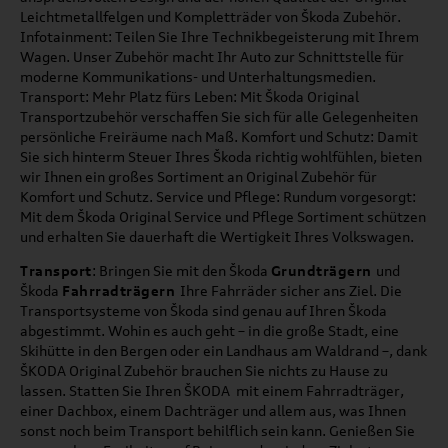
Leichtmetallfelgen und Kompletträder von Škoda Zubehör.
Infotainment: Teilen Sie Ihre Technikbegeisterung mit Ihrem
Wagen. Unser Zubehör macht Ihr Auto zur Schnittstelle für
moderne Kommunikations- und Unterhaltungsmedien.
Transport: Mehr Platz fürs Leben: Mit Škoda Original
Transportzubehör verschaffen Sie sich für alle Gelegenheiten
persönliche Freiräume nach Maß. Komfort und Schutz: Damit
Sie sich hinterm Steuer Ihres Škoda richtig wohlfühlen, bieten
wir Ihnen ein großes Sortiment an Original Zubehör für
Komfort und Schutz. Service und Pflege: Rundum vorgesorgt:
Mit dem Škoda Original Service und Pflege Sortiment schützen
und erhalten Sie dauerhaft die Wertigkeit Ihres Volkswagen.
Transport
: Bringen Sie mit den Škoda
Grundträgern
und
Škoda
Fahrradträgern
Ihre Fahrräder sicher ans Ziel. Die
Transportsysteme von Škoda sind genau auf Ihren Škoda
abgestimmt. Wohin es auch geht – in die große Stadt, eine
Skihütte in den Bergen oder ein Landhaus am Waldrand –, dank
ŠKODA Original Zubehör brauchen Sie nichts zu Hause zu
lassen. Statten Sie Ihren ŠKODA mit einem Fahrradträger,
einer Dachbox, einem Dachträger und allem aus, was Ihnen
sonst noch beim Transport behilflich sein kann. Genießen Sie