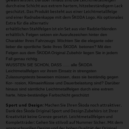
durch eine Schicht aus extrem hartem, hitzebeständigem Lack
geschützt. Das Produkt besteht aus einer Leichtmetallfelge
und einer Radnabenkappe mit dem ŠKODA Logo. Als optionales
Extra für die alternativ
erhältlichen Stahlfelgen ist ein Set aus vier Radzierblenden
erhältlich.
Felgen setzen ein Ausrufezeichen hinter den
Charakter
Ihres Fahrzeugs: Möchten Sie die elegante oder
lieber
die sportliche Seite Ihres ŠKODA betonen?
Mit den
Felgen aus dem ŠKODA Original Zubehör liegen
Sie in jedem
Fall genau richtig.
WUSSTEN SIE SCHON, DASS ...
... alle ŠKODA
Leichtmetallfelgen
vor ihrem Einsatz in strengsten
Zulassungstests beweisen müs
sen,
dass sie beständig gegen
Kor
-
rosion, Klimaeinflüsse und Dauer­
belastung sind? Darüber
hinaus
sind sämtliche Leichtmetallfelgen
durch eine extrem
harte, hitze
-
beständige Farbschicht geschützt
Sport und Design
: Machen Sie Ihren Škoda noch attraktiver.
Dank des Škoda Original Sport und Design Zubehörs ist Ihrer
Kreativität keine Grenze gesetzt. Leichtmetallfelgen und
Kompletträder: Gehen Sie stilvoll auf Nummer Sicher. Mit dem
anspruchsvollen Design und der hohen Qualität der Original