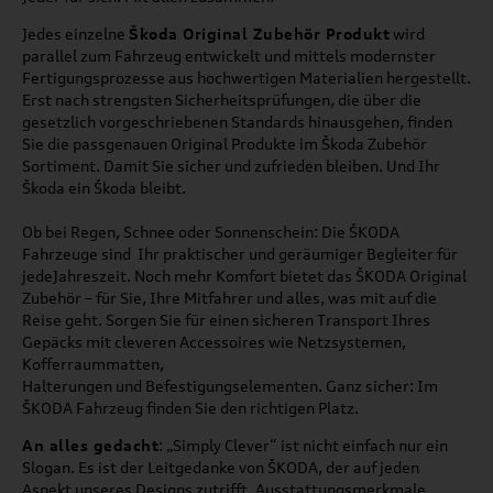
Jedes einzelne
Škoda Original Zubehör Produkt
wird
parallel zum Fahrzeug entwickelt und mittels modernster
Fertigungsprozesse aus hochwertigen Materialien hergestellt.
Erst nach strengsten Sicherheitsprüfungen, die über die
gesetzlich vorgeschriebenen Standards hinausgehen, finden
Sie die passgenauen Original Produkte im
Škoda Zubehör
Sortiment. Damit Sie sicher und zufrieden bleiben. Und Ihr
Škoda
ein
Škoda
bleibt.
Ob bei Regen, Schnee oder Sonnenschein: Die ŠKODA
Fahrzeuge sind Ihr praktischer und geräumiger Begleiter für
jedeJahreszeit. Noch mehr Komfort bietet das ŠKODA Original
Zubehör – für Sie, Ihre Mitfahrer und alles, was mit auf die
Reise geht. Sorgen Sie für einen sicheren Transport Ihres
Gepäcks mit cleveren Accessoires wie Netzsystemen,
Kofferraummatten,
Halterungen und Befestigungselementen. Ganz sicher: Im
ŠKODA Fahrzeug finden Sie den richtigen Platz.
An alles gedacht
: „Simply Clever“ ist nicht einfach nur ein
Slogan. Es ist der Leitgedanke von ŠKODA, der auf jeden
Aspekt unseres Designs zutrifft. Ausstattungsmerkmale,