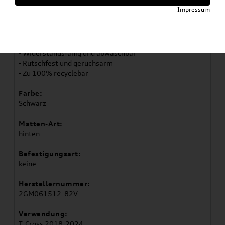
Artikelbeschreibung
Impressum
- Volkswagen Original Allwetterfußmatten
- 2er-Set für hinten
- Passgenau und langlebig
- Widerstandsfähig und abwaschbar
- Rutschfest und geruchsarm
- Zu 100% recyclebar
Farbe:
Schwarz
Matten-Art:
hinten
Befestigungsart:
keine
Herstellernummer:
2GM061512 82V
Verwendung:
T-Cross 2018-2024