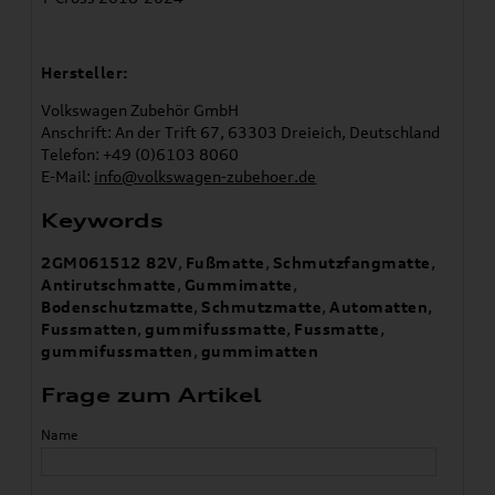
Hersteller:
Volkswagen Zubehör GmbH
Anschrift: An der Trift 67, 63303 Dreieich, Deutschland
Telefon: +49 (0)6103 8060
E-Mail:
info@volkswagen-zubehoer.de
Keywords
2GM061512 82V
,
Fußmatte
,
Schmutzfangmatte
,
Antirutschmatte
,
Gummimatte
,
Bodenschutzmatte
,
Schmutzmatte
,
Automatten
,
Fussmatten
,
gummifussmatte
,
Fussmatte
,
gummifussmatten
,
gummimatten
Frage zum Artikel
Name