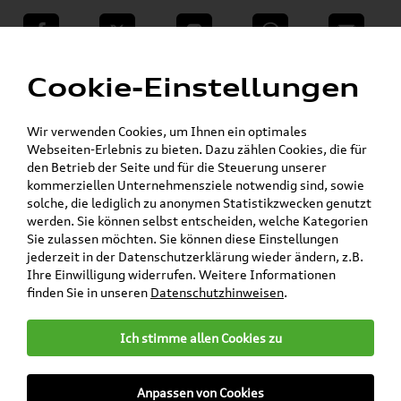
teilen
Twitter
Instagram
WhatsApp
E-Mail
Menü
Cookie-Einstellungen
Wir verwenden Cookies, um Ihnen ein optimales
Skoda Shop - Skoda Originalteile und Zubehör
»
»
Webseiten-Erlebnis zu bieten. Dazu zählen Cookies, die für
Volkswagen Produkte
den Betrieb der Seite und für die Steuerung unserer
»
»
Komfort & Schutz
Gummifußmatten
kommerziellen Unternehmensziele notwendig sind, sowie
»
T-Cross
solche, die lediglich zu anonymen Statistikzwecken genutzt
Original VW T-Cross Gummifußmatten Satz
werden. Sie können selbst entscheiden, welche Kategorien
Hinten 2GM061512 82V
Sie zulassen möchten. Sie können diese Einstellungen
jederzeit in der Datenschutzerklärung wieder ändern, z.B.
Original VW T-Cross
Ihre Einwilligung widerrufen. Weitere Informationen
finden Sie in unseren
Datenschutzhinweisen
.
Gummifußmatten Satz
Hinten 2GM061512 82V
Ich stimme allen Cookies zu
Anpassen von Cookies