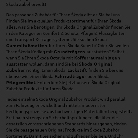
Skoda Zubehörwelt!
Das passende Zubehör für Ihren
Škoda
gibt es Sie bei uns.
Finden Sie im aktuellen Produktsortiment für Ihren Škoda
alles, was Sie benötigen. Ihr Škoda Original Zubehör finden Sie
in den Kategorien Komfort & Schutz, Pflege & Flüssigkeiten
und Transport & Trägersysteme. Sie suchen Škoda
Gummifußmatten
für Ihren Škoda Superb? Oder Sie wollen
Ihren Škoda Kodiaq mit
Grundträgern
ausstatten? Selbst
wenn Sie Ihren Škoda Octavia mit
Kofferraumeinlagen
ausstatten wollen, dann sind Sie bei
Škoda Original
Zubehör
richtig. Einen Škoda
Lackstift
finden Sie bei uns
ebenso wie einen Škoda
Fahrradträger
oder Škoda
Pflegemittel
. Entdecken Sie jetzt unsere Škoda Original
Zubehör Produkte für Ihren Škoda.
Jedes einzelne Škoda Original Zubehör Produkt wird parallel
zum Fahrzeug entwickelt und mittels modernster
Fertigungsprozesse aus hochwertigen Materialien hergestellt.
Erst nach strengsten Sicherheitsprüfungen, die über die
gesetzlich vorgeschriebenen Standards hinausgehen, finden
Sie die passgenauen Original Produkte im Škoda Zubehör
Sortiment. Damit Sie sicher und zufrieden bleiben. Und Ihr