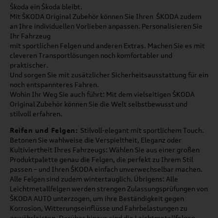
Škoda ein Škoda bleibt.
Mit ŠKODA Original Zubehör können Sie Ihren ŠKODA zudem
an Ihre individuellen Vorlieben anpassen. Personalisieren Sie
Ihr Fahrzeug
mit sportlichen Felgen und anderen Extras. Machen Sie es mit
cleveren Transportlösungen noch komfortabler und
praktischer.
Und sorgen Sie mit zusätzlicher Sicherheitsausstattung für ein
noch entspannteres Fahren.
Wohin Ihr Weg Sie auch führt: Mit dem vielseitigen ŠKODA
Original Zubehör können Sie die Welt selbstbewusst und
stilvoll erfahren.
Reifen und Felgen:
Stilvoll-elegant mit sportlichem Touch.
Betonen Sie wahlweise die Verspieltheit, Eleganz oder
Kultiviertheit Ihres Fahrzeugs: Wählen Sie aus einer großen
Produktpalette genau die Felgen, die perfekt zu Ihrem Stil
passen – und Ihren ŠKODA einfach unverwechselbar machen.
Alle Felgen sind zudem wintertauglich. Übrigens: Alle
Leichtmetallfelgen werden strengen Zulassungsprüfungen von
ŠKODA AUTO unterzogen, um ihre Beständigkeit gegen
Korrosion, Witterungseinflüsse und Fahrbelastungen zu
gewährleisten. Darüber hinaus sind die Leichtmetallfelgen