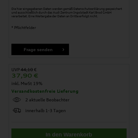
Die hier eingegebenen Daten werden gemäß
Datenschutzerklärung
gespeichert
und ausschließlich durch das Audi Zentrum Ingolstadt Karl Brod GmbH
verarbeitet. Eine Weitergabe der Daten an Dritte erfolgt nicht.
* Pflichtfelder
UVP
44,10
€
37,90
€
inkl. MwSt 19%
Versandkostenfreie Lieferung
2 aktuelle Beobachter
innerhalb 1-3 Tagen