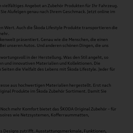
n vielfältiges Angebot an Zubehör Produkten für Ihr Fahrzeug.
 Sie Alufelgen genau nach Ihrem Geschmack. Jetzt online im
en Wert. Auch die Škoda Lifestyle Produkte transportieren die
mehr.
rkenwelt präsentiert. Genau wie die Menschen, die einen
. Bei unseren Autos. Und anderen schönen Dingen, die uns
twortungsvoll in der Herstellung. Was den Stil angeht, so
en und innovativen Materialien und Kollektionen. Die
Seiten die Vielfalt des Lebens mit Škoda Lifestyle. Jeder für
esse aus hochwertigen Materialien hergestellt. Erst nach
riginal Produkte im
Škoda Zubehör Sortiment. Damit Sie
 Noch mehr Komfort bietet das ŠKODA Original Zubehör – für
ccessoires wie Netzsystemen, Kofferraummatten,
eres Designs zutrifft. Ausstattungsmerkmale, Funktionen,