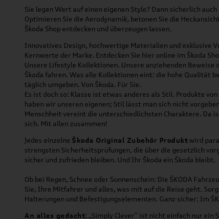
Sie legen Wert auf einen eigenen Style? Dann sicherlich auch
Optimieren Sie die Aerodynamik, betonen Sie die Heckansich
Škoda Shop entdecken und überzeugen lassen.
Innovatives Design, hochwertige Materialien und exklusive Ve
Kernwerte der Marke. Entdecken Sie hier online im Škoda Sho
Unsere Lifestyle Kollektionen. Unsere anziehenden Beweise da
Škoda fahren. Was alle Kollektionen eint: die hohe Qualität 
täglich umgeben. Von Škoda. Für Sie.
Es ist doch so: Klasse ist etwas anderes als Stil. Produkte v
haben wir unseren eigenen; Stil lässt man sich nicht vorgebe
Menschheit vereint die unterschiedlichsten Charaktere. Da ist
sich. Mit allen zusammen!
Jedes einzelne
Škoda Original Zubehör Produkt
wird para
strengsten Sicherheitsprüfungen, die über die gesetzlich vo
sicher und zufrieden bleiben. Und Ihr
Škoda
ein
Škoda
bleibt.
Ob bei Regen, Schnee oder Sonnenschein: Die ŠKODA Fahrzeug
Sie, Ihre Mitfahrer und alles, was mit auf die Reise geht. S
Halterungen und Befestigungselementen. Ganz sicher: Im ŠKO
An alles gedacht
: „Simply Clever“ ist nicht einfach nur ei