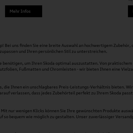
Mehr Infos
! Bei uns finden Sie eine breite Auswahl an hochwertigem Zubehör, da
nzupassen und Ihren persönlichen Stil zu unterstreichen.
Sie benötigen, um Ihren Skoda optimal auszustatten. Von praktische
utzfolien, Fußmatten und Chromleisten - wir bieten Ihnen eine Vielz
s, die Ihnen ein unschlagbares Preis-Leistungs-Verhältnis bieten. W
arauf verlassen, dass jedes Zubehörteil perfekt zu Ihrem Skoda passt
r. Mit nur wenigen Klicks können Sie Ihre gewünschten Produkte ausw
 so bequem wie möglich zu gestalten. Unser zuverlässiger Versandpar