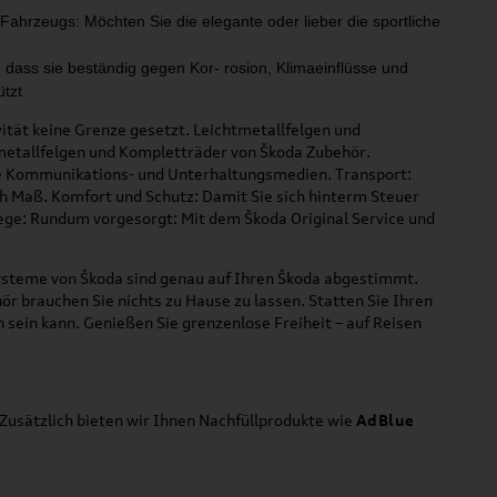
 Fahrzeugs: Möchten Sie die elegante oder lieber
die sportliche
,
dass sie beständig gegen Kor
-
rosion, Klimaeinflüsse und
ützt
vität keine Grenze gesetzt. Leichtmetallfelgen und
tmetallfelgen und Kompletträder von Škoda Zubehör.
ne Kommunikations- und Unterhaltungsmedien. Transport:
ch Maß. Komfort und Schutz: Damit Sie sich hinterm Steuer
flege: Rundum vorgesorgt: Mit dem Škoda Original Service und
systeme von Škoda sind genau auf Ihren Škoda abgestimmt.
ör brauchen Sie nichts zu Hause zu lassen. Statten Sie Ihren
sein kann. Genießen Sie grenzenlose Freiheit – auf Reisen
 Zusätzlich bieten wir Ihnen Nachfüllprodukte wie
AdBlue