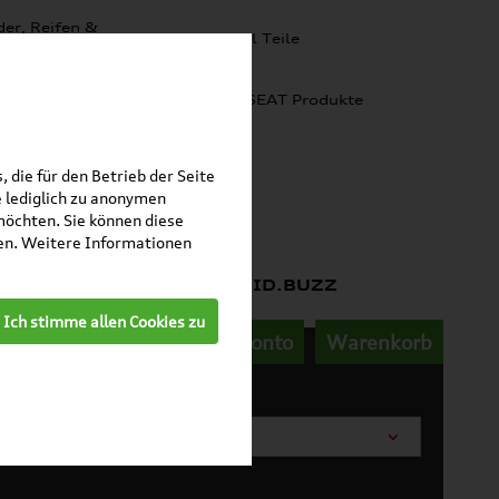
er, Reifen &
SKODA Original Teile
lgen
omobilität
Audi Produkte
SEAT Produkte
 die für den Betrieb der Seite
 lediglich zu anonymen
möchten. Sie können diese
fen. Weitere Informationen
»
Gepäckraumeinlagen
ID.BUZZ
Ich stimme allen Cookies zu
Mein Kundenkonto
Warenkorb
arosserieform wählen