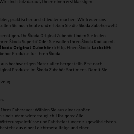
ir sind stolz darauf, Ihnen einen erstklassigen
ler, praktischer und stilvoller machen. Wir freuen uns
tellen Sie noch heute und erleben Sie die Skoda Zubehörwelt!
 benötigen. Ihr Škoda Original Zubehör finden Sie in den
Ihren Škoda Superb? Oder Sie wollen Ihren Škoda Kodiaq mit
Škoda Original Zubehör
richtig. Einen Škoda
Lackstift
ubehör Produkte für Ihren Škoda.
aus hochwertigen Materialien hergestellt. Erst nach
riginal Produkte im Škoda Zubehör Sortiment. Damit Sie
hrzeug
n.
t Ihres Fahrzeugs: Wählen Sie aus einer großen
 sind zudem wintertauglich. Übrigens: Alle
Witterungseinflüsse und Fahrbelastungen zu gewährleisten.
besteht aus einer Leichtmetallfelge und einer