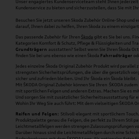
Unser engagiertes Kundenserviceteam steht Ihnen jederzeit zu
Kundenservice zu bieten und sicherzustellen, dass Sie mit Ih
Besuchen Sie jetzt unseren Skoda Zubehör Online-Shop und ent
darauf, Ihnen dabei zu helfen, Ihren Skoda zu einem einzigar
Das passende Zubehör für Ihren
Škoda
gibt es Sie bei uns. Fi
Kategorien Komfort & Schutz, Pflege & Flüssigkeiten und Tr
Grundträgern
ausstatten? Selbst wenn Sie Ihren Škoda Oc
finden Sie bei uns ebenso wie einen Škoda
Fahrradträger
od
Jedes einzelne Škoda Original Zubehör Produkt wird parallel
strengsten Sicherheitsprüfungen, die über die gesetzlich vo
sicher und zufrieden bleiben. Und Ihr Škoda ein Škoda bleibt.
Mit ŠKODA Original Zubehör können Sie Ihren ŠKODA zudem an
mit sportlichen Felgen und anderen Extras. Machen Sie es mi
Und sorgen Sie mit zusätzlicher Sicherheitsausstattung für 
Wohin Ihr Weg Sie auch führt: Mit dem vielseitigen ŠKODA Ori
Reifen und Felgen:
Stilvoll-elegant mit sportlichem Touch
Produktpalette genau die Felgen, die perfekt zu Ihrem Stil 
Leichtmetallfelgen werden strengen Zulassungsprüfungen vo
Darüber hinaus sind die Leichtmetallfelgen durch eine Schic
Radnabenkappe mit dem ŠKODA Logo. Als optionales Extra für