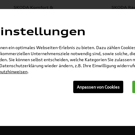
SKODA Komfort &
SKODA Räd
SKODA Zubehör
Schutz
Fe
e
% Sale
Mystery Boxen
Nachrüstlösungen
Elektr
instellungen
lboxen
Lackierungen
en ein optimales Webseiten-Erlebnis zu bieten. Dazu zählen Cookies,
r kommerziellen Unternehmensziele notwendig sind, sowie solche, die
en. Sie können selbst entscheiden, welche Kategorien Sie zulassen 
E-Mail
r Datenschutzerklärung wieder ändern, z.B. Ihre Einwilligung widerru
hutzhinweisen
.
»
»
»
r
Volkswagen Produkte
Komfort & Schutz
Anpassen von Cookies
Modell wählen
K