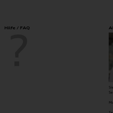
Hilfe / FAQ
A
Si
Se
Mo
Te