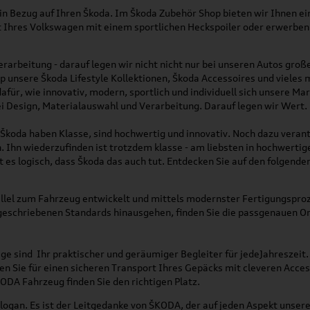
 in Bezug auf Ihren Škoda. Im Škoda Zubehör Shop bieten wir Ihnen ei
t Ihres Volkswagen mit einem sportlichen Heckspoiler oder erwerben
rarbeitung - darauf legen wir nicht nicht nur bei unseren Autos groß
p unsere Škoda Lifestyle Kollektionen, Škoda Accessoires und vieles 
für, wie innovativ, modern, sportlich und individuell sich unsere Ma
bei Design, Materialauswahl und Verarbeitung. Darauf legen wir Wert
on Škoda haben Klasse, sind hochwertig und innovativ. Noch dazu veran
n. Ihn wiederzufinden ist trotzdem klasse - am liebsten in hochwertig
 es logisch, dass Škoda das auch tut. Entdecken Sie auf den folgenden 
llel zum Fahrzeug entwickelt und mittels modernster Fertigungsproz
rgeschriebenen Standards hinausgehen, finden Sie die passgenauen O
e sind Ihr praktischer und geräumiger Begleiter für jedeJahreszeit.
orgen Sie für einen sicheren Transport Ihres Gepäcks mit cleveren A
DA Fahrzeug finden Sie den richtigen Platz.
n Slogan. Es ist der Leitgedanke von ŠKODA, der auf jeden Aspekt uns