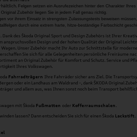
rhältlich.
Felgen setzen ein Ausrufezeichen hinter den Charakter
Ihres
Original Zubehör liegen
Sie in jedem Fall genau richtig.
lgen
vor ihrem Einsatz in strengsten
Zulassungstests beweisen müs
sen
tallfelgen
durch eine extrem harte, hitze
-
beständige Farbschicht gesch
. Dank des Škoda Original Sport und Design Zubehörs ist Ihrer Kreati
m anspruchsvollen Design und der hohen Qualität der Original Leich
em Wagen. Unser Zubehör macht Ihr Auto zur Schnittstelle für moder
verschaffen Sie sich für alle Gelegenheiten persönliche Freiräume na
Sortiment an Original Zubehör für Komfort und Schutz. Service und P
rtigkeit Ihres Volkswagen.
koda
Fahrradträgern
Ihre Fahrräder sicher ans Ziel. Die Transport
n Bergen oder ein Landhaus am Waldrand –, dank ŠKODA Original Zubeh
ger und allem aus, was Ihnen sonst noch beim Transport behilflich 
kswagen mit Škoda
Fußmatten
oder
Kofferraumschalen
.
hwinden lassen? Dann entscheiden Sie sich für einen Škoda
Lackstift
.
kel