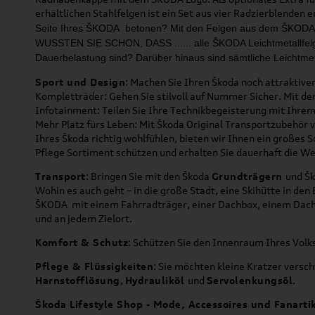
erhältlichen Stahlfelgen ist ein Set aus vier Radzierblenden e
Seite Ihres ŠKODA betonen?
Mit den Felgen aus dem ŠKODA 
WUSSTEN SIE SCHON, DASS ...
... alle ŠKODA Leichtmetallfe
Dauer­
belastung sind? Darüber hinaus
sind sämtliche Leichtme
Sport und Design
: Machen Sie Ihren Škoda noch attraktiver
Kompletträder: Gehen Sie stilvoll auf Nummer Sicher. Mit de
Infotainment: Teilen Sie Ihre Technikbegeisterung mit Ihr
Mehr Platz fürs Leben: Mit Škoda Original Transportzubehör 
Ihres Škoda richtig wohlfühlen, bieten wir Ihnen ein großes 
Pflege Sortiment schützen und erhalten Sie dauerhaft die We
Transport
: Bringen Sie mit den Škoda
Grundträgern
und Š
Wohin es auch geht – in die große Stadt, eine Skihütte in de
ŠKODA mit einem Fahrradträger, einer Dachbox, einem Dachträ
und an jedem Zielort.
Komfort & Schutz
: Schützen Sie den Innenraum Ihres Vol
Pflege & Flüssigkeiten
: Sie möchten kleine Kratzer versc
Harnstofflösung
,
Hydrauliköl
und
Servolenkungsöl
.
Škoda Lifestyle Shop - Mode, Accessoires und Fanarti