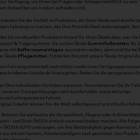
r Verfügung, um Ihnen bei Fragen oder Anliegen behilflich zu sein. W
rem Einkauf bei uns rundum zufrieden sind.
decken Sie die Vielfalt an Produkten, die Ihren Skoda noch komfortab
tigen Fahrzeug zu machen, das Ihre Persönlichkeit widerspiegelt. Bes
nden Sie im aktuellen Produktsortiment für Ihren Škoda alles, was Sie
ansport & Trägersysteme. Sie suchen Škoda
Gummifußmatten
für 
tavia mit
Kofferraumeinlagen
ausstatten wollen, dann sind Sie bei
er Škoda
Pflegemittel
. Entdecken Sie jetzt unsere Škoda Original Z
 zum Fahrzeug entwickelt und mittels modernster Fertigungsprozesse 
rgeschriebenen Standards hinausgehen, finden Sie die passgenauen O
 Ihre individuellen Vorlieben anpassen. Personalisieren Sie Ihr Fa
t cleveren Transportlösungen noch komfortabler und praktischer.
ein noch entspannteres Fahren.
ginal Zubehör können Sie die Welt selbstbewusst und stilvoll erfahre
. Betonen Sie wahlweise die Verspieltheit, Eleganz oder Kultivierthei
passen – und Ihren ŠKODA einfach unverwechselbar machen. Alle Felgen
n ŠKODA AUTO unterzogen, um ihre Beständigkeit gegen Korrosion, 
ht aus extrem hartem, hitzebeständigem Lack geschützt. Das Produkt 
 die alternativ