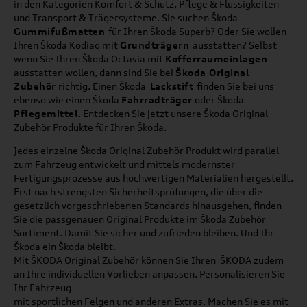
in den Kategorien Komfort & Schutz, Pflege & Flüssigkeiten
und Transport & Trägersysteme. Sie suchen Škoda
Gummifußmatten
für Ihren Škoda Superb? Oder Sie wollen
Ihren Škoda Kodiaq mit
Grundträgern
ausstatten? Selbst
wenn Sie Ihren Škoda Octavia mit
Kofferraumeinlagen
ausstatten wollen, dann sind Sie bei
Škoda Original
Zubehör
richtig. Einen Škoda
Lackstift
finden Sie bei uns
ebenso wie einen Škoda
Fahrradträger
oder Škoda
Pflegemittel
. Entdecken Sie jetzt unsere Škoda Original
Zubehör Produkte für Ihren Škoda.
Jedes einzelne Škoda Original Zubehör Produkt wird parallel
zum Fahrzeug entwickelt und mittels modernster
Fertigungsprozesse aus hochwertigen Materialien hergestellt.
Erst nach strengsten Sicherheitsprüfungen, die über die
gesetzlich vorgeschriebenen Standards hinausgehen, finden
Sie die passgenauen Original Produkte im Škoda Zubehör
Sortiment. Damit Sie sicher und zufrieden bleiben. Und Ihr
Škoda ein Škoda bleibt.
Mit ŠKODA Original Zubehör können Sie Ihren ŠKODA zudem
an Ihre individuellen Vorlieben anpassen. Personalisieren Sie
Ihr Fahrzeug
mit sportlichen Felgen und anderen Extras. Machen Sie es mit