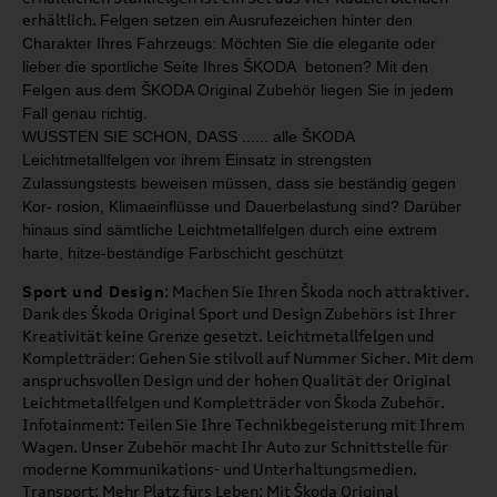
erhältlich.
Felgen setzen ein Ausrufezeichen hinter den
Charakter
Ihres Fahrzeugs: Möchten Sie die elegante oder
lieber
die sportliche Seite Ihres ŠKODA betonen?
Mit den
Felgen aus dem ŠKODA Original Zubehör liegen
Sie in jedem
Fall genau richtig.
WUSSTEN SIE SCHON, DASS ...
... alle ŠKODA
Leichtmetallfelgen
vor ihrem Einsatz in strengsten
Zulassungstests beweisen müs
sen,
dass sie beständig gegen
Kor
-
rosion, Klimaeinflüsse und Dauer­
belastung sind? Darüber
hinaus
sind sämtliche Leichtmetallfelgen
durch eine extrem
harte, hitze
-
beständige Farbschicht geschützt
Sport und Design
: Machen Sie Ihren Škoda noch attraktiver.
Dank des Škoda Original Sport und Design Zubehörs ist Ihrer
Kreativität keine Grenze gesetzt. Leichtmetallfelgen und
Kompletträder: Gehen Sie stilvoll auf Nummer Sicher. Mit dem
anspruchsvollen Design und der hohen Qualität der Original
Leichtmetallfelgen und Kompletträder von Škoda Zubehör.
Infotainment: Teilen Sie Ihre Technikbegeisterung mit Ihrem
Wagen. Unser Zubehör macht Ihr Auto zur Schnittstelle für
moderne Kommunikations- und Unterhaltungsmedien.
Transport: Mehr Platz fürs Leben: Mit Škoda Original