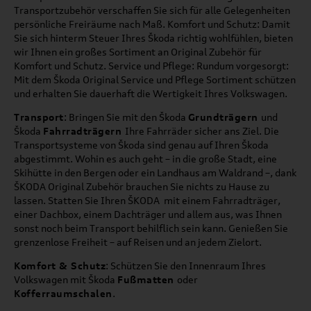
Transportzubehör verschaffen Sie sich für alle Gelegenheiten
persönliche Freiräume nach Maß. Komfort und Schutz: Damit
Sie sich hinterm Steuer Ihres Škoda richtig wohlfühlen, bieten
wir Ihnen ein großes Sortiment an Original Zubehör für
Komfort und Schutz. Service und Pflege: Rundum vorgesorgt:
Mit dem Škoda Original Service und Pflege Sortiment schützen
und erhalten Sie dauerhaft die Wertigkeit Ihres Volkswagen.
Transport
: Bringen Sie mit den Škoda
Grundträgern
und
Škoda
Fahrradträgern
Ihre Fahrräder sicher ans Ziel. Die
Transportsysteme von Škoda sind genau auf Ihren Škoda
abgestimmt. Wohin es auch geht – in die große Stadt, eine
Skihütte in den Bergen oder ein Landhaus am Waldrand –, dank
ŠKODA Original Zubehör brauchen Sie nichts zu Hause zu
lassen. Statten Sie Ihren ŠKODA mit einem Fahrradträger,
einer Dachbox, einem Dachträger und allem aus, was Ihnen
sonst noch beim Transport behilflich sein kann. Genießen Sie
grenzenlose Freiheit – auf Reisen und an jedem Zielort.
Komfort & Schutz
: Schützen Sie den Innenraum Ihres
Volkswagen mit Škoda
Fußmatten
oder
Kofferraumschalen
.