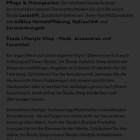
Pflege & Flüssigkeiten
: Sie möchten kleine Kratzer
verschwinden lassen? Dann entscheiden Sie sich für einen
Škoda
Lackstift
. Zusätzlich bieten wir Ihnen Nachfüllprodukte
wie
AdBlue Harnstofflösung
,
Hydrauliköl
und
Servolenkungsöl
.
Škoda Lifestyle Shop - Mode, Accessoires und
Fanartikel
Sie legen Wert auf einen eigenen Style? Dann sicherlich auch
in Bezug auf Ihren Škoda. Im Škoda Zubehör Shop bieten wir
Ihnen ein vielfältiges Angebot an Zubehör Produkten für Ihr
Fahrzeug. Optimieren Sie die Aerodynamik, betonen Sie die
Heckansicht Ihres Volkswagen mit einem sportlichen
Heckspoiler oder erwerben Sie Alufelgen genau nach Ihrem
Geschmack. Jetzt online im Škoda Shop entdecken und
überzeugen lassen.
Innovatives Design, hochwertige Materialien und exklusive
Verarbeitung - darauf legen wir nicht nicht nur bei unseren
Autos großen Wert. Auch die Škoda Lifestyle Produkte
transportieren die Kernwerte der Marke. Entdecken Sie hier
online im Škoda Shop unsere Škoda Lifestyle Kollektionen,