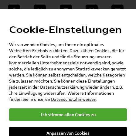
teilen
Twitter
Instagram
WhatsApp
E-Mail
Menü
Cookie-Einstellungen
Skoda Shop - Skoda Originalteile und Zubehör
»
»
Volkswagen Produkte
»
»
Komfort & Schutz
Gummifußmatten
Wir verwenden Cookies, um Ihnen ein optimales
Polo
Webseiten-Erlebnis zu bieten. Dazu zählen Cookies, die für
den Betrieb der Seite und für die Steuerung unserer
kommerziellen Unternehmensziele notwendig sind, sowie
Mein Kundenkonto
Warenkorb
solche, die lediglich zu anonymen Statistikzwecken genutzt
werden. Sie können selbst entscheiden, welche Kategorien
Artikel für ihr Modell
Sie zulassen möchten. Sie können diese Einstellungen
jederzeit in der Datenschutzerklärung wieder ändern, z.B.
Marke wählen
Ihre Einwilligung widerrufen. Weitere Informationen
finden Sie in unseren
Datenschutzhinweisen
.
Modell wählen
Ich stimme allen Cookies zu
Karosserieform wählen
Anpassen von Cookies