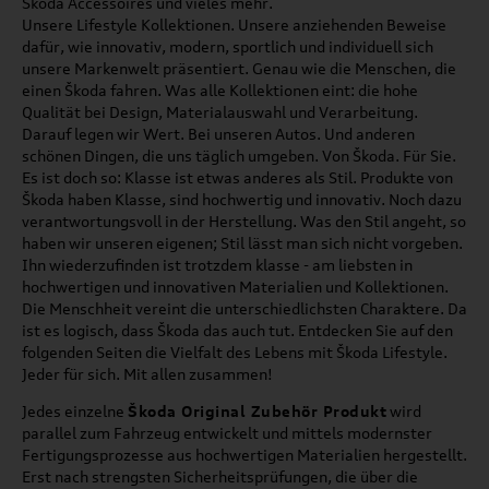
Škoda Accessoires und vieles mehr.
Unsere Lifestyle Kollektionen. Unsere anziehenden Beweise
dafür, wie innovativ, modern, sportlich und individuell sich
unsere Markenwelt präsentiert. Genau wie die Menschen, die
einen Škoda fahren. Was alle Kollektionen eint: die hohe
Qualität bei Design, Materialauswahl und Verarbeitung.
Darauf legen wir Wert. Bei unseren Autos. Und anderen
schönen Dingen, die uns täglich umgeben. Von Škoda. Für Sie.
Es ist doch so: Klasse ist etwas anderes als Stil. Produkte von
Škoda haben Klasse, sind hochwertig und innovativ. Noch dazu
verantwortungsvoll in der Herstellung. Was den Stil angeht, so
haben wir unseren eigenen; Stil lässt man sich nicht vorgeben.
Ihn wiederzufinden ist trotzdem klasse - am liebsten in
hochwertigen und innovativen Materialien und Kollektionen.
Die Menschheit vereint die unterschiedlichsten Charaktere. Da
ist es logisch, dass Škoda das auch tut. Entdecken Sie auf den
folgenden Seiten die Vielfalt des Lebens mit Škoda Lifestyle.
Jeder für sich. Mit allen zusammen!
Jedes einzelne
Škoda Original Zubehör Produkt
wird
parallel zum Fahrzeug entwickelt und mittels modernster
Fertigungsprozesse aus hochwertigen Materialien hergestellt.
Erst nach strengsten Sicherheitsprüfungen, die über die