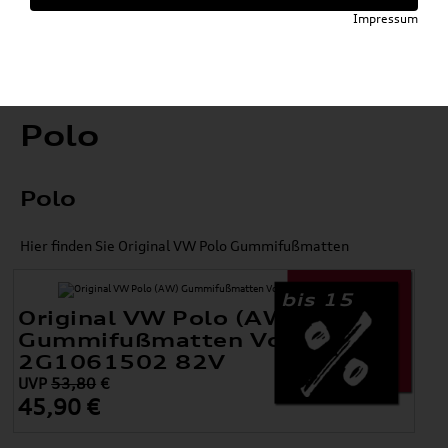
Impressum
Polo
Polo
Hier finden Sie Original VW Polo Gummifußmatten
bis 15
Original VW Polo (AW)
Gummifußmatten Vorne
2G1061502 82V
UVP
53,80
€
45,90 €