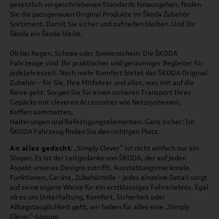
gesetzlich vorgeschriebenen Standards hinausgehen, finden
Sie die passgenauen Original Produkte im
Škoda Zubehör
Sortiment. Damit Sie sicher und zufrieden bleiben. Und Ihr
Škoda
ein
Škoda
bleibt.
Ob bei Regen, Schnee oder Sonnenschein: Die ŠKODA
Fahrzeuge sind Ihr praktischer und geräumiger Begleiter für
jedeJahreszeit. Noch mehr Komfort bietet das ŠKODA Original
Zubehör – für Sie, Ihre Mitfahrer und alles, was mit auf die
Reise geht. Sorgen Sie für einen sicheren Transport Ihres
Gepäcks mit cleveren Accessoires wie Netzsystemen,
Kofferraummatten,
Halterungen und Befestigungselementen. Ganz sicher: Im
ŠKODA Fahrzeug finden Sie den richtigen Platz.
An alles gedacht
: „Simply Clever“ ist nicht einfach nur ein
Slogan. Es ist der Leitgedanke von ŠKODA, der auf jeden
Aspekt unseres Designs zutrifft. Ausstattungsmerkmale,
Funktionen, Geräte, Zubehörteile – jedes einzelne Detail sorgt
auf seine eigene Weise für ein erstklassiges Fahrerlebnis. Egal
ob es um Unterhaltung, Komfort, Sicherheit oder
Alltagstauglichkeit geht, wir haben für alles eine „Simply
Clever“-Lösung