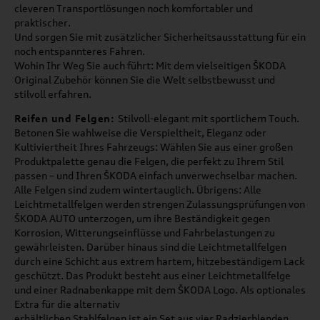
cleveren Transportlösungen noch komfortabler und
praktischer.
Und sorgen Sie mit zusätzlicher Sicherheitsausstattung für ein
noch entspannteres Fahren.
Wohin Ihr Weg Sie auch führt: Mit dem vielseitigen ŠKODA
Original Zubehör können Sie die Welt selbstbewusst und
stilvoll erfahren.
Reifen und Felgen:
Stilvoll-elegant mit sportlichem Touch.
Betonen Sie wahlweise die Verspieltheit, Eleganz oder
Kultiviertheit Ihres Fahrzeugs: Wählen Sie aus einer großen
Produktpalette genau die Felgen, die perfekt zu Ihrem Stil
passen – und Ihren ŠKODA einfach unverwechselbar machen.
Alle Felgen sind zudem wintertauglich. Übrigens: Alle
Leichtmetallfelgen werden strengen Zulassungsprüfungen von
ŠKODA AUTO unterzogen, um ihre Beständigkeit gegen
Korrosion, Witterungseinflüsse und Fahrbelastungen zu
gewährleisten. Darüber hinaus sind die Leichtmetallfelgen
durch eine Schicht aus extrem hartem, hitzebeständigem Lack
geschützt. Das Produkt besteht aus einer Leichtmetallfelge
und einer Radnabenkappe mit dem ŠKODA Logo. Als optionales
Extra für die alternativ
erhältlichen Stahlfelgen ist ein Set aus vier Radzierblenden