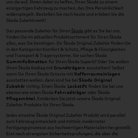
uns darauf, Ihnen dabei zu helfen, Ihren Skoda zu einem
einzigartigen Fahrzeug zu machen, das Ihre Persönlichkeit
widerspiegelt. Bestellen Sie noch heute und erleben Sie die
Skoda Zubehörwelt!
Das passende Zubehör für Ihren
Škoda
gibt es Sie bei uns.
Finden Sie im aktuellen Produktsortiment für Ihren Škoda
alles, was Sie benötigen. Ihr Škoda Original Zubehör finden Sie
in den Kategorien Komfort & Schutz, Pflege & Flüssigkeiten
und Transport & Trägersysteme. Sie suchen Škoda
Gummifußmatten
für Ihren Škoda Superb? Oder Sie wollen
Ihren Škoda Kodiaq mit
Grundträgern
ausstatten? Selbst
wenn Sie Ihren Škoda Octavia mit
Kofferraumeinlagen
ausstatten wollen, dann sind Sie bei
Škoda Original
Zubehör
richtig. Einen Škoda
Lackstift
finden Sie bei uns
ebenso wie einen Škoda
Fahrradträger
oder Škoda
Pflegemittel
. Entdecken Sie jetzt unsere Škoda Original
Zubehör Produkte für Ihren Škoda.
Jedes einzelne Škoda Original Zubehör Produkt wird parallel
zum Fahrzeug entwickelt und mittels modernster
Fertigungsprozesse aus hochwertigen Materialien hergestellt.
Erst nach strengsten Sicherheitsprüfungen, die über die