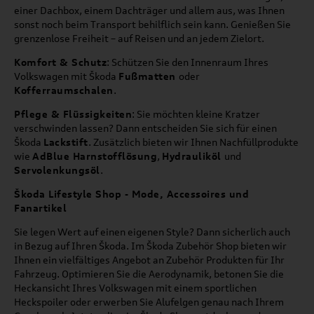
einer Dachbox, einem Dachträger und allem aus, was Ihnen
sonst noch beim Transport behilflich sein kann. Genießen Sie
grenzenlose Freiheit – auf Reisen und an jedem Zielort.
Komfort & Schutz
: Schützen Sie den Innenraum Ihres
Volkswagen mit Škoda
Fußmatten
oder
Kofferraumschalen
.
Pflege & Flüssigkeiten
: Sie möchten kleine Kratzer
verschwinden lassen? Dann entscheiden Sie sich für einen
Škoda
Lackstift
. Zusätzlich bieten wir Ihnen Nachfüllprodukte
wie
AdBlue Harnstofflösung
,
Hydrauliköl
und
Servolenkungsöl
.
Škoda Lifestyle Shop - Mode, Accessoires und
Fanartikel
Sie legen Wert auf einen eigenen Style? Dann sicherlich auch
in Bezug auf Ihren Škoda. Im Škoda Zubehör Shop bieten wir
Ihnen ein vielfältiges Angebot an Zubehör Produkten für Ihr
Fahrzeug. Optimieren Sie die Aerodynamik, betonen Sie die
Heckansicht Ihres Volkswagen mit einem sportlichen
Heckspoiler oder erwerben Sie Alufelgen genau nach Ihrem