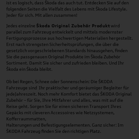
ist es logisch, dass Škoda das auch tut. Entdecken Sie auf den
folgenden Seiten die Vielfalt des Lebens mit Škoda Lifestyle.
Jeder für sich. Mit allen zusammen!
Jedes einzelne
Škoda Original Zubehör Produkt
wird
parallel zum Fahrzeug entwickelt und mittels modernster
Fertigungsprozesse aus hochwertigen Materialien hergestellt.
Erst nach strengsten Sicherheitsprüfungen, die über die
gesetzlich vorgeschriebenen Standards hinausgehen, finden
Sie die passgenauen Original Produkte im
Škoda Zubehör
Sortiment. Damit Sie sicher und zufrieden bleiben. Und Ihr
Škoda
ein
Škoda
bleibt.
Ob bei Regen, Schnee oder Sonnenschein: Die ŠKODA
Fahrzeuge sind Ihr praktischer und geräumiger Begleiter für
jedeJahreszeit. Noch mehr Komfort bietet das ŠKODA Original
Zubehör – für Sie, Ihre Mitfahrer und alles, was mit auf die
Reise geht. Sorgen Sie für einen sicheren Transport Ihres
Gepäcks mit cleveren Accessoires wie Netzsystemen,
Kofferraummatten,
Halterungen und Befestigungselementen. Ganz sicher: Im
ŠKODA Fahrzeug finden Sie den richtigen Platz.