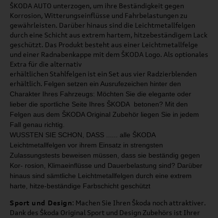
ŠKODA AUTO unterzogen, um ihre Beständigkeit gegen
Korrosion, Witterungseinflüsse und Fahrbelastungen zu
gewährleisten. Darüber hinaus sind die Leichtmetallfelgen
durch eine Schicht aus extrem hartem, hitzebeständigem Lack
geschützt. Das Produkt besteht aus einer Leichtmetallfelge
und einer Radnabenkappe mit dem ŠKODA Logo. Als optionales
Extra für die alternativ
erhältlichen Stahlfelgen ist ein Set aus vier Radzierblenden
erhältlich.
Felgen setzen ein Ausrufezeichen hinter den
Charakter
Ihres Fahrzeugs: Möchten Sie die elegante oder
lieber
die sportliche Seite Ihres ŠKODA betonen?
Mit den
Felgen aus dem ŠKODA Original Zubehör liegen
Sie in jedem
Fall genau richtig.
WUSSTEN SIE SCHON, DASS ...
... alle ŠKODA
Leichtmetallfelgen
vor ihrem Einsatz in strengsten
Zulassungstests beweisen müs
sen,
dass sie beständig gegen
Kor
-
rosion, Klimaeinflüsse und Dauer­
belastung sind? Darüber
hinaus
sind sämtliche Leichtmetallfelgen
durch eine extrem
harte, hitze
-
beständige Farbschicht geschützt
Sport und Design
: Machen Sie Ihren Škoda noch attraktiver.
Dank des Škoda Original Sport und Design Zubehörs ist Ihrer