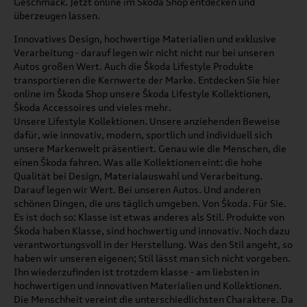
Geschmack. Jetzt online im Škoda Shop entdecken und
überzeugen lassen.
Innovatives Design, hochwertige Materialien und exklusive
Verarbeitung - darauf legen wir nicht nicht nur bei unseren
Autos großen Wert. Auch die Škoda Lifestyle Produkte
transportieren die Kernwerte der Marke. Entdecken Sie hier
online im Škoda Shop unsere Škoda Lifestyle Kollektionen,
Škoda Accessoires und vieles mehr.
Unsere Lifestyle Kollektionen. Unsere anziehenden Beweise
dafür, wie innovativ, modern, sportlich und individuell sich
unsere Markenwelt präsentiert. Genau wie die Menschen, die
einen Škoda fahren. Was alle Kollektionen eint: die hohe
Qualität bei Design, Materialauswahl und Verarbeitung.
Darauf legen wir Wert. Bei unseren Autos. Und anderen
schönen Dingen, die uns täglich umgeben. Von Škoda. Für Sie.
Es ist doch so: Klasse ist etwas anderes als Stil. Produkte von
Škoda haben Klasse, sind hochwertig und innovativ. Noch dazu
verantwortungsvoll in der Herstellung. Was den Stil angeht, so
haben wir unseren eigenen; Stil lässt man sich nicht vorgeben.
Ihn wiederzufinden ist trotzdem klasse - am liebsten in
hochwertigen und innovativen Materialien und Kollektionen.
Die Menschheit vereint die unterschiedlichsten Charaktere. Da