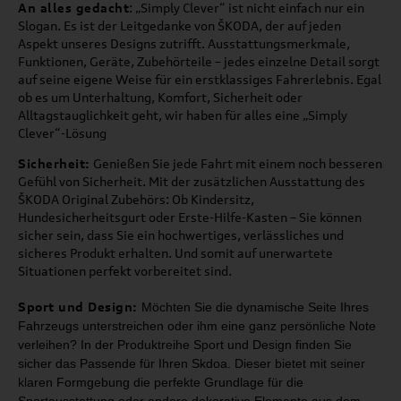
An alles gedacht
: „Simply Clever“ ist nicht einfach nur ein
Slogan. Es ist der Leitgedanke von ŠKODA, der auf jeden
Aspekt unseres Designs zutrifft. Ausstattungsmerkmale,
Funktionen, Geräte, Zubehörteile – jedes einzelne Detail sorgt
auf seine eigene Weise für ein erstklassiges Fahrerlebnis. Egal
ob es um Unterhaltung, Komfort, Sicherheit oder
Alltagstauglichkeit geht, wir haben für alles eine „Simply
Clever“-Lösung
Sicherheit:
Genießen Sie jede Fahrt mit einem noch besseren
Gefühl von Sicherheit. Mit der zusätzlichen Ausstattung des
ŠKODA Original Zubehörs: Ob Kindersitz,
Hundesicherheitsgurt oder Erste-Hilfe-Kasten – Sie können
sicher sein, dass Sie ein hochwertiges, verlässliches und
sicheres Produkt erhalten. Und somit auf unerwartete
Situationen perfekt vorbereitet sind.
Sport und Design:
Möchten Sie die dynamische Seite Ihres
Fahrzeugs unterstreichen oder ihm
eine ganz persönliche Note
verleihen? In der Produktreihe Sport und Design
finden Sie
sicher das Passende für Ihren Skdoa. Dieser bietet mit seiner
klaren Formgebung die perfekte Grundlage für die