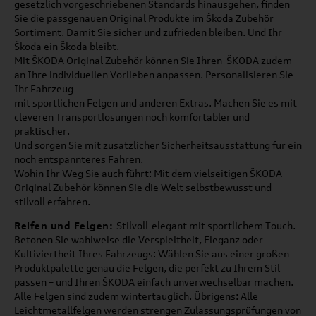
gesetzlich vorgeschriebenen Standards hinausgehen, finden
Sie die passgenauen Original Produkte im Škoda Zubehör
Sortiment. Damit Sie sicher und zufrieden bleiben. Und Ihr
Škoda ein Škoda bleibt.
Mit ŠKODA Original Zubehör können Sie Ihren ŠKODA zudem
an Ihre individuellen Vorlieben anpassen. Personalisieren Sie
Ihr Fahrzeug
mit sportlichen Felgen und anderen Extras. Machen Sie es mit
cleveren Transportlösungen noch komfortabler und
praktischer.
Und sorgen Sie mit zusätzlicher Sicherheitsausstattung für ein
noch entspannteres Fahren.
Wohin Ihr Weg Sie auch führt: Mit dem vielseitigen ŠKODA
Original Zubehör können Sie die Welt selbstbewusst und
stilvoll erfahren.
Reifen und Felgen:
Stilvoll-elegant mit sportlichem Touch.
Betonen Sie wahlweise die Verspieltheit, Eleganz oder
Kultiviertheit Ihres Fahrzeugs: Wählen Sie aus einer großen
Produktpalette genau die Felgen, die perfekt zu Ihrem Stil
passen – und Ihren ŠKODA einfach unverwechselbar machen.
Alle Felgen sind zudem wintertauglich. Übrigens: Alle
Leichtmetallfelgen werden strengen Zulassungsprüfungen von