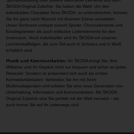
Sportausstattung oder
andere dekorative Elemente aus dem
ŠKODA Original Zubehör.
Sie haben die Wahl: Um den
individuellen Charakter Ihres ŠKODA zu unterstreichen,
können
Sie ihn ganz nach Wunsch mit diversen Extras ausstatten.
Unser Sortiment umfasst
sowohl Spoiler, Chromelemente und
Einstiegsleisten als auch exklusive Lederelemente für
den
Innenraum. Noch individueller wird Ihr ŠKODA mit unseren
Leichtmetallfelgen, die zum
Teil auch in Schwarz und in Weiß
erhältlich sind.
Musik und Kommunikation:
Ihr
ŠKODA bringt Sie, Ihre
Mitfahrer und Ihr Gepäck nicht nur
bequem und sicher an jedes
Reiseziel. Sondern er präsentiert sich auch als
echtes
Konnektivitätstalent: Verbinden Sie ihn mit Ihren
Multimediageräten
und erleben Sie eine neue Generation von
Unterhaltung, Information und
Kommunikation. Mit ŠKODA
Original Zubehör sind Sie perfekt mit der Welt
vernetzt – wo
auch immer Sie auf ihr unterwegs sind