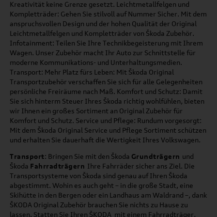
Kreativität keine Grenze gesetzt. Leichtmetallfelgen und
Kompletträder: Gehen Sie stilvoll auf Nummer Sicher. Mit dem
anspruchsvollen Design und der hohen Qualität der Original
Leichtmetallfelgen und Kompletträder von Škoda Zubehör.
Infotainment: Teilen Sie Ihre Technikbegeisterung mit Ihrem
Wagen. Unser Zubehör macht Ihr Auto zur Schnittstelle für
moderne Kommunikations- und Unterhaltungsmedien.
Transport: Mehr Platz fürs Leben: Mit Škoda Original
Transportzubehör verschaffen Sie sich für alle Gelegenheiten
persönliche Freiräume nach Maß. Komfort und Schutz: Damit
Sie sich hinterm Steuer Ihres Škoda richtig wohlfühlen, bieten
wir Ihnen ein großes Sortiment an Original Zubehör für
Komfort und Schutz. Service und Pflege: Rundum vorgesorgt:
Mit dem Škoda Original Service und Pflege Sortiment schützen
und erhalten Sie dauerhaft die Wertigkeit Ihres Volkswagen.
Transport
: Bringen Sie mit den Škoda
Grundträgern
und
Škoda
Fahrradträgern
Ihre Fahrräder sicher ans Ziel. Die
Transportsysteme von Škoda sind genau auf Ihren Škoda
abgestimmt. Wohin es auch geht – in die große Stadt, eine
Skihütte in den Bergen oder ein Landhaus am Waldrand –, dank
ŠKODA Original Zubehör brauchen Sie nichts zu Hause zu
lassen. Statten Sie Ihren ŠKODA mit einem Fahrradträger,