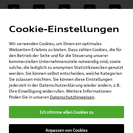
teilen
Twitter
Instagram
WhatsApp
E-Mail
Menü
Cookie-Einstellungen
Skoda Shop - Skoda Originalteile und Zubehör
»
»
Volkswagen Produkte
»
»
Komfort & Schutz
Gummifußmatten
Wir verwenden Cookies, um Ihnen ein optimales
Scirocco
Webseiten-Erlebnis zu bieten. Dazu zählen Cookies, die für
den Betrieb der Seite und für die Steuerung unserer
kommerziellen Unternehmensziele notwendig sind, sowie
Mein Kundenkonto
Warenkorb
solche, die lediglich zu anonymen Statistikzwecken genutzt
werden. Sie können selbst entscheiden, welche Kategorien
Artikel für ihr Modell
Sie zulassen möchten. Sie können diese Einstellungen
jederzeit in der Datenschutzerklärung wieder ändern, z.B.
Marke wählen
Ihre Einwilligung widerrufen. Weitere Informationen
finden Sie in unseren
Datenschutzhinweisen
.
Modell wählen
Ich stimme allen Cookies zu
Karosserieform wählen
Anpassen von Cookies