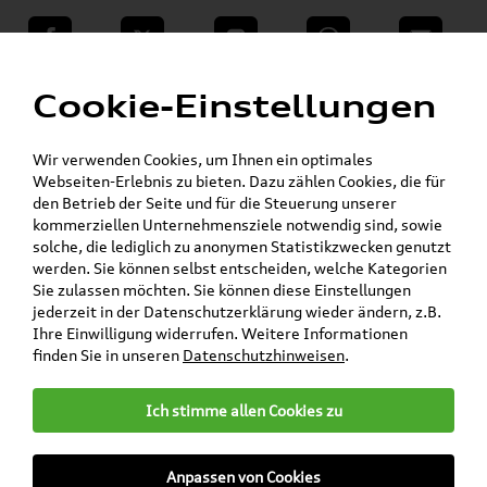
teilen
Twitter
Instagram
WhatsApp
E-Mail
Menü
Cookie-Einstellungen
Wir verwenden Cookies, um Ihnen ein optimales
Skoda Shop - Skoda Originalteile und Zubehör
»
»
Webseiten-Erlebnis zu bieten. Dazu zählen Cookies, die für
SKODA Original Teile
Wischerblätter
den Betrieb der Seite und für die Steuerung unserer
»
»
Yeti
kommerziellen Unternehmensziele notwendig sind, sowie
Original Skoda Yeti Aero Wischerblätter /
solche, die lediglich zu anonymen Statistikzwecken genutzt
Scheibenwischer Satz Vorne 5L1998001
werden. Sie können selbst entscheiden, welche Kategorien
Sie zulassen möchten. Sie können diese Einstellungen
Original Skoda Yeti Aero
jederzeit in der Datenschutzerklärung wieder ändern, z.B.
Ihre Einwilligung widerrufen. Weitere Informationen
Wischerblätter /
finden Sie in unseren
Datenschutzhinweisen
.
Scheibenwischer Satz Vorne
5L1998001
Ich stimme allen Cookies zu
Anpassen von Cookies