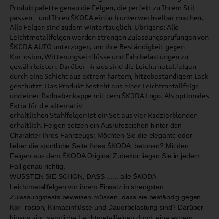
Produktpalette genau die Felgen, die perfekt zu Ihrem Stil
passen – und Ihren ŠKODA einfach unverwechselbar machen.
Alle Felgen sind zudem wintertauglich. Übrigens: Alle
Leichtmetallfelgen werden strengen Zulassungsprüfungen von
ŠKODA AUTO unterzogen, um ihre Beständigkeit gegen
Korrosion, Witterungseinflüsse und Fahrbelastungen zu
gewährleisten. Darüber hinaus sind die Leichtmetallfelgen
durch eine Schicht aus extrem hartem, hitzebeständigem Lack
geschützt. Das Produkt besteht aus einer Leichtmetallfelge
und einer Radnabenkappe mit dem ŠKODA Logo. Als optionales
Extra für die alternativ
erhältlichen Stahlfelgen ist ein Set aus vier Radzierblenden
erhältlich.
Felgen setzen ein Ausrufezeichen hinter den
Charakter
Ihres Fahrzeugs: Möchten Sie die elegante oder
lieber
die sportliche Seite Ihres ŠKODA betonen?
Mit den
Felgen aus dem ŠKODA Original Zubehör liegen
Sie in jedem
Fall genau richtig.
WUSSTEN SIE SCHON, DASS ...
... alle ŠKODA
Leichtmetallfelgen
vor ihrem Einsatz in strengsten
Zulassungstests beweisen müs
sen,
dass sie beständig gegen
Kor
-
rosion, Klimaeinflüsse und Dauer­
belastung sind? Darüber
hinaus
sind sämtliche Leichtmetallfelgen
durch eine extrem