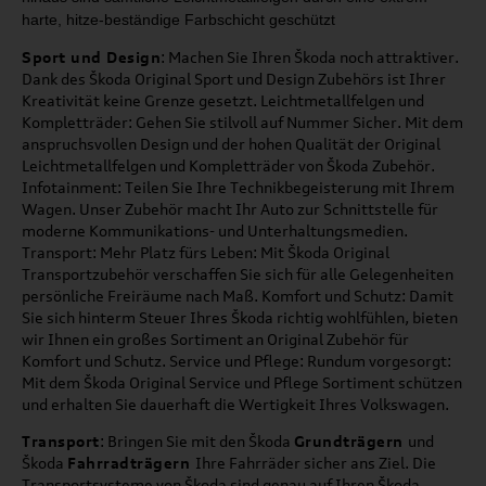
harte, hitze
-
beständige Farbschicht geschützt
Sport und Design
: Machen Sie Ihren Škoda noch attraktiver.
Dank des Škoda Original Sport und Design Zubehörs ist Ihrer
Kreativität keine Grenze gesetzt. Leichtmetallfelgen und
Kompletträder: Gehen Sie stilvoll auf Nummer Sicher. Mit dem
anspruchsvollen Design und der hohen Qualität der Original
Leichtmetallfelgen und Kompletträder von Škoda Zubehör.
Infotainment: Teilen Sie Ihre Technikbegeisterung mit Ihrem
Wagen. Unser Zubehör macht Ihr Auto zur Schnittstelle für
moderne Kommunikations- und Unterhaltungsmedien.
Transport: Mehr Platz fürs Leben: Mit Škoda Original
Transportzubehör verschaffen Sie sich für alle Gelegenheiten
persönliche Freiräume nach Maß. Komfort und Schutz: Damit
Sie sich hinterm Steuer Ihres Škoda richtig wohlfühlen, bieten
wir Ihnen ein großes Sortiment an Original Zubehör für
Komfort und Schutz. Service und Pflege: Rundum vorgesorgt:
Mit dem Škoda Original Service und Pflege Sortiment schützen
und erhalten Sie dauerhaft die Wertigkeit Ihres Volkswagen.
Transport
: Bringen Sie mit den Škoda
Grundträgern
und
Škoda
Fahrradträgern
Ihre Fahrräder sicher ans Ziel. Die
Transportsysteme von Škoda sind genau auf Ihren Škoda