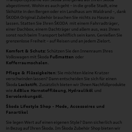
abgestimmt. Wohin es auch geht – in die große Stadt, eine
Skihütte in den Bergen oder ein Landhaus am Waldrand –, dank
ŠKODA Original Zubehör brauchen Sie nichts zu Hause zu
lassen. Statten Sie Ihren ŠKODA mit einem Fahrradträger,
einer Dachbox, einem Dachträger und allem aus, was Ihnen
sonst noch beim Transport behilflich sein kann. Genießen Sie
grenzenlose Freiheit – auf Reisen und an jedem Zielort.
Komfort & Schutz
: Schützen Sie den Innenraum Ihres
Volkswagen mit Škoda
Fußmatten
oder
Kofferraumschalen
.
Pflege & Flüssigkeiten
: Sie möchten kleine Kratzer
verschwinden lassen? Dann entscheiden Sie sich für einen
Škoda
Lackstift
. Zusätzlich bieten wir Ihnen Nachfüllprodukte
wie
AdBlue Harnstofflösung
,
Hydrauliköl
und
Servolenkungsöl
.
Škoda Lifestyle Shop - Mode, Accessoires und
Fanartikel
Sie legen Wert auf einen eigenen Style? Dann sicherlich auch
in Bezug auf Ihren Škoda. Im Škoda Zubehör Shop bieten wir