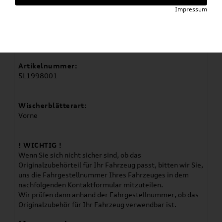
Artikelbeschreibung
Impressum
Verwendung:
Yeti 2010-2018
Artikelnummer:
5L1998001
Wischerblätterart:
Vorne
! WICHTIG !
Wenn Sie sich nicht sicher sind, ob das
Originalzubehörteil für Ihr Fahrzeug passt, bitten wir Sie,
uns die Fahrgestellnummer Ihres Fahrzeuges in dem
nachfolgenden Kontaktformular mitzuteilen.
Wir prüfen dann anhand der Fahrgestellnummer, ob das
Originalzubehör für Ihr Fahrzeug verwendbar ist.