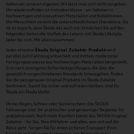
haben wir unseren eigenen; Stil lässt man sich nicht vorgeben.
Ihn wiederzufinden ist trotzdem klasse - am liebsten in
hochwertigen und innovativen Materialien und Kollektionen.
Die Menschheit vereint die unterschiedlichsten Charaktere. Da
ist es logisch, dass Škoda das auch tut. Entdecken Sie auf den
folgenden Seiten die Vielfalt des Lebens mit Škoda Lifestyle.
Jeder für sich. Mit allen zusammen!
Jedes einzelne
Škoda Original Zubehör Produkt
wird
parallel zum Fahrzeug entwickelt und mittels modernster
Fertigungsprozesse aus hochwertigen Materialien hergestellt.
Erst nach strengsten Sicherheitsprüfungen, die über die
gesetzlich vorgeschriebenen Standards hinausgehen, finden
Sie die passgenauen Original Produkte im
Škoda Zubehör
Sortiment. Damit Sie sicher und zufrieden bleiben. Und Ihr
Škoda
ein
Škoda
bleibt.
Ob bei Regen, Schnee oder Sonnenschein: Die ŠKODA
Fahrzeuge sind Ihr praktischer und geräumiger Begleiter für
jedeJahreszeit. Noch mehr Komfort bietet das ŠKODA Original
Zubehör – für Sie, Ihre Mitfahrer und alles, was mit auf die
Reise geht. Sorgen Sie für einen sicheren Transport Ihres
Gepäcks mit cleveren Accessoires wie Netzsystemen,