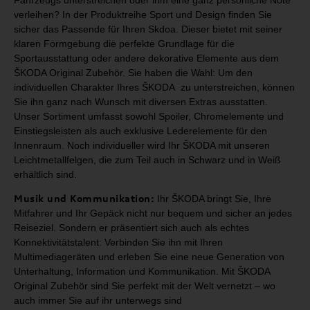
Fahrzeugs unterstreichen oder ihm
eine ganz persönliche Note
verleihen? In der Produktreihe Sport und Design
finden Sie
sicher das Passende für Ihren Skdoa. Dieser bietet mit seiner
klaren Formgebung die perfekte Grundlage für die
Sportausstattung oder
andere dekorative Elemente aus dem
ŠKODA Original Zubehör.
Sie haben die Wahl: Um den
individuellen Charakter Ihres ŠKODA zu unterstreichen,
können
Sie ihn ganz nach Wunsch mit diversen Extras ausstatten.
Unser Sortiment umfasst
sowohl Spoiler, Chromelemente und
Einstiegsleisten als auch exklusive Lederelemente für
den
Innenraum. Noch individueller wird Ihr ŠKODA mit unseren
Leichtmetallfelgen, die zum
Teil auch in Schwarz und in Weiß
erhältlich sind.
Musik und Kommunikation:
Ihr
ŠKODA bringt Sie, Ihre
Mitfahrer und Ihr Gepäck nicht nur
bequem und sicher an jedes
Reiseziel. Sondern er präsentiert sich auch als
echtes
Konnektivitätstalent: Verbinden Sie ihn mit Ihren
Multimediageräten
und erleben Sie eine neue Generation von
Unterhaltung, Information und
Kommunikation. Mit ŠKODA
Original Zubehör sind Sie perfekt mit der Welt
vernetzt – wo
auch immer Sie auf ihr unterwegs sind