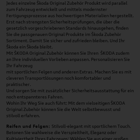
Jedes einzelne Škoda Original Zubehör Produkt wird parallel
zum Fahrzeug entwickelt und mittels modernster
Fertigungsprozesse aus hochwertigen Materialien hergestellt.
Erst nach strengsten Sicherheitsprüfungen, die über die
gesetzlich vorgeschriebenen Standards hinausgehen, finden
Sie die passgenauen Original Produkte im Škoda Zubehör
Sortiment. Damit Sie sicher und zufrieden bleiben. Und Ihr
Škoda ein Škoda bleibt.
Mit ŠKODA Original Zubehör können Sie Ihren ŠKODA zudem
an Ihre individuellen Vorlieben anpassen. Personalisieren Sie
Ihr Fahrzeug
mit sportlichen Felgen und anderen Extras. Machen Sie es mit
cleveren Transportlösungen noch komfortabler und
praktischer.
Und sorgen Sie mit zusätzlicher Sicherheitsausstattung für ein
noch entspannteres Fahren.
Wohin Ihr Weg Sie auch führt: Mit dem vielseitigen ŠKODA
Original Zubehör können Sie die Welt selbstbewusst und
stilvoll erfahren.
Reifen und Felgen:
Stilvoll-elegant mit sportlichem Touch.
Betonen Sie wahlweise die Verspieltheit, Eleganz oder
Kultiviertheit Ihres Fahrzeugs: Wählen Sie aus einer großen