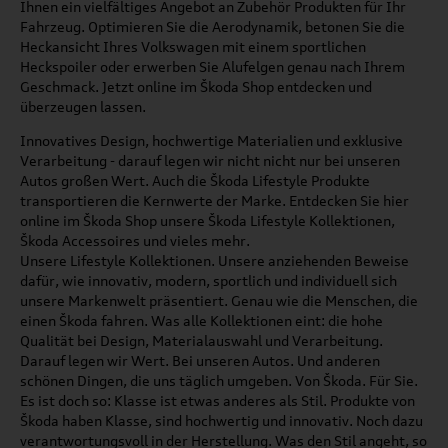
Ihnen ein vielfältiges Angebot an Zubehör Produkten für Ihr
Fahrzeug. Optimieren Sie die Aerodynamik, betonen Sie die
Heckansicht Ihres Volkswagen mit einem sportlichen
Heckspoiler oder erwerben Sie Alufelgen genau nach Ihrem
Geschmack. Jetzt online im Škoda Shop entdecken und
überzeugen lassen.
Innovatives Design, hochwertige Materialien und exklusive
Verarbeitung - darauf legen wir nicht nicht nur bei unseren
Autos großen Wert. Auch die Škoda Lifestyle Produkte
transportieren die Kernwerte der Marke. Entdecken Sie hier
online im Škoda Shop unsere Škoda Lifestyle Kollektionen,
Škoda Accessoires und vieles mehr.
Unsere Lifestyle Kollektionen. Unsere anziehenden Beweise
dafür, wie innovativ, modern, sportlich und individuell sich
unsere Markenwelt präsentiert. Genau wie die Menschen, die
einen Škoda fahren. Was alle Kollektionen eint: die hohe
Qualität bei Design, Materialauswahl und Verarbeitung.
Darauf legen wir Wert. Bei unseren Autos. Und anderen
schönen Dingen, die uns täglich umgeben. Von Škoda. Für Sie.
Es ist doch so: Klasse ist etwas anderes als Stil. Produkte von
Škoda haben Klasse, sind hochwertig und innovativ. Noch dazu
verantwortungsvoll in der Herstellung. Was den Stil angeht, so