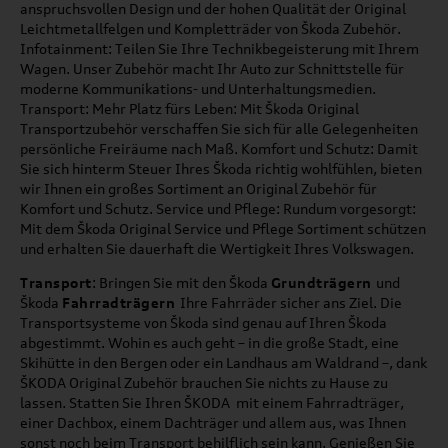
anspruchsvollen Design und der hohen Qualität der Original
Leichtmetallfelgen und Kompletträder von Škoda Zubehör.
Infotainment: Teilen Sie Ihre Technikbegeisterung mit Ihrem
Wagen. Unser Zubehör macht Ihr Auto zur Schnittstelle für
moderne Kommunikations- und Unterhaltungsmedien.
Transport: Mehr Platz fürs Leben: Mit Škoda Original
Transportzubehör verschaffen Sie sich für alle Gelegenheiten
persönliche Freiräume nach Maß. Komfort und Schutz: Damit
Sie sich hinterm Steuer Ihres Škoda richtig wohlfühlen, bieten
wir Ihnen ein großes Sortiment an Original Zubehör für
Komfort und Schutz. Service und Pflege: Rundum vorgesorgt:
Mit dem Škoda Original Service und Pflege Sortiment schützen
und erhalten Sie dauerhaft die Wertigkeit Ihres Volkswagen.
Transport
: Bringen Sie mit den Škoda
Grundträgern
und
Škoda
Fahrradträgern
Ihre Fahrräder sicher ans Ziel. Die
Transportsysteme von Škoda sind genau auf Ihren Škoda
abgestimmt. Wohin es auch geht – in die große Stadt, eine
Skihütte in den Bergen oder ein Landhaus am Waldrand –, dank
ŠKODA Original Zubehör brauchen Sie nichts zu Hause zu
lassen. Statten Sie Ihren ŠKODA mit einem Fahrradträger,
einer Dachbox, einem Dachträger und allem aus, was Ihnen
sonst noch beim Transport behilflich sein kann. Genießen Sie