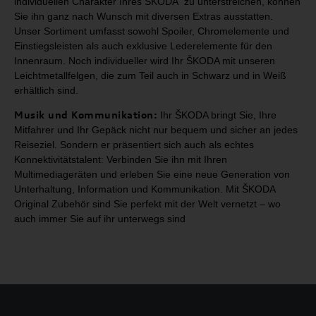
individuellen Charakter Ihres ŠKODA zu unterstreichen,
können
Sie ihn ganz nach Wunsch mit diversen Extras ausstatten.
Unser Sortiment umfasst
sowohl Spoiler, Chromelemente und
Einstiegsleisten als auch exklusive Lederelemente für
den
Innenraum. Noch individueller wird Ihr ŠKODA mit unseren
Leichtmetallfelgen, die zum
Teil auch in Schwarz und in Weiß
erhältlich sind.
Musik und Kommunikation:
Ihr
ŠKODA bringt Sie, Ihre
Mitfahrer und Ihr Gepäck nicht nur
bequem und sicher an jedes
Reiseziel. Sondern er präsentiert sich auch als
echtes
Konnektivitätstalent: Verbinden Sie ihn mit Ihren
Multimediageräten
und erleben Sie eine neue Generation von
Unterhaltung, Information und
Kommunikation. Mit ŠKODA
Original Zubehör sind Sie perfekt mit der Welt
vernetzt – wo
auch immer Sie auf ihr unterwegs sind