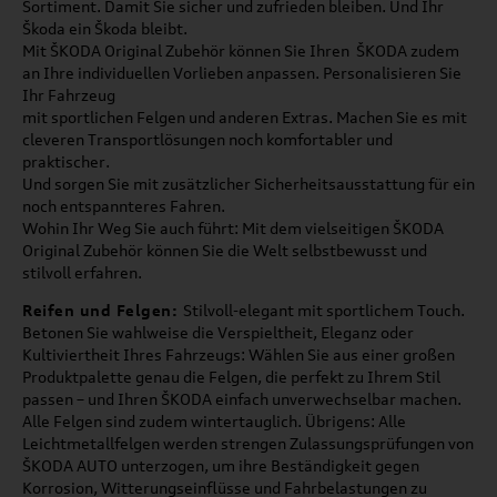
Sortiment. Damit Sie sicher und zufrieden bleiben. Und Ihr
Škoda ein Škoda bleibt.
Mit ŠKODA Original Zubehör können Sie Ihren ŠKODA zudem
an Ihre individuellen Vorlieben anpassen. Personalisieren Sie
Ihr Fahrzeug
mit sportlichen Felgen und anderen Extras. Machen Sie es mit
cleveren Transportlösungen noch komfortabler und
praktischer.
Und sorgen Sie mit zusätzlicher Sicherheitsausstattung für ein
noch entspannteres Fahren.
Wohin Ihr Weg Sie auch führt: Mit dem vielseitigen ŠKODA
Original Zubehör können Sie die Welt selbstbewusst und
stilvoll erfahren.
Reifen und Felgen:
Stilvoll-elegant mit sportlichem Touch.
Betonen Sie wahlweise die Verspieltheit, Eleganz oder
Kultiviertheit Ihres Fahrzeugs: Wählen Sie aus einer großen
Produktpalette genau die Felgen, die perfekt zu Ihrem Stil
passen – und Ihren ŠKODA einfach unverwechselbar machen.
Alle Felgen sind zudem wintertauglich. Übrigens: Alle
Leichtmetallfelgen werden strengen Zulassungsprüfungen von
ŠKODA AUTO unterzogen, um ihre Beständigkeit gegen
Korrosion, Witterungseinflüsse und Fahrbelastungen zu