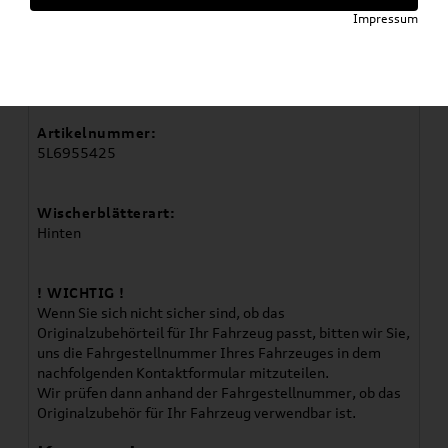
Artikelbeschreibung
Impressum
Verwendung:
Yeti 2010-2018
Artikelnummer:
5L6955425
Wischerblätterart:
Hinten
! WICHTIG !
Wenn Sie sich nicht sicher sind, ob das
Originalzubehörteil für Ihr Fahrzeug passt, bitten wir Sie,
uns die Fahrgestellnummer Ihres Fahrzeuges in dem
nachfolgenden Kontaktformular mitzuteilen.
Wir prüfen dann anhand der Fahrgestellnummer, ob das
Originalzubehör für Ihr Fahrzeug verwendbar ist.