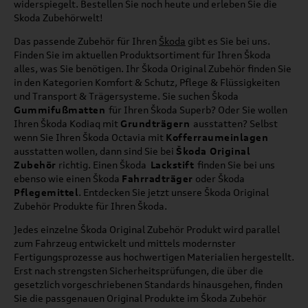
widerspiegelt. Bestellen Sie noch heute und erleben Sie die
Skoda Zubehörwelt!
Das passende Zubehör für Ihren
Škoda
gibt es Sie bei uns.
Finden Sie im aktuellen Produktsortiment für Ihren Škoda
alles, was Sie benötigen. Ihr Škoda Original Zubehör finden Sie
in den Kategorien Komfort & Schutz, Pflege & Flüssigkeiten
und Transport & Trägersysteme. Sie suchen Škoda
Gummifußmatten
für Ihren Škoda Superb? Oder Sie wollen
Ihren Škoda Kodiaq mit
Grundträgern
ausstatten? Selbst
wenn Sie Ihren Škoda Octavia mit
Kofferraumeinlagen
ausstatten wollen, dann sind Sie bei
Škoda Original
Zubehör
richtig. Einen Škoda
Lackstift
finden Sie bei uns
ebenso wie einen Škoda
Fahrradträger
oder Škoda
Pflegemittel
. Entdecken Sie jetzt unsere Škoda Original
Zubehör Produkte für Ihren Škoda.
Jedes einzelne Škoda Original Zubehör Produkt wird parallel
zum Fahrzeug entwickelt und mittels modernster
Fertigungsprozesse aus hochwertigen Materialien hergestellt.
Erst nach strengsten Sicherheitsprüfungen, die über die
gesetzlich vorgeschriebenen Standards hinausgehen, finden
Sie die passgenauen Original Produkte im Škoda Zubehör