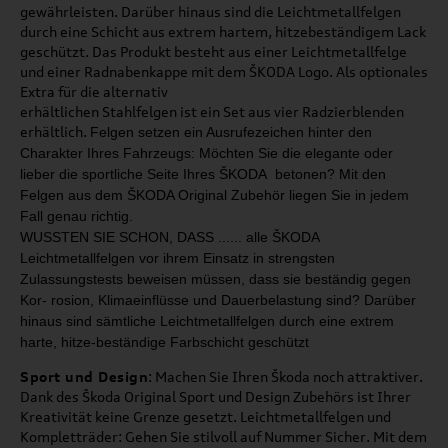
gewährleisten. Darüber hinaus sind die Leichtmetallfelgen
durch eine Schicht aus extrem hartem, hitzebeständigem Lack
geschützt. Das Produkt besteht aus einer Leichtmetallfelge
und einer Radnabenkappe mit dem ŠKODA Logo. Als optionales
Extra für die alternativ
erhältlichen Stahlfelgen ist ein Set aus vier Radzierblenden
erhältlich.
Felgen setzen ein Ausrufezeichen hinter den
Charakter
Ihres Fahrzeugs: Möchten Sie die elegante oder
lieber
die sportliche Seite Ihres ŠKODA betonen?
Mit den
Felgen aus dem ŠKODA Original Zubehör liegen
Sie in jedem
Fall genau richtig.
WUSSTEN SIE SCHON, DASS ...
... alle ŠKODA
Leichtmetallfelgen
vor ihrem Einsatz in strengsten
Zulassungstests beweisen müs
sen,
dass sie beständig gegen
Kor
-
rosion, Klimaeinflüsse und Dauer­
belastung sind? Darüber
hinaus
sind sämtliche Leichtmetallfelgen
durch eine extrem
harte, hitze
-
beständige Farbschicht geschützt
Sport und Design
: Machen Sie Ihren Škoda noch attraktiver.
Dank des Škoda Original Sport und Design Zubehörs ist Ihrer
Kreativität keine Grenze gesetzt. Leichtmetallfelgen und
Kompletträder: Gehen Sie stilvoll auf Nummer Sicher. Mit dem