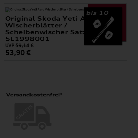
bis 10
Original Skoda Yeti Aero
Wischerblätter /
Scheibenwischer Satz Vorne
5L1998001
UVP
59,14
€
53,90 €
Versandkostenfrei*