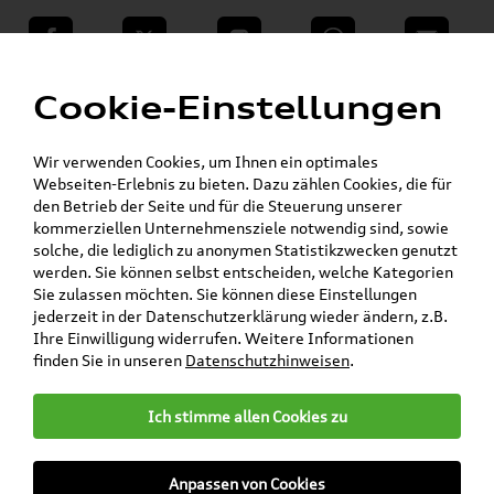
teilen
Twitter
Instagram
WhatsApp
E-Mail
Menü
Cookie-Einstellungen
Wir verwenden Cookies, um Ihnen ein optimales
Skoda Shop - Skoda Originalteile und Zubehör
»
»
Webseiten-Erlebnis zu bieten. Dazu zählen Cookies, die für
SKODA Original Teile
Wischerblätter
den Betrieb der Seite und für die Steuerung unserer
»
»
Yeti
kommerziellen Unternehmensziele notwendig sind, sowie
Original Skoda Yeti Aero Wischerblatt /
solche, die lediglich zu anonymen Statistikzwecken genutzt
Scheibenwischer Hinten 5L6955425
werden. Sie können selbst entscheiden, welche Kategorien
Sie zulassen möchten. Sie können diese Einstellungen
Original Skoda Yeti Aero
jederzeit in der Datenschutzerklärung wieder ändern, z.B.
Ihre Einwilligung widerrufen. Weitere Informationen
Wischerblatt /
finden Sie in unseren
Datenschutzhinweisen
.
Scheibenwischer Hinten
5L6955425
Ich stimme allen Cookies zu
Anpassen von Cookies