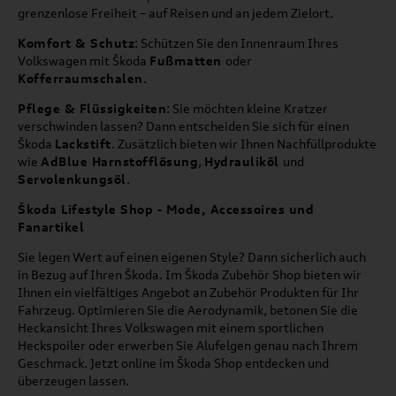
grenzenlose Freiheit – auf Reisen und an jedem Zielort.
Komfort & Schutz
: Schützen Sie den Innenraum Ihres
Volkswagen mit Škoda
Fußmatten
oder
Kofferraumschalen
.
Pflege & Flüssigkeiten
: Sie möchten kleine Kratzer
verschwinden lassen? Dann entscheiden Sie sich für einen
Škoda
Lackstift
. Zusätzlich bieten wir Ihnen Nachfüllprodukte
wie
AdBlue Harnstofflösung
,
Hydrauliköl
und
Servolenkungsöl
.
Škoda Lifestyle Shop - Mode, Accessoires und
Fanartikel
Sie legen Wert auf einen eigenen Style? Dann sicherlich auch
in Bezug auf Ihren Škoda. Im Škoda Zubehör Shop bieten wir
Ihnen ein vielfältiges Angebot an Zubehör Produkten für Ihr
Fahrzeug. Optimieren Sie die Aerodynamik, betonen Sie die
Heckansicht Ihres Volkswagen mit einem sportlichen
Heckspoiler oder erwerben Sie Alufelgen genau nach Ihrem
Geschmack. Jetzt online im Škoda Shop entdecken und
überzeugen lassen.