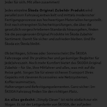
Jeder für sich. Mit allen zusammen!
Jedes einzelne
Škoda Original Zubehör Produkt
wird
parallel zum Fahrzeug entwickelt und mittels modernster
Fertigungsprozesse aus hochwertigen Materialien hergestellt.
Erst nach strengsten Sicherheitsprüfungen, die über die
gesetzlich vorgeschriebenen Standards hinausgehen, finden
Sie die passgenauen Original Produkte im
Škoda Zubehör
Sortiment. Damit Sie sicher und zufrieden bleiben. Und Ihr
Škoda
ein
Škoda
bleibt.
Ob bei Regen, Schnee oder Sonnenschein: Die ŠKODA
Fahrzeuge sind Ihr praktischer und geräumiger Begleiter für
jedeJahreszeit. Noch mehr Komfort bietet das ŠKODA Original
Zubehör – für Sie, Ihre Mitfahrer und alles, was mit auf die
Reise geht. Sorgen Sie für einen sicheren Transport Ihres
Gepäcks mit cleveren Accessoires wie Netzsystemen,
Kofferraummatten,
Halterungen und Befestigungselementen. Ganz sicher: Im
ŠKODA Fahrzeug finden Sie den richtigen Platz.
An alles gedacht
: „Simply Clever“ ist nicht einfach nur ein
Slogan. Es ist der Leitgedanke von ŠKODA, der auf jeden