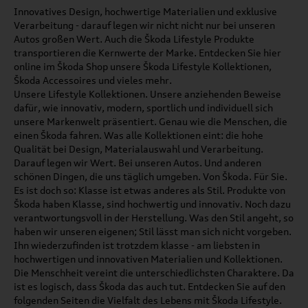
Innovatives Design, hochwertige Materialien und exklusive
Verarbeitung - darauf legen wir nicht nicht nur bei unseren
Autos großen Wert. Auch die Škoda Lifestyle Produkte
transportieren die Kernwerte der Marke. Entdecken Sie hier
online im Škoda Shop unsere Škoda Lifestyle Kollektionen,
Škoda Accessoires und vieles mehr.
Unsere Lifestyle Kollektionen. Unsere anziehenden Beweise
dafür, wie innovativ, modern, sportlich und individuell sich
unsere Markenwelt präsentiert. Genau wie die Menschen, die
einen Škoda fahren. Was alle Kollektionen eint: die hohe
Qualität bei Design, Materialauswahl und Verarbeitung.
Darauf legen wir Wert. Bei unseren Autos. Und anderen
schönen Dingen, die uns täglich umgeben. Von Škoda. Für Sie.
Es ist doch so: Klasse ist etwas anderes als Stil. Produkte von
Škoda haben Klasse, sind hochwertig und innovativ. Noch dazu
verantwortungsvoll in der Herstellung. Was den Stil angeht, so
haben wir unseren eigenen; Stil lässt man sich nicht vorgeben.
Ihn wiederzufinden ist trotzdem klasse - am liebsten in
hochwertigen und innovativen Materialien und Kollektionen.
Die Menschheit vereint die unterschiedlichsten Charaktere. Da
ist es logisch, dass Škoda das auch tut. Entdecken Sie auf den
folgenden Seiten die Vielfalt des Lebens mit Škoda Lifestyle.