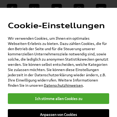
teilen
Twitter
Instagram
WhatsApp
E-Mail
Menü
Cookie-Einstellungen
Skoda Shop - Skoda Originalteile und Zubehör
»
»
SKODA Original Teile
Wischerblätter
»
Yeti
Wir verwenden Cookies, um Ihnen ein optimales
Webseiten-Erlebnis zu bieten. Dazu zählen Cookies, die für
Mein Kundenkonto
Warenkorb
den Betrieb der Seite und für die Steuerung unserer
kommerziellen Unternehmensziele notwendig sind, sowie
solche, die lediglich zu anonymen Statistikzwecken genutzt
Artikel für ihr Modell
werden. Sie können selbst entscheiden, welche Kategorien
Sie zulassen möchten. Sie können diese Einstellungen
Marke wählen
jederzeit in der Datenschutzerklärung wieder ändern, z.B.
Ihre Einwilligung widerrufen. Weitere Informationen
Modell wählen
finden Sie in unseren
Datenschutzhinweisen
.
Karosserieform wählen
Ich stimme allen Cookies zu
Anpassen von Cookies