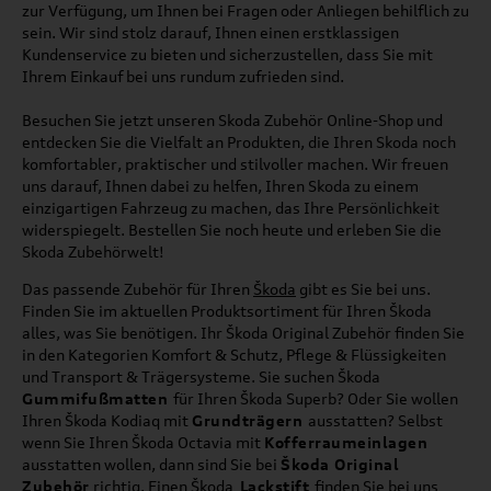
zur Verfügung, um Ihnen bei Fragen oder Anliegen behilflich zu
sein. Wir sind stolz darauf, Ihnen einen erstklassigen
Kundenservice zu bieten und sicherzustellen, dass Sie mit
Ihrem Einkauf bei uns rundum zufrieden sind.
Besuchen Sie jetzt unseren Skoda Zubehör Online-Shop und
entdecken Sie die Vielfalt an Produkten, die Ihren Skoda noch
komfortabler, praktischer und stilvoller machen. Wir freuen
uns darauf, Ihnen dabei zu helfen, Ihren Skoda zu einem
einzigartigen Fahrzeug zu machen, das Ihre Persönlichkeit
widerspiegelt. Bestellen Sie noch heute und erleben Sie die
Skoda Zubehörwelt!
Das passende Zubehör für Ihren
Škoda
gibt es Sie bei uns.
Finden Sie im aktuellen Produktsortiment für Ihren Škoda
alles, was Sie benötigen. Ihr Škoda Original Zubehör finden Sie
in den Kategorien Komfort & Schutz, Pflege & Flüssigkeiten
und Transport & Trägersysteme. Sie suchen Škoda
Gummifußmatten
für Ihren Škoda Superb? Oder Sie wollen
Ihren Škoda Kodiaq mit
Grundträgern
ausstatten? Selbst
wenn Sie Ihren Škoda Octavia mit
Kofferraumeinlagen
ausstatten wollen, dann sind Sie bei
Škoda Original
Zubehör
richtig. Einen Škoda
Lackstift
finden Sie bei uns