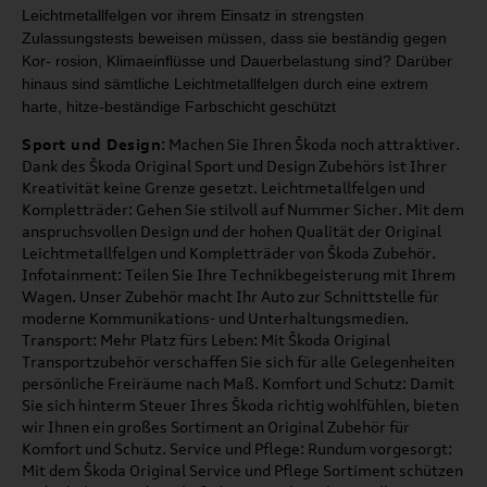
Leichtmetallfelgen
vor ihrem Einsatz in strengsten
Zulassungstests beweisen müs
sen,
dass sie beständig gegen
Kor
-
rosion, Klimaeinflüsse und Dauer­
belastung sind? Darüber
hinaus
sind sämtliche Leichtmetallfelgen
durch eine extrem
harte, hitze
-
beständige Farbschicht geschützt
Sport und Design
: Machen Sie Ihren Škoda noch attraktiver.
Dank des Škoda Original Sport und Design Zubehörs ist Ihrer
Kreativität keine Grenze gesetzt. Leichtmetallfelgen und
Kompletträder: Gehen Sie stilvoll auf Nummer Sicher. Mit dem
anspruchsvollen Design und der hohen Qualität der Original
Leichtmetallfelgen und Kompletträder von Škoda Zubehör.
Infotainment: Teilen Sie Ihre Technikbegeisterung mit Ihrem
Wagen. Unser Zubehör macht Ihr Auto zur Schnittstelle für
moderne Kommunikations- und Unterhaltungsmedien.
Transport: Mehr Platz fürs Leben: Mit Škoda Original
Transportzubehör verschaffen Sie sich für alle Gelegenheiten
persönliche Freiräume nach Maß. Komfort und Schutz: Damit
Sie sich hinterm Steuer Ihres Škoda richtig wohlfühlen, bieten
wir Ihnen ein großes Sortiment an Original Zubehör für
Komfort und Schutz. Service und Pflege: Rundum vorgesorgt:
Mit dem Škoda Original Service und Pflege Sortiment schützen