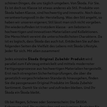
schönen Dingen, die uns täglich umgeben. Von Škoda. Für Sie.
Es ist doch so: Klasse ist etwas anderes als Stil. Produkte von
Škoda haben Klasse, sind hochwertig und innovativ. Noch dazu
verantwortungsvoll in der Herstellung. Was den Stil angeht, so
haben wir unseren eigenen; Stil lässt man sich nicht vorgeben.
Ihn wiederzufinden ist trotzdem klasse - am liebsten in
hochwertigen und innovativen Materialien und Kollektionen.
Die Menschheit vereint die unterschiedlichsten Charaktere. Da
ist es logisch, dass Škoda das auch tut. Entdecken Sie auf den
folgenden Seiten die Vielfalt des Lebens mit Škoda Lifestyle.
Jeder für sich. Mit allen zusammen!
Jedes einzelne
Škoda Original Zubehör Produkt
wird
parallel zum Fahrzeug entwickelt und mittels modernster
Fertigungsprozesse aus hochwertigen Materialien hergestellt.
Erst nach strengsten Sicherheitsprüfungen, die über die
gesetzlich vorgeschriebenen Standards hinausgehen, finden
Sie die passgenauen Original Produkte im
Škoda Zubehör
Sortiment. Damit Sie sicher und zufrieden bleiben. Und Ihr
Škoda
ein
Škoda
bleibt.
Ob bei Regen, Schnee oder Sonnenschein: Die ŠKODA
Fahrzeuge sind Ihr praktischer und geräumiger Begleiter für