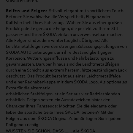
stilvoll erfahren.
Reifen und Felgen:
Stilvoll-elegant mit sportlichem Touch.
Betonen Sie wahlweise die Verspieltheit, Eleganz oder
Kultiviertheit Ihres Fahrzeugs: Wählen Sie aus einer großen
Produktpalette genau die Felgen, die perfekt zu Ihrem Stil
passen – und Ihren ŠKODA einfach unverwechselbar machen.
Alle Felgen sind zudem wintertauglich. Übrigens: Alle
Leichtmetallfelgen werden strengen Zulassungsprüfungen von
ŠKODA AUTO unterzogen, um ihre Beständigkeit gegen
Korrosion, Witterungseinflüsse und Fahrbelastungen zu
gewährleisten. Darüber hinaus sind die Leichtmetallfelgen
durch eine Schicht aus extrem hartem, hitzebeständigem Lack
geschützt. Das Produkt besteht aus einer Leichtmetallfelge
und einer Radnabenkappe mit dem ŠKODA Logo. Als optionales
Extra für die alternativ
erhältlichen Stahlfelgen ist ein Set aus vier Radzierblenden
erhältlich.
Felgen setzen ein Ausrufezeichen hinter den
Charakter
Ihres Fahrzeugs: Möchten Sie die elegante oder
lieber
die sportliche Seite Ihres ŠKODA betonen?
Mit den
Felgen aus dem ŠKODA Original Zubehör liegen
Sie in jedem
Fall genau richtig.
WUSSTEN SIE SCHON, DASS ...
... alle ŠKODA