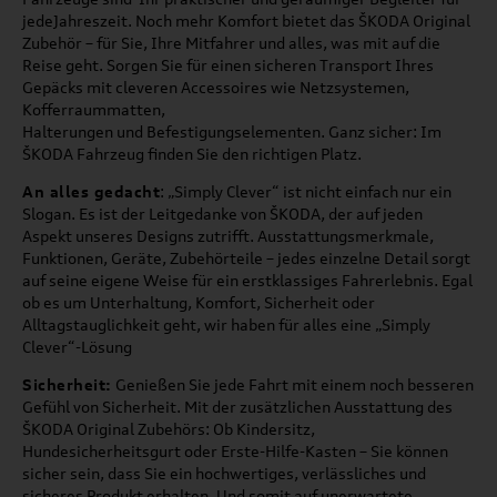
jedeJahreszeit. Noch mehr Komfort bietet das ŠKODA Original
Zubehör – für Sie, Ihre Mitfahrer und alles, was mit auf die
Reise geht. Sorgen Sie für einen sicheren Transport Ihres
Gepäcks mit cleveren Accessoires wie Netzsystemen,
Kofferraummatten,
Halterungen und Befestigungselementen. Ganz sicher: Im
ŠKODA Fahrzeug finden Sie den richtigen Platz.
An alles gedacht
: „Simply Clever“ ist nicht einfach nur ein
Slogan. Es ist der Leitgedanke von ŠKODA, der auf jeden
Aspekt unseres Designs zutrifft. Ausstattungsmerkmale,
Funktionen, Geräte, Zubehörteile – jedes einzelne Detail sorgt
auf seine eigene Weise für ein erstklassiges Fahrerlebnis. Egal
ob es um Unterhaltung, Komfort, Sicherheit oder
Alltagstauglichkeit geht, wir haben für alles eine „Simply
Clever“-Lösung
Sicherheit:
Genießen Sie jede Fahrt mit einem noch besseren
Gefühl von Sicherheit. Mit der zusätzlichen Ausstattung des
ŠKODA Original Zubehörs: Ob Kindersitz,
Hundesicherheitsgurt oder Erste-Hilfe-Kasten – Sie können
sicher sein, dass Sie ein hochwertiges, verlässliches und
sicheres Produkt erhalten. Und somit auf unerwartete