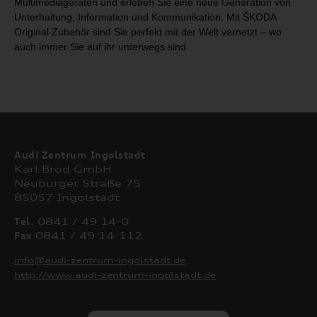
Multimediageräten
und erleben Sie eine neue Generation von
Unterhaltung, Information und
Kommunikation. Mit ŠKODA
Original Zubehör sind Sie perfekt mit der Welt
vernetzt – wo
auch immer Sie auf ihr unterwegs sind
Audi Zentrum Ingolstadt
Karl Brod GmbH
Neuburger Straße 75
85057 Ingolstadt
Tel.
0841 / 49 14-0
Fax
0841 / 49 14-112
info@audi-zentrum-ingolstadt.de
http://www.audi-zentrum-ingolstadt.de