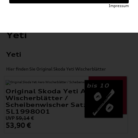
Impressum
Yeti
Yeti
Hier finden Sie Original Skoda Yeti Wischerblätter
bis 10
Original Skoda Yeti Aero
Wischerblätter /
Scheibenwischer Satz Vorne
5L1998001
UVP
59,14
€
53,90 €