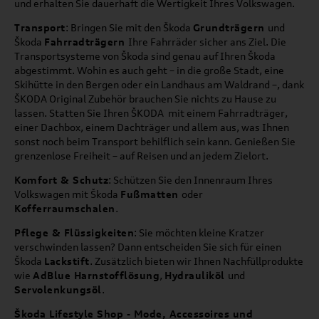
und erhalten Sie dauerhaft die Wertigkeit Ihres Volkswagen.
Transport
: Bringen Sie mit den Škoda
Grundträgern
und
Škoda
Fahrradträgern
Ihre Fahrräder sicher ans Ziel. Die
Transportsysteme von Škoda sind genau auf Ihren Škoda
abgestimmt. Wohin es auch geht – in die große Stadt, eine
Skihütte in den Bergen oder ein Landhaus am Waldrand –, dank
ŠKODA Original Zubehör brauchen Sie nichts zu Hause zu
lassen. Statten Sie Ihren ŠKODA mit einem Fahrradträger,
einer Dachbox, einem Dachträger und allem aus, was Ihnen
sonst noch beim Transport behilflich sein kann. Genießen Sie
grenzenlose Freiheit – auf Reisen und an jedem Zielort.
Komfort & Schutz
: Schützen Sie den Innenraum Ihres
Volkswagen mit Škoda
Fußmatten
oder
Kofferraumschalen
.
Pflege & Flüssigkeiten
: Sie möchten kleine Kratzer
verschwinden lassen? Dann entscheiden Sie sich für einen
Škoda
Lackstift
. Zusätzlich bieten wir Ihnen Nachfüllprodukte
wie
AdBlue Harnstofflösung
,
Hydrauliköl
und
Servolenkungsöl
.
Škoda Lifestyle Shop - Mode, Accessoires und